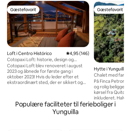
Gæstefavorit
Gæstefavorit
Gæstefavorit
Gæstefavorit
Loft i Centro Histórico
4,95 ud af 5 i gennemsnitlig be
4,95 (146)
Cotopaxi Loft: historie, design og
innovation
Cotopaxi Loft blev renoveret i august
Hytte i Yunguilla
2023 og åbnede for første gang i
Chalet med fantast
oktober 2023! Hvis du leder efter et
Petrona
På Finca Petrona ti
ekstraordinært sted, der er sikkert og
og rolig beliggen
strategisk placeret i nærheden af de 5
kørsel fra Quito
mest besøgte turiststeder i den
inkluderet. Halvve
ecuadorianske hovedstad, er du
Populære faciliteter til ferieboliger i
Mindo, ved siden a
kommet til det rigtige sted. Dette loft
med udsigt over C
kombinerer charmen ved den historiske
Yunguilla
private terrasse. F
bymidte med elegancen ved den
en 2-værelses cha
koloniale arkitektur, det innovative
stue. Wi-fi og sikk
industrielle design og den avancerede