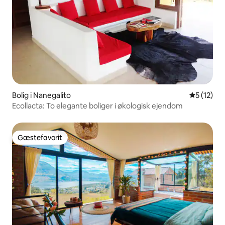
Bolig i Nanegalito
5 ud af 5 
5 (12)
Ecollacta: To elegante boliger i økologisk ejendom
Gæstefavorit
Gæstefavorit