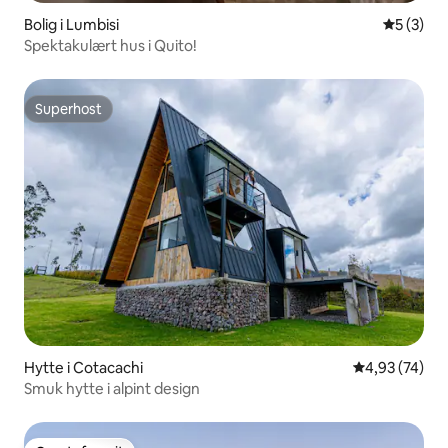
Bolig i Lumbisi
5 ud af 5
5 (3)
Spektakulært hus i Quito!
Superhost
Superhost
Hytte i Cotacachi
4,93 ud af 5 
4,93 (74)
Smuk hytte i alpint design