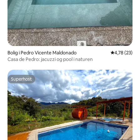
Bolig i Pedro Vicente Maldonado
4,78 ud af 5 
4,78 (23)
Casa de Pedro: jacuzzi og pool i naturen
Superhost
Superhost