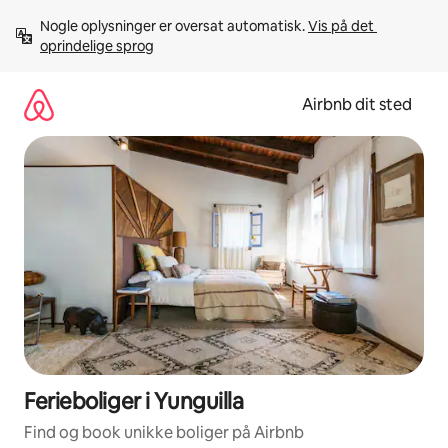
Gå
Nogle oplysninger er oversat automatisk. 
Vis på det 
videre
oprindelige sprog
til
indhold
Airbnb dit sted
Ferieboliger i Yunguilla
Find og book unikke boliger på Airbnb