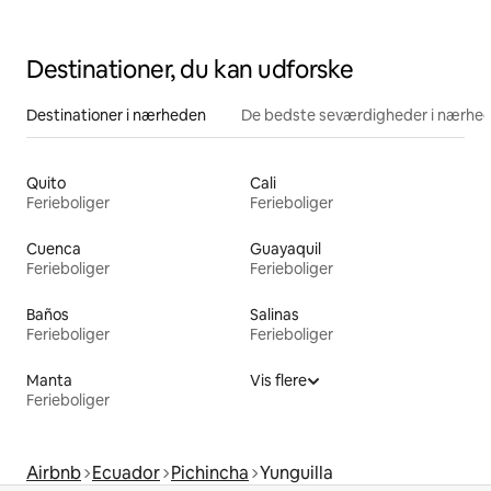
Destinationer, du kan udforske
Destinationer i nærheden
De bedste seværdigheder i nærhe
Quito
Cali
Ferieboliger
Ferieboliger
Cuenca
Guayaquil
Ferieboliger
Ferieboliger
Baños
Salinas
Ferieboliger
Ferieboliger
Manta
Vis flere
Ferieboliger
Airbnb
Ecuador
Pichincha
Yunguilla