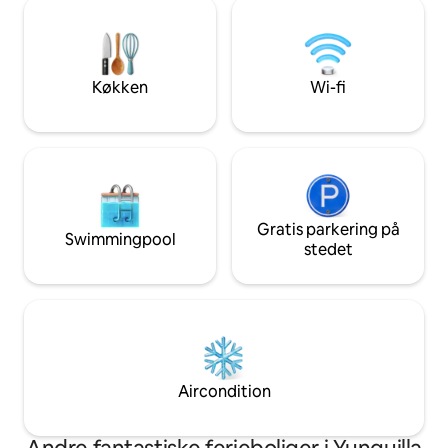
Vi har også en and
teknologi, der sammenvæver det
til reservation, hv
moderne og det gamle for at give dig en
Ejerne bor på eje
uforglemmelig oplevelse.
men i en separat b
Køkken
Wi-fi
Gratis parkering på
Swimmingpool
stedet
Aircondition