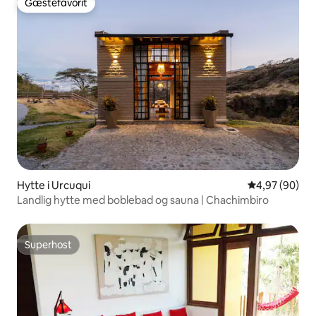
Gæstefavorit
Gæstefavorit
Hytte i Urcuqui
4,97 ud af 5 
4,97 (90)
Landlig hytte med boblebad og sauna | Chachimbiro
Superhost
Superhost