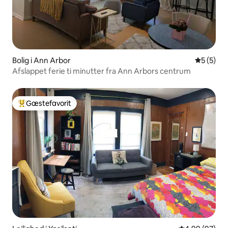
Bolig i Ann Arbor
5 ud af 5
5 (5)
Afslappet ferie ti minutter fra Ann Arbors centrum
Gæstefavorit
Bedste gæstefavorit