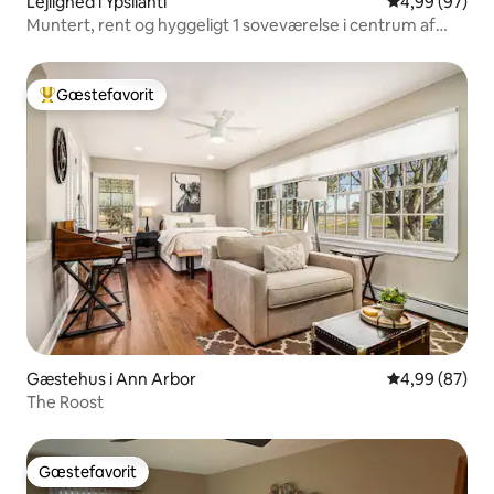
Lejlighed i Ypsilanti
4,99 ud af 5 
4,99 (97)
Muntert, rent og hyggeligt 1 soveværelse i centrum af
Ypsi
Gæstefavorit
Bedste gæstefavorit
Gæstehus i Ann Arbor
4,99 ud af 5 
4,99 (87)
The Roost
Gæstefavorit
Gæstefavorit