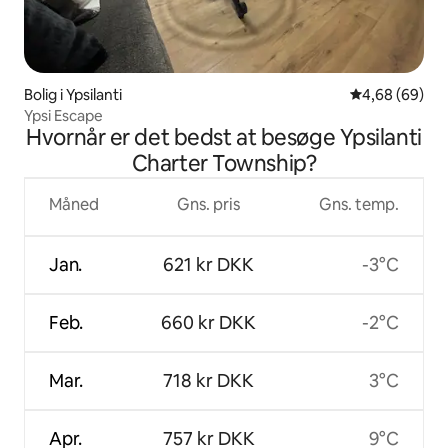
Bolig i Ypsilanti
4,68 ud af 5 
4,68 (69)
Ypsi Escape
Hvornår er det bedst at besøge Ypsilanti
Charter Township?
Måned
Gns. pris
Gns. temp.
Jan.
621 kr DKK
-3°C
Feb.
660 kr DKK
-2°C
Mar.
718 kr DKK
3°C
Apr.
757 kr DKK
9°C