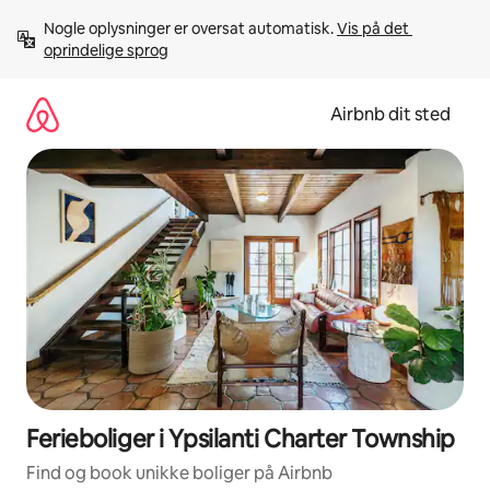
Gå
Nogle oplysninger er oversat automatisk. 
Vis på det 
videre
oprindelige sprog
til
indhold
Airbnb dit sted
Ferieboliger i Ypsilanti Charter Township
Find og book unikke boliger på Airbnb