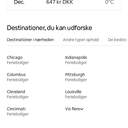
Dec.
647 kr DKK
0°C
Destinationer, du kan udforske
Destinationer i nærheden
Andre typer ophold
De bedste
Chicago
Indianapolis
Ferieboliger
Ferieboliger
Columbus
Pittsburgh
Ferieboliger
Ferieboliger
Cleveland
Louisville
Ferieboliger
Ferieboliger
Cincinnati
Vis flere
Ferieboliger