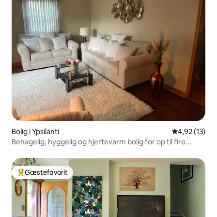
Bolig i Ypsilanti
4,92 ud af 5 
4,92 (13)
Behagelig, hyggelig og hjertevarm bolig for op til fire...
Gæstefavorit
Bedste gæstefavorit