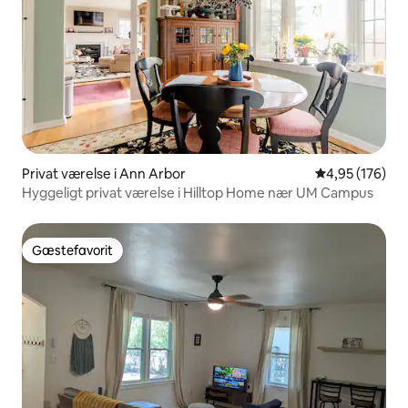
Privat værelse i Ann Arbor
4,95 ud af 5 i
4,95 (176)
Hyggeligt privat værelse i Hilltop Home nær UM Campus
Gæstefavorit
Gæstefavorit