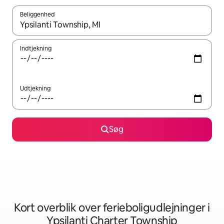
Beliggenhed
Når resultaterne er tilgængelige, skal du navigere med piletaste
Indtjekning
Udtjekning
Søg
Kort overblik over ferieboligudlejninger i
Ypsilanti Charter Township