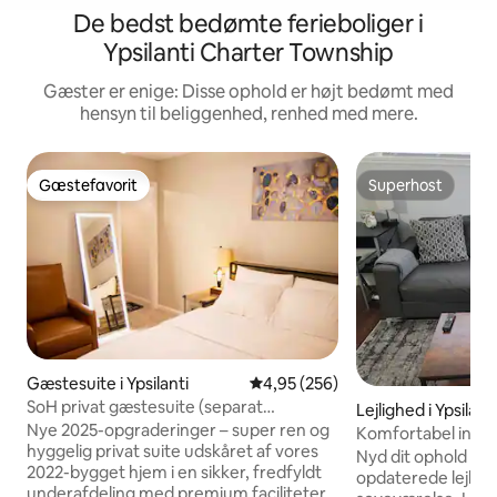
De bedst bedømte ferieboliger i
Ypsilanti Charter Township
Gæster er enige: Disse ophold er højt bedømt med
hensyn til beliggenhed, renhed med mere.
Gæstefavorit
Superhost
Gæstefavorit
Superhost
Gæstesuite i Ypsilanti
4,95 ud af 5 i gennemsnitlig be
4,95 (256)
SoH privat gæstesuite (separat
Lejlighed i Ypsilant
badeværelse, indgang)
Nye 2025-opgraderinger – super ren og
Komfortabel indivi
hyggelig privat suite udskåret af vores
soveværelse
Nyd dit ophold i d
2022-bygget hjem i en sikker, fredfyldt
opdaterede lejlig
underafdeling med premium faciliteter.