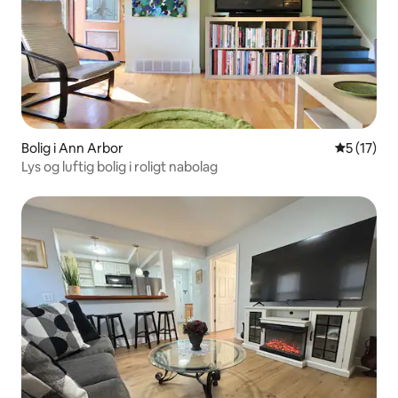
Bolig i Ann Arbor
5 ud af 5 
5 (17)
Lys og luftig bolig i roligt nabolag