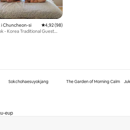
Baekdamsa
 i Chuncheon-si
4,92 ud af 5 i gennemsnitlig bedømmelse, 9
4,92 (98)
k - Korea Traditional Guest
Sokchohaesuyokjang
The Garden of Morning Calm
Ju
u-eup