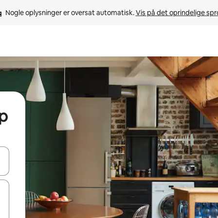
Nogle oplysninger er oversat automatisk. 
Vis på det oprindelige sp
up
 med piletasterne op og ned eller se mere ved at trykke eller stryge.