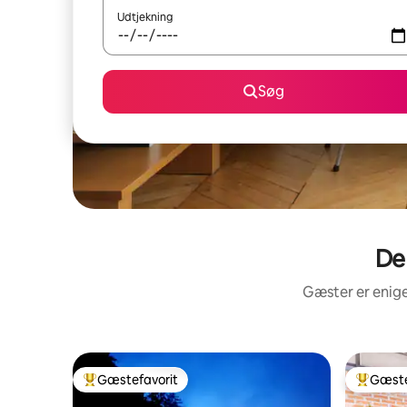
Udtjekning
Søg
De
Gæster er enige
Gæstefavorit
Gæste
Bedste gæstefavorit
Bedste 