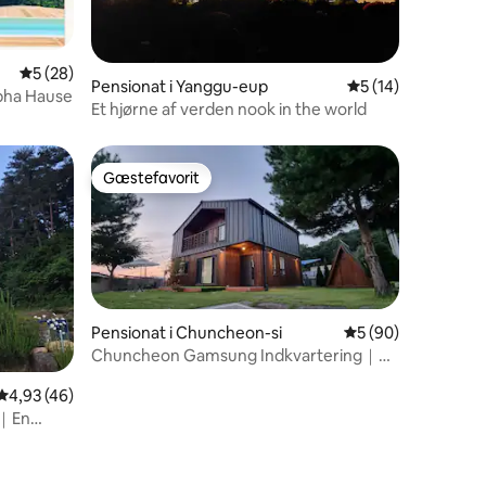
3 omtaler
5 ud af 5 i gennemsnitlig bedømmelse, 28 omtaler
5 (28)
Pensionat i Yanggu-eup
5 ud af 5 i gennem
5 (14)
apha Hause
Et hjørne af verden nook in the world
Gæstefavorit
Gæstefavorit
Pensionat i Chuncheon-si
5 ud af 5 i gennem
5 (90)
Chuncheon Gamsung Indkvartering｜
Enkeltfamiliehus med gård｜Familie- og
4,93 ud af 5 i gennemsnitlig bedømmelse, 46 omtaler
4,93 (46)
parhelbredelsesrejse｜Chuncheon rejse
｜Legoland
 ｜En
, køkken,
n,
ekking i