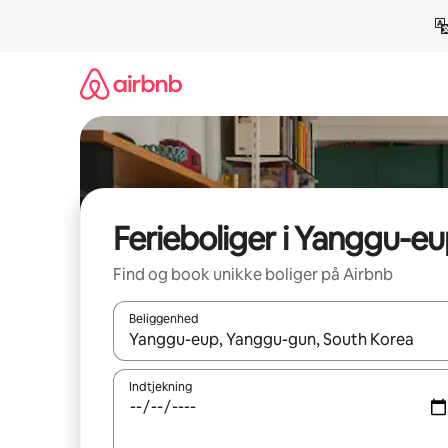
Gå
videre
til
indhold
Ferieboliger i Yanggu-e
Find og book unikke boliger på Airbnb
Beliggenhed
Når resultaterne er tilgængelige, skal du navigere
Indtjekning