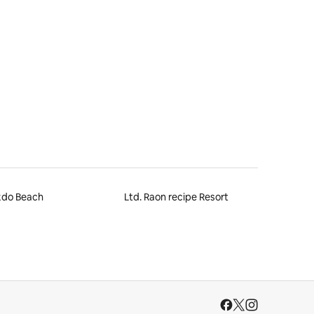
8 omtaler
kdo Beach
Ltd. Raon recipe Resort