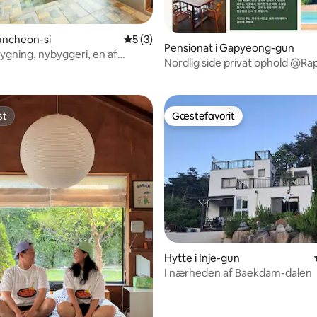
nitlig bedømmelse, 88 omtaler
huncheon-si
5 ud af 5 i gennemsnitlig bedømmelse, 
5 (3)
Pensionat i Gapyeong-gun
bygning, nybyggeri, en af
Nordlig side privat ophold @R
re førende luksussenge,
assagestol, alt-i-én
 privat grillplads, Nintendo,
st
Gæstefavorit
st
Gæstefavorit
Hytte i Inje-gun
snitlig bedømmelse, 14 omtaler
I nærheden af Baekdam-dalen
reservation pr. dag｜2 værelser
tagterrasse｜Sokcho, Seoraksa
sightseeing fra tagterrassen, tr