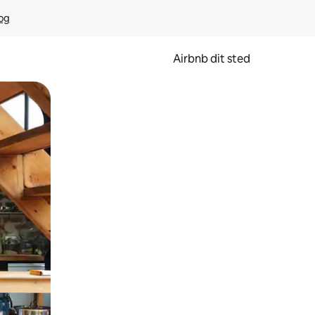
rog
Airbnb dit sted