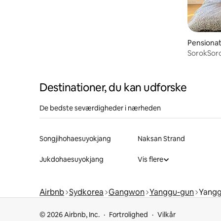
Pensionat
SorokSoro
House
Destinationer, du kan udforske
De bedste seværdigheder i nærheden
Songjihohaesuyokjang
Naksan Strand
Jukdohaesuyokjang
Vis flere
Airbnb
Sydkorea
Gangwon
Yanggu-gun
Yangg
© 2026 Airbnb, Inc.
Fortrolighed
Vilkår