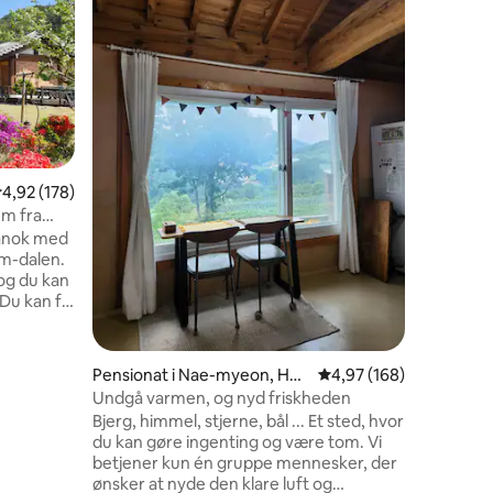
Det er en
Det anbef
tilbringe
eller par
en pause 
hyggeligt
nyde bje
natten ka
himlen. Antallet af gæster, der kan
7 omtaler
,92 ud af 5 i gennemsnitlig bedømmelse, 178 omtaler
4,92 (178)
indkvarte
Der kan b
 m fra
indtil feb
dam-dalen
hanok med
marts. Ba
 Trekking i
m-dalen.
gebyr. Hv
og du kan
sengetøj
 Du kan få
ekstra person. Sengetøjet 
id. Vi
håndvasket. Vi forarbejder
bomuld, 
gun,
Pensionat i Nae-myeon, Hon
4,97 ud af 5 i gennems
4,97 (168)
bomuld. Du kan lave mad i boligen. Men
gcheon-gun
Undgå varmen, og nyd friskheden
undlad a
t ekstra
Bjerg, himmel, stjerne, bål ... Et sted, hvor
indendørs
soner. Vi
du kan gøre ingenting og være tom. Vi
forhånd, 
odning
betjener kun én gruppe mennesker, der
ingen eks
n
ønsker at nyde den klare luft og
skal tilberede
ve