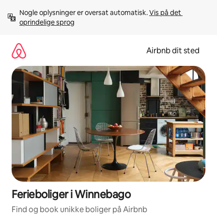
Gå
Nogle oplysninger er oversat automatisk. 
Vis på det 
videre
oprindelige sprog
til
indhold
Airbnb dit sted
Ferieboliger i Winnebago
Find og book unikke boliger på Airbnb