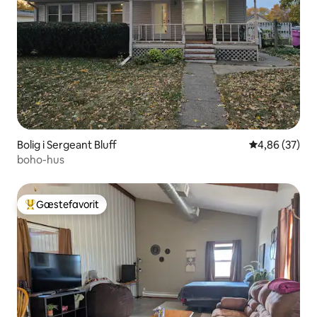
Bolig i Sergeant Bluff
4,86 ud af 5 
4,86 (37)
boho-hus
Gæstefavorit
Bedste gæstefavorit