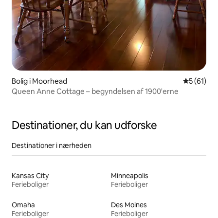
Bolig i Moorhead
5 ud af 5 
5 (61)
Queen Anne Cottage – begyndelsen af 1900'erne
Destinationer, du kan udforske
Destinationer i nærheden
Kansas City
Minneapolis
Ferieboliger
Ferieboliger
Omaha
Des Moines
Ferieboliger
Ferieboliger