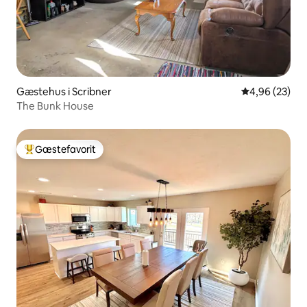
Gæstehus i Scribner
4,96 ud af 5 
4,96 (23)
The Bunk House
Gæstefavorit
Bedste gæstefavorit