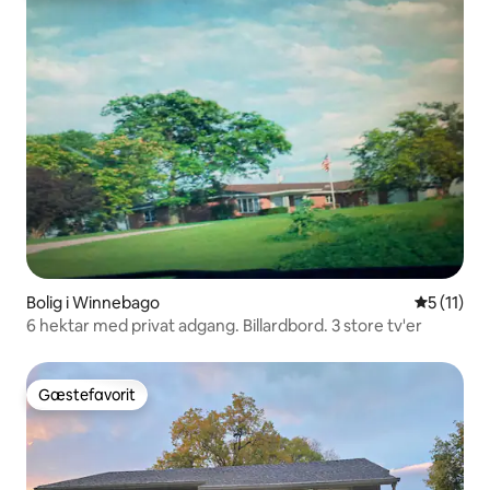
Bolig i Winnebago
5 ud af 5
5 (11)
6 hektar med privat adgang. Billardbord. 3 store tv'er
Gæstefavorit
Gæstefavorit