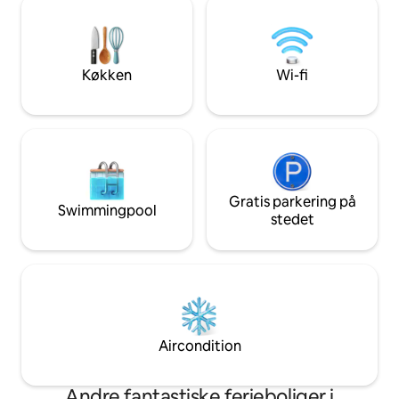
ophold. Uanset om du er her i
adgang til floden
forretningsøjemed eller for at slappe af,
et afslappende ste
er vores Cozy Morningside 2BR det
dag med arbejde, r
perfekte sted for dig. Kom og føl dig
fritidsaktiviteter.
Køkken
Wi-fi
hjemme!
morgener og afsl
floden.
Gratis parkering på
Swimmingpool
stedet
Aircondition
Andre fantastiske ferieboliger i