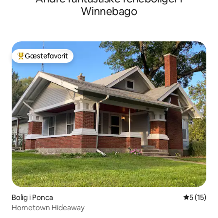
Winnebago
Gæstefavorit
Bedste gæstefavorit
Bolig i Ponca
5 ud af 5 
5 (15)
Hometown Hideaway