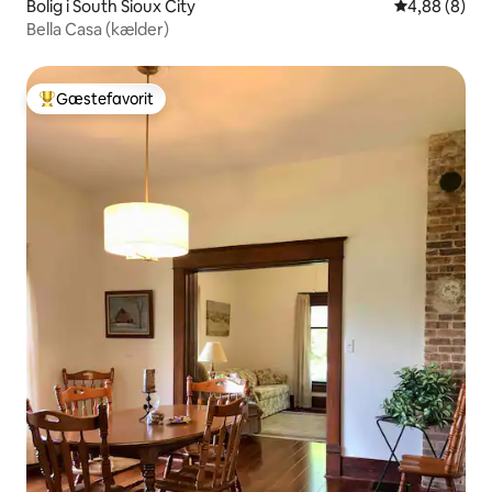
Bolig i South Sioux City
4,88 ud af 5
4,88 (8)
Bella Casa (kælder)
Gæstefavorit
Bedste gæstefavorit