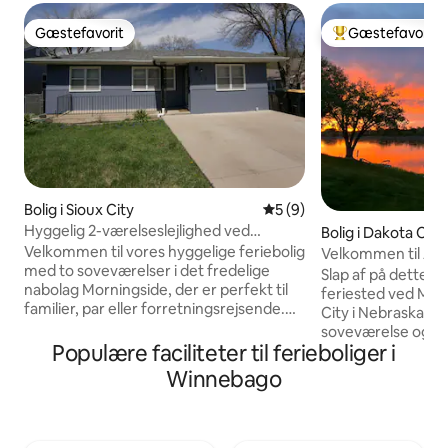
Gæstefavorit
Gæstefavorit
Gæstefavorit
Bedste gæstefavo
Bolig i Sioux City
5 ud af 5 i gennemsnitlig 
5 (9)
Hyggelig 2-værelseslejlighed ved
Bolig i Dakota City
Morningside med hurtigt internet
Velkommen til vores hyggelige feriebolig
Velkommen til Alie
med to soveværelser i det fredelige
Slap af på dette u
nabolag Morningside, der er perfekt til
feriested ved Miss
familier, par eller forretningsrejsende.
City i Nebraska. D
Du kan finde: To komfortable
soveværelse og et 
queensize-dobbeltsenge, En hyggelig
Populære faciliteter til ferieboliger i
badeværelse har e
sofa og et 65" smart-tv til din
udstyret køkken, 
Winnebago
underholdning. Et veludstyret fuldt
Beliggenheden er c
udstyret køkken og udendørsgrill Få
minutter fra Sioux 
parkering til op til fire biler
hospitaler og golf
Højhastighedsinternet under hele dit
tilbyder et frede