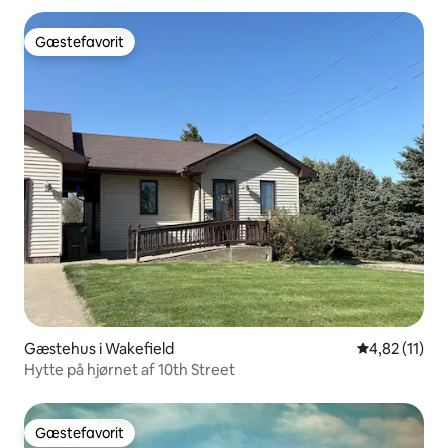
Gæstefavorit
Gæstefavorit
Gæstehus i Wakefield
4,82 ud af 5
4,82 (11)
Hytte på hjørnet af 10th Street
Gæstefavorit
Gæstefavorit