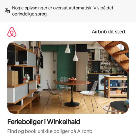
Gå
Nogle oplysninger er oversat automatisk. 
Vis på det 
videre
oprindelige sprog
til
indhold
Airbnb dit sted
Ferieboliger i Winkelhaid
Find og book unikke boliger på Airbnb