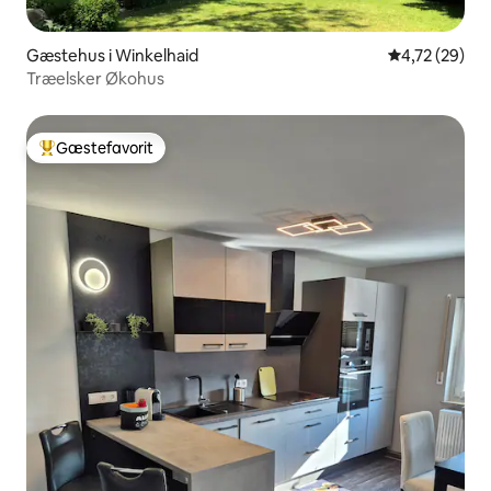
Gæstehus i Winkelhaid
4,72 ud af 5 
4,72 (29)
Træelsker Økohus
Gæstefavorit
Bedste gæstefavorit