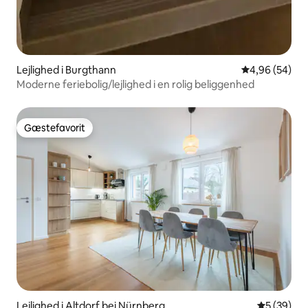
Lejlighed i Burgthann
4,96 ud af 5 
4,96 (54)
Moderne feriebolig/lejlighed i en rolig beliggenhed
Gæstefavorit
Gæstefavorit
Lejlighed i Altdorf bei Nürnberg
5 ud af 5 
5 (39)