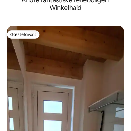
Andre fantastiske ferieboliger i
Winkelhaid
Gæstefavorit
Gæstefavorit