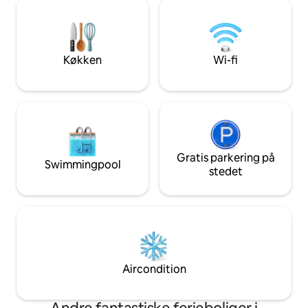
bindingsværkshus er over 200 år og er
messe. Vandrerpara
blevet grundigt renoveret. Stueetage:
Schweiz er heller 
Køkken, spisestue, badeværelse, på 1.
sal: 2 soveværelser. 1. sal: stue,
læse-/arbejdsværelse, 2 soveværelser,
Køkken
Wi-fi
badeværelse. Udlejer: bruger kontoret!
Gratis parkering på
Swimmingpool
stedet
Aircondition