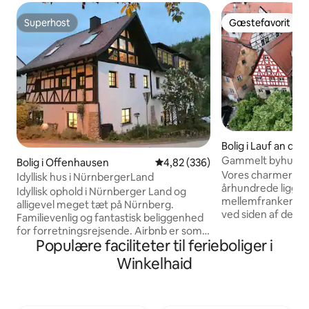
Superhost
Gæstefavorit
Superhost
Gæstefavorit
Bolig i Lauf an der
Gammelt byhus i s
Bolig i Offenhausen
4,82 ud af 5 i gennemsnitlig be
4,82 (336)
Vores charmerende
Idyllisk hus i NürnbergerLand
århundrede ligger 
Idyllisk ophold i Nürnberger Land og
mellemfranken by L
alligevel meget tæt på Nürnberg.
ved siden af det hi
Familievenlig og fantastisk beliggenhed
Wenzelschloss. D
for forretningsrejsende. Airbnb er som
sandstensmure med 
Populære faciliteter til ferieboliger i
at være på ferie hjemme hos venner. Og
umiddelbar nærhe
det bedste ved at være hjemme er de
Winkelhaid
centrum med gode
mennesker, du deler det med😃 Byerne
top restauranter o
Altdorf, Lauf&Hersbruck med spa er tæt
minutter kan du n
på, ca. 15 km. Det smukke
Nürnberg, lufthav