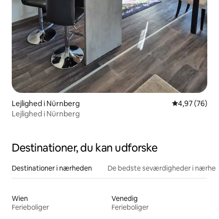
Lejlighed i Nürnberg
4,97 ud af 5 
4,97 (76)
Lejlighed i Nürnberg
Destinationer, du kan udforske
Destinationer i nærheden
De bedste seværdigheder i nærhe
Wien
Venedig
Ferieboliger
Ferieboliger