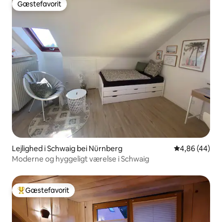
Gæstefavorit
Gæstefavorit
Lejlighed i Schwaig bei Nürnberg
4,86 ud af 5 
4,86 (44)
Moderne og hyggeligt værelse i Schwaig
Gæstefavorit
Bedste gæstefavorit