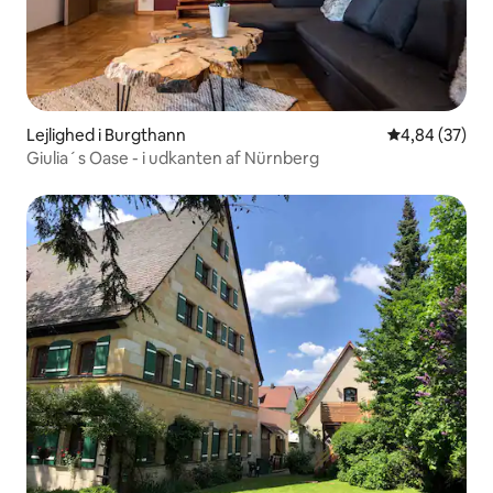
Lejlighed i Burgthann
4,84 ud af 5 
4,84 (37)
Giulia´s Oase - i udkanten af Nürnberg