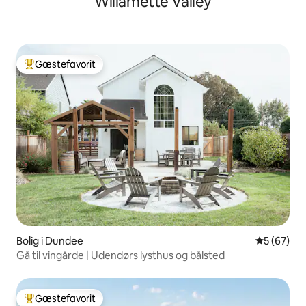
Willamette Valley
Gæstefavorit
Bedste gæstefavorit
Bolig i Dundee
5 ud af 5 
5 (67)
Gå til vingårde | Udendørs lysthus og bålsted
Gæstefavorit
Bedste gæstefavorit