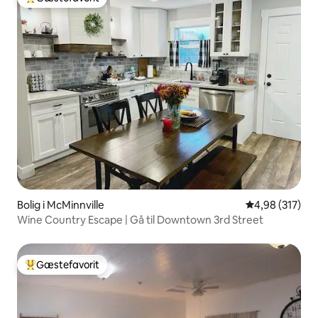
Bedste gæstefavorit
Bolig i McMinnville
4,98 ud af 5 i
4,98 (317)
Wine Country Escape | Gå til Downtown 3rd Street
Gæstefavorit
Bedste gæstefavorit