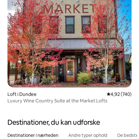
Loft i Dundee
4,92 ud af 5 i
4,92 (740)
Luxury Wine Country Suite at the Market Lofts
Destinationer, du kan udforske
Destinationer i nærheden
Andre typer ophold
De bedste