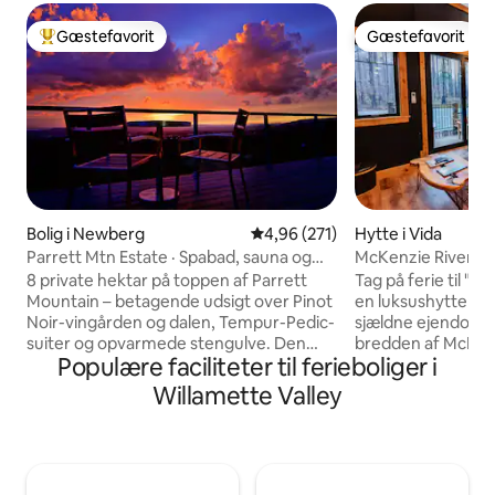
Gæstefavorit
Gæstefavorit
Bedste gæstefavorit
Gæstefavorit
Bolig i Newberg
4,96 ud af 5 i gennemsnitlig be
4,96 (271)
Hytte i Vida
Parrett Mtn Estate · Spabad, sauna og
McKenzie Riverfr
udsigt over dalen
tæt på varme kild
8 private hektar på toppen af Parrett
Tag på ferie til "
Mountain – betagende udsigt over Pinot
en luksushytte ved
Noir-vingården og dalen, Tempur-Pedic-
sjældne ejendomm
suiter og opvarmede stengulve. Den
bredden af McKenzi
Populære faciliteter til ferieboliger i
eneste ejendom i Willamette Valley med
du kan fiske fra dækket. Be
sauna i oregonrød cedertræ, koldt
@Mckenziezenden
Willamette Valley
bassin, spabad under stjernehimlen og
videorundvisning! Hytten har et stort
universalopladning af elbiler. To
rum i to etager m
komplette kokkekøkkener, sengetøj i
overdimensioneret
egyptisk bomuld, Dyson-luftrensere og
der åbner til terr
hårplejeredskaber, 4 soveværelser, plads
der et soveværelse