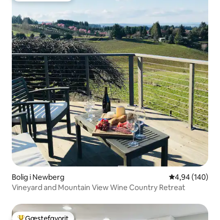
Bolig i Newberg
4,94 ud af 5 i
4,94 (140)
Vineyard and Mountain View Wine Country Retreat
Gæstefavorit