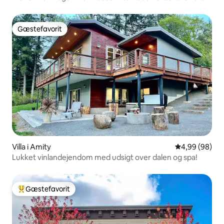
Gæstefavorit
Gæstefavorit
Villa i Amity
4,99 ud af 5 
4,99 (98)
Lukket vinlandejendom med udsigt over dalen og spa!
Gæstefavorit
Bedste gæstefavorit