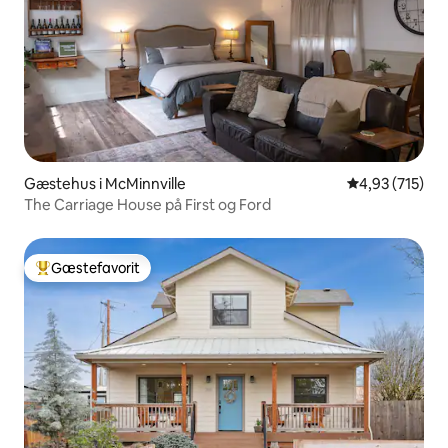
Gæstehus i McMinnville
4,93 ud af 5 i
4,93 (715)
The Carriage House på First og Ford
Gæstefavorit
Bedste gæstefavorit