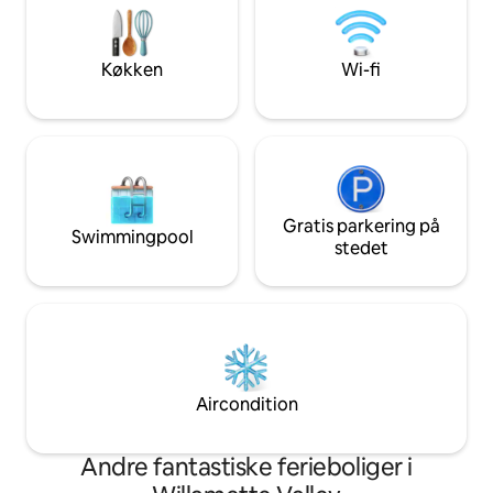
til 12 personer. Valgfrit tilgængeligt
komplet, moderne
tilbehør: privat kok, vinsmagning med
komplet badeværel
sommelier og concierge-tjenester. 5
specialfremstille
Køkken
Wi-fi
minutter til Newberg · 30 minutter til
der et stort sovev
Portland · 40 minutter til PDX.
skrivebordskrog og
badeværelse.
Gratis parkering på
Swimmingpool
stedet
Aircondition
Andre fantastiske ferieboliger i