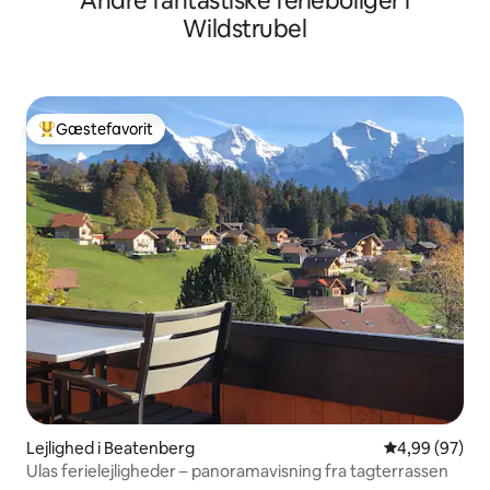
Andre fantastiske ferieboliger i
Wildstrubel
Gæstefavorit
Bedste gæstefavorit
Lejlighed i Beatenberg
4,99 ud af 5 
4,99 (97)
Ulas ferielejligheder – panoramavisning fra tagterrassen