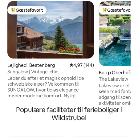
Gæstefavorit
Gæstefavorit
Bedste gæstefavorit
Bedste gæstefavo
Lejlighed i Beatenberg
4,97 ud af 5 i gennemsnitlig be
4,97 (144)
Sungalow | Vintage-chic
Bolig i Oberhofen
panoramachalet i Alperne
Leder du efter et magisk ophold i de
The Lakeview
schweiziske alper? Velkommen til
Lakeview er et c
SUNGALOW, hvor tidløs elegance
søen med fantastis
møder moderne komfort. Nyligt
adgang til søen, et
renoveret i 2024, nyd et fuldt udstyret
aktiviteter omkrin
gourmetkøkken, stilfulde opholdsrum
Populære faciliteter til ferieboliger i
højkvalitetsmøbler
og en omgivende balkon med udsigt
ved søen og tilby
Wildstrubel
over Thun-søen og Eiger-, Mönch- og
udsigt over de Ber
Jungfrau-bjergene. Beliggende 10
Berner Oberland 
meter fra busstoppestedet til Interlaken
oplevelser for akt
og Beatenberg Station. Familievenlig