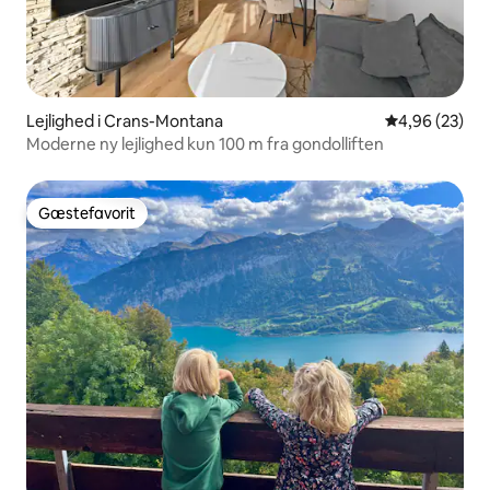
Lejlighed i Crans-Montana
4,96 ud af 5 
4,96 (23)
Moderne ny lejlighed kun 100 m fra gondolliften
Gæstefavorit
Gæstefavorit