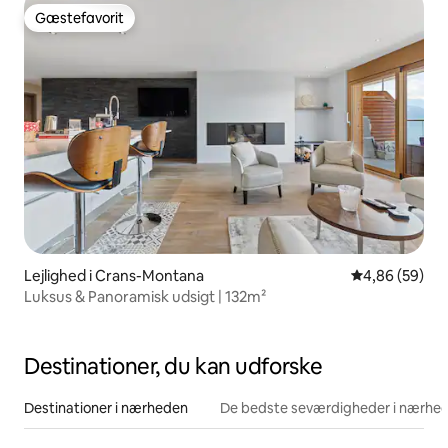
Gæstefavorit
Gæstefavorit
Lejlighed i Crans-Montana
4,86 ud af 5 
4,86 (59)
Luksus & Panoramisk udsigt | 132m²
Destinationer, du kan udforske
Destinationer i nærheden
De bedste seværdigheder i nærhe