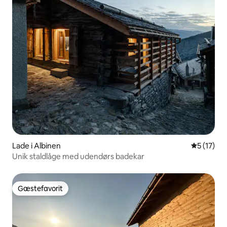
Lade i Albinen
5 ud af 5 
5 (17)
Unik staldlåge med udendørs badekar
Gæstefavorit
Gæstefavorit