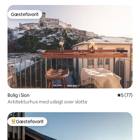
Gæstefavorit
Gæstefavorit
Bolig i Sion
5 ud af 5 
5 (77)
Arkitekturhus med udsigt over slotte
Gæstefavorit
Bedste gæstefavorit