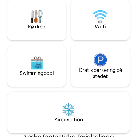
rekreationssøgen
med en legeplads udenfor, vandrestier
Om vinteren vente
og et fælles grillområde. Gratis privat
med i alt 775 kilom
overdækket parkering, smart-tv og wi-fi.
"Det, du ser, er det, du får
magien"
Køkken
Wi-fi
Gratis parkering på
Swimmingpool
stedet
Aircondition