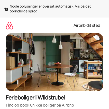
Gå
Nogle oplysninger er oversat automatisk. 
Vis på det 
videre
oprindelige sprog
til
indhold
Airbnb dit sted
Ferieboliger i Wildstrubel
Find og book unikke boliger på Airbnb