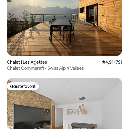
Chalet i Les Agettes
4,91 ud af 5 
4,91 (79)
Chalet Commaraf! - Swiss Alp 4 Vallées
Gæstefavorit
Gæstefavorit