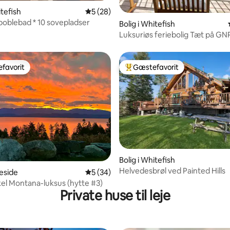
msnitlig bedømmelse, 8 omtaler
itefish
5 ud af 5 i gennemsnitlig bedømmelse, 2
5 (28)
*boblebad * 10 sovepladser
Bolig i Whitefish
Luksuriøs feriebolig Tæt på GN
Søudsigt, privat
favorit
Gæstefavorit
gæstefavorit
Bedste gæstefavorit
snitlig bedømmelse, 55 omtaler
Bolig i Whitefish
Helvedesbrøl ved Painted Hills
keside
5 ud af 5 i gennemsnitlig bedømmelse, 3
5 (34)
el Montana-luksus (hytte #3)
Private huse til leje