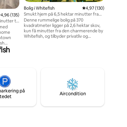
Whitefish
3 omtaler
Bolig i Whitefish
4,97 ud af 5 i gennems
4,97 (130)
minutter 
Smukt hjem på 6,5 hektar minutter fra
,96 ud af 5 i gennemsnitlig bedømmelse, 135 omtaler
4,96 (135)
minutter t
Whitefish!
Denne rummelige bolig på 370
til White
nutter til
kvadratmeter ligger på 2,6 hektar skov,
36 minutt
 med
kun få minutter fra den charmerende by
Smuk, hel
nhome
Whitefish, og tilbyder privatliv og
2023.
wntown
hyppige observationer af dyreliv. Nyd
ish
udendørs underholdning med et stort
fish
ge, 2
bålsted og et terapeutisk spabad. Boligen
lig stue
har en ideel beliggenhed i kort
endørs
køreafstand fra Glacier National Park og
, TV,
har 6 soveværelser, 3 badeværelser, 2
og fuld
opholdsområder og et spilområde med
se
bordtennis og bordfodbold. Masser af
ds,
plads til afslapning og sjov. Perfekt til en
mere).
mindeværdig ferie i Montana!
parkering på
g, kaffe,
Aircondition
tedet
den