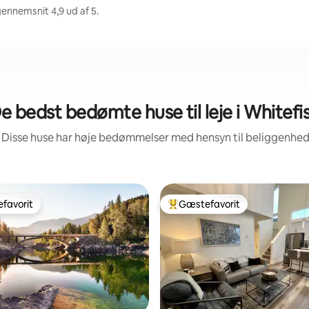
gennemsnit 4,9 ud af 5.
e bedst bedømte huse til leje i Whitefi
 Disse huse har høje bedømmelser med hensyn til beliggenhe
favorit
Gæstefavorit
gæstefavorit
Bedste gæstefavorit