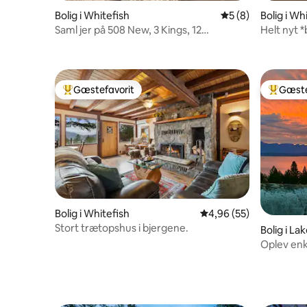
Bolig i Whitefish
5 ud af 5 i genne
5 (8)
Bolig i Wh
Saml jer på 508 New, 3 Kings, 12
Helt nyt 
sengepladser
Gæstefavorit
Gæste
Bedste gæstefavorit
Bedste 
Bolig i Whitefish
4,96 ud af 5 i gennem
4,96 (55)
Stort trætopshus i bjergene.
Bolig i La
Oplev enk