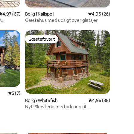
8 omtaler
4,97 ud af 5 i gennemsnitlig bedømmelse, 67 omtaler
4,97 (67)
Bolig i Kalispell
4,96 ud af 5 i gennem
4,96 (26)
P
Gæstehus med udsigt over gletsjer
Gæstefavorit
Gæstefavorit
5 ud af 5 i gennemsnitlig bedømmelse, 7 omtaler
5 (7)
4 omtaler
Bolig i Whitefish
4,95 ud af 5 i gennem
4,95 (38)
Nyt! Skovferie med adgang til
vandrestier