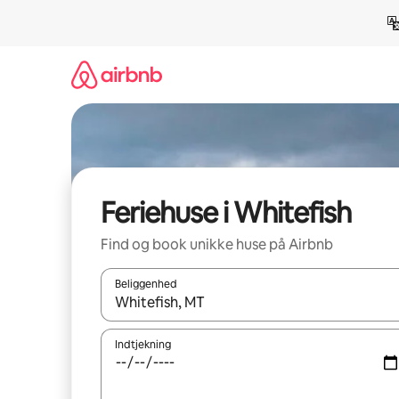
Gå
videre
til
indhold
Feriehuse i Whitefish
Find og book unikke huse på Airbnb
Beliggenhed
Når resultaterne er tilgængelige, skal du navigere
Indtjekning