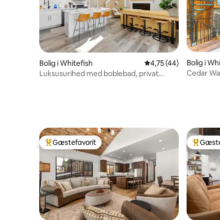
Bolig i Wh
Bolig i Whitefish
4,75 ud af 5 i gennem
4,75 (44)
Cedar Wa
Luksusurihed med boblebad, privat
Whitefish
bålplads, pool!
Gæstefavorit
Gæste
Bedste gæstefavorit
Bedste 