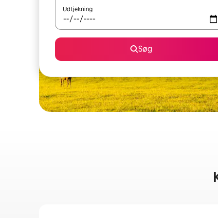
Udtjekning
Søg