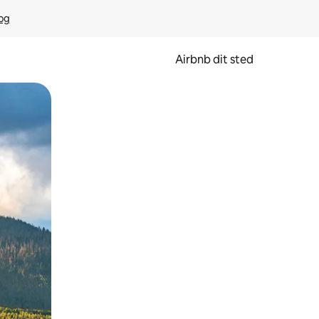
rog
Airbnb dit sted