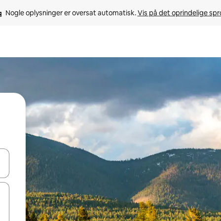
Nogle oplysninger er oversat automatisk. 
Vis på det oprindelige sp
 med piletasterne op og ned eller se mere ved at trykke eller stryge.