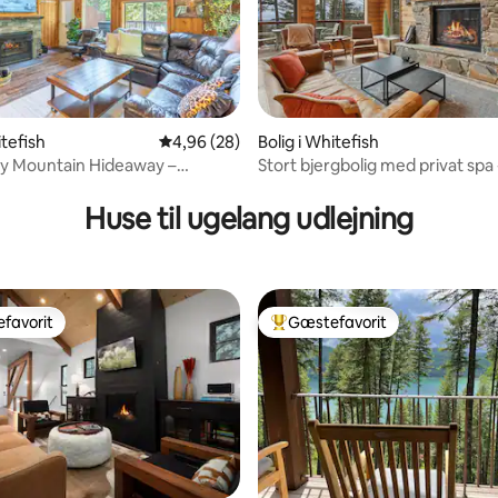
itefish
4,96 ud af 5 i gennemsnitlig bedømmelse, 2
4,96 (28)
Bolig i Whitefish
snitlig bedømmelse, 44 omtaler
y Mountain Hideaway –
Stort bjergbolig med privat spa 
, Montana
soveværelser/3 ba
Huse til ugelang udlejning
favorit
Gæstefavorit
gæstefavorit
Bedste gæstefavorit