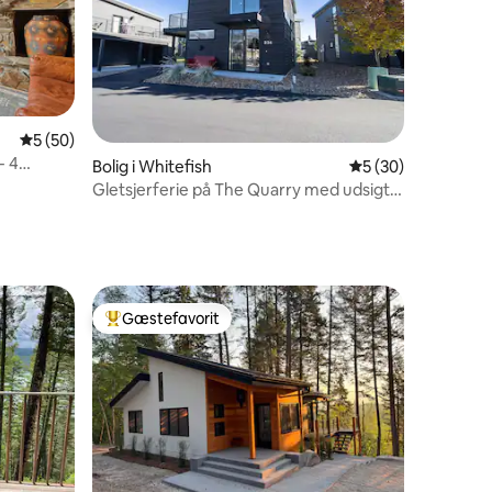
8 omtaler
5 ud af 5 i gennemsnitlig bedømmelse, 50 omtaler
5 (50)
- 4
Bolig i Whitefish
5 ud af 5 i gennem
5 (30)
Gletsjerferie på The Quarry med udsigt
over Big Mountain
Gæstefavorit
Bedste gæstefavorit