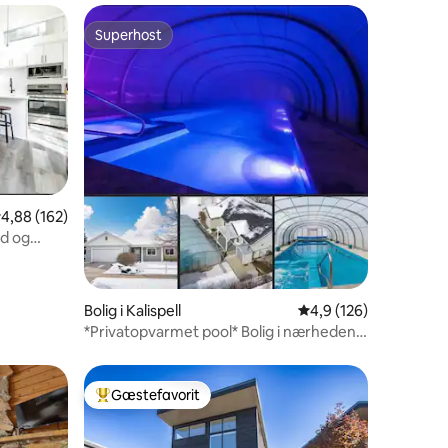
Superhost
Superhost
7 omtaler
,88 ud af 5 i gennemsnitlig bedømmelse, 162 omtaler
4,88 (162)
ad og
Bolig i Kalispell
4,9 ud af 5 i gennems
4,9 (126)
*Privatopvarmet pool* Bolig i nærheden
af bypass&menities
Gæstefavorit
Bedste gæstefavorit