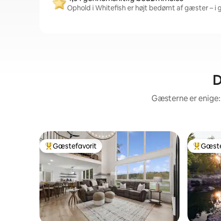
Ophold i Whitefish er højt bedømt af gæster – i 
D
Gæsterne er enige:
Gæstefavorit
Gæste
Bedste gæstefavorit
Bedste 