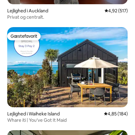
Lejlighed i Auckland
4,92 ud af 5 i
4,92 (517)
Privat og centralt.
Gæstefavorit
Gæstefavorit
Lejlighed i Waiheke Island
4,85 ud af 5 i
4,85 (184)
Whare iti | You've Got It Maid