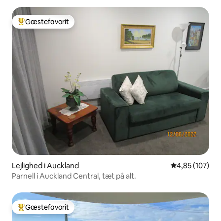
Gæstefavorit
Bedste gæstefavorit
Lejlighed i Auckland
4,85 ud af 5 i
4,85 (107)
Parnell i Auckland Central, tæt på alt.
Gæstefavorit
Bedste gæstefavorit