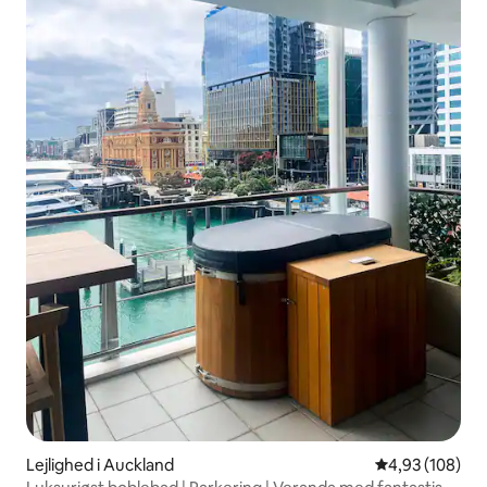
Lejlighed i Auckland
4,93 ud af 5 i
4,93 (108)