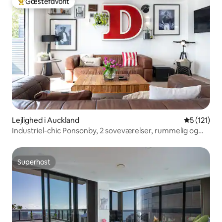
Gæstefavorit
Bedste gæstefavorit
Lejlighed i Auckland
5 ud af 5 
5 (121)
Industriel-chic Ponsonby, 2 soveværelser, rummelig og
med altan
Superhost
Superhost