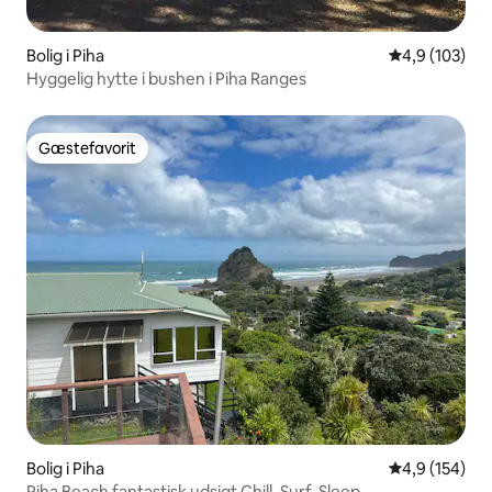
Bolig i Piha
4,9 ud af 5 i
4,9 (103)
Hyggelig hytte i bushen i Piha Ranges
Gæstefavorit
Gæstefavorit
Bolig i Piha
4,9 ud af 5 i
4,9 (154)
Piha Beach fantastisk udsigt Chill, Surf, Sleep