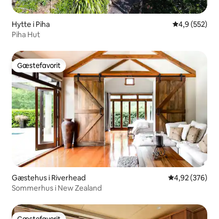
Hytte i Piha
4,9 ud af 5 i
4,9 (552)
Piha Hut
Gæstefavorit
Gæstefavorit
Gæstehus i Riverhead
4,92 ud af 5 i
4,92 (376)
Sommerhus i New Zealand
Gæstefavorit