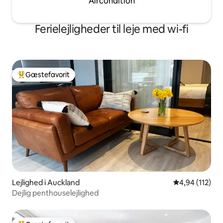
Aircondition
Ferielejligheder til leje med wi-fi
Gæstefavorit
Bedste gæstefavorit
Lejlighed i Auckland
4,94 ud af 5 i
4,94 (112)
Dejlig penthouselejlighed