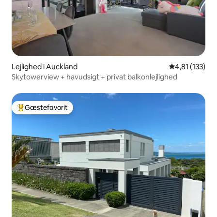
Lejlighed i Auckland
4,81 ud af 5 i
4,81 (133)
Skytowerview + havudsigt + privat balkonlejlighed
Gæstefavorit
Bedste gæstefavorit