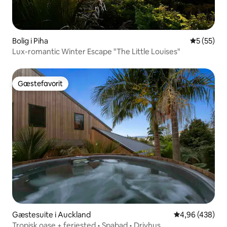
Bolig i Piha
5 ud af 5 
5 (55)
Lux-romantic Winter Escape "The Little Louises"
Gæstefavorit
Gæstefavorit
Gæstesuite i Auckland
4,96 ud af 5 i
4,96 (438)
Tropisk oase + feriested • Spabad • Drivhus