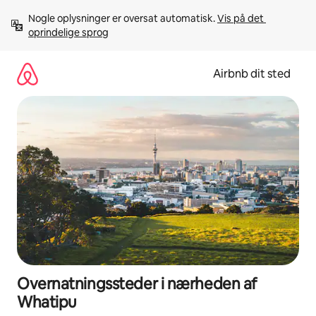
Gå
Nogle oplysninger er oversat automatisk. 
Vis på det 
videre
oprindelige sprog
til
indhold
Airbnb dit sted
Overnatningssteder i nærheden af
Whatipu