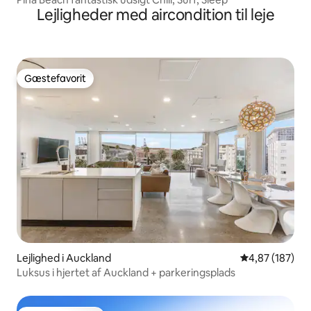
Lejligheder med aircondition til leje
Gæstefavorit
Gæstefavorit
Lejlighed i Auckland
4,87 ud af 5 i
4,87 (187)
Luksus i hjertet af Auckland + parkeringsplads