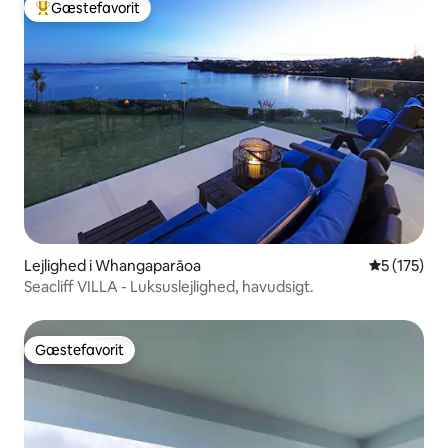
Gæstefavorit
Bedste gæstefavorit
Lejlighed i Whangaparāoa
5 ud af 5 i
5 (175)
Seacliff VILLA - Luksuslejlighed, havudsigt.
Gæstefavorit
Gæstefavorit