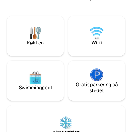
Slap af med middag, drinks og
spil. Vi er 5 minutters kørsel fra
solnedgangen på den overdækkede
landsbyen med si
udendørs terrasse. Gulvvarme på
restauranter samt 
badeværelserne giver komfort hele
Verdensberømte s
året. Det er en 5 minutters gåtur ned ad
gåture i bushen lig
vejen til starten af strandstien og
minutters kørsel.
derefter en 20 minutters gåtur gennem
bushen ned til stranden (eller en 3
Køkken
Wi-fi
minutters køretur!)
Gratis parkering på
Swimmingpool
stedet