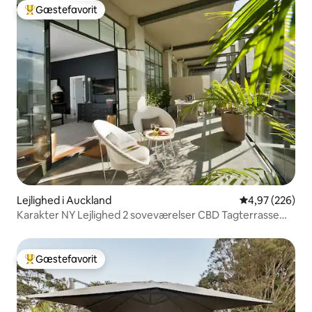
Gæstefavorit
Bedste gæstefavorit
Lejlighed i Auckland
4,97 ud af 5 i
4,97 (226)
Karakter NY Lejlighed 2 soveværelser CBD Tagterrasse
Pool Stor terrasse
Gæstefavorit
Bedste gæstefavorit