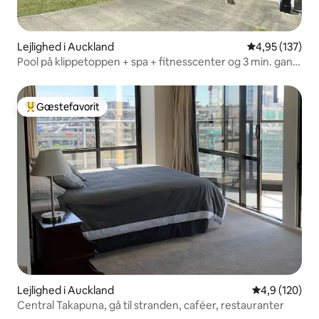
Lejlighed i Auckland
4,95 ud af 5 i
4,95 (137)
Pool på klippetoppen + spa + fitnesscenter og 3 min. gang
til strand og butikker
Gæstefavorit
Bedste gæstefavorit
Lejlighed i Auckland
4,9 ud af 5 i
4,9 (120)
Central Takapuna, gå til stranden, caféer, restauranter