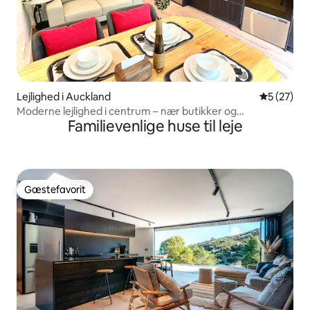
Lejlighed i Auckland
5 ud af 5 
5 (27)
Moderne lejlighed i centrum – nær butikker og
Familievenlige huse til leje
spisesteder
Gæstefavorit
Gæstefavorit