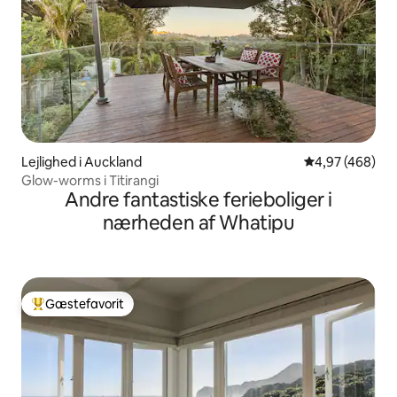
Lejlighed i Auckland
4,97 ud af 5 i
4,97 (468)
Glow-worms i Titirangi
Andre fantastiske ferieboliger i
nærheden af Whatipu
Gæstefavorit
Bedste gæstefavorit