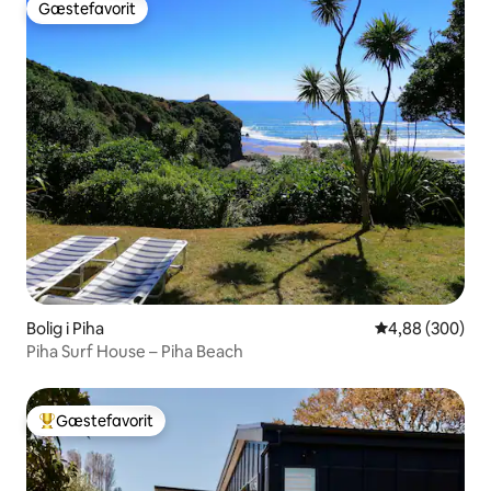
Gæstefavorit
Gæstefavorit
Bolig i Piha
4,88 ud af 5 i
4,88 (300)
Piha Surf House – Piha Beach
Gæstefavorit
Bedste gæstefavorit