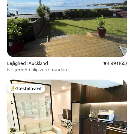
Lejlighed i Auckland
4,99 ud af 5 i
4,99 (165)
5-stjernet bolig ved stranden.
Gæstefavorit
Bedste gæstefavorit