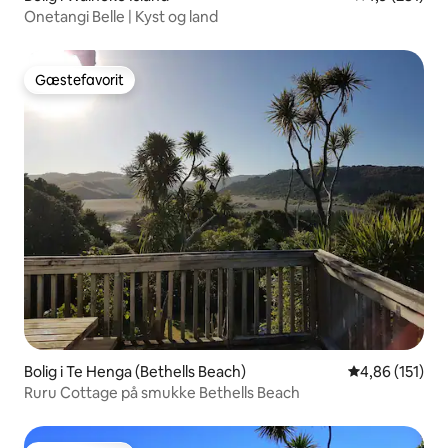
Onetangi Belle | Kyst og land
Gæstefavorit
Gæstefavorit
Bolig i Te Henga (Bethells Beach)
4,86 ud af 5 i
4,86 (151)
Ruru Cottage på smukke Bethells Beach