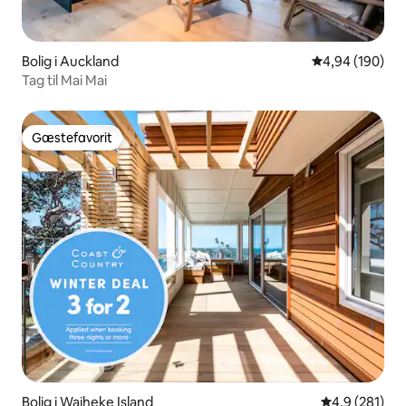
Bolig i Auckland
4,94 ud af 5 i
4,94 (190)
Tag til Mai Mai
Gæstefavorit
Gæstefavorit
Bolig i Waiheke Island
4,9 ud af 5 i
4,9 (281)