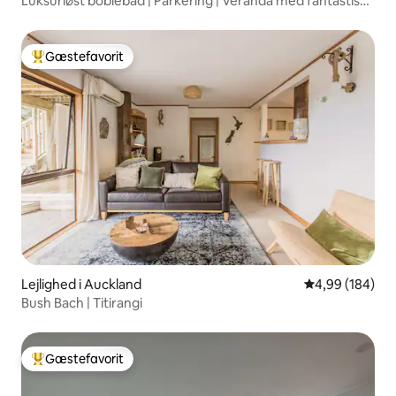
Luksuriøst boblebad | Parkering | Veranda med fantastisk
udsigt
Gæstefavorit
Bedste gæstefavorit
Lejlighed i Auckland
4,99 ud af 5 i
4,99 (184)
Bush Bach | Titirangi
Gæstefavorit
Bedste gæstefavorit