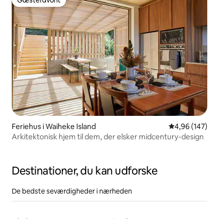
Gæstefavorit
Feriehus i Waiheke Island
4,96 ud af 5 i
4,96 (147)
Arkitektonisk hjem til dem, der elsker midcentury-design
Destinationer, du kan udforske
De bedste seværdigheder i nærheden