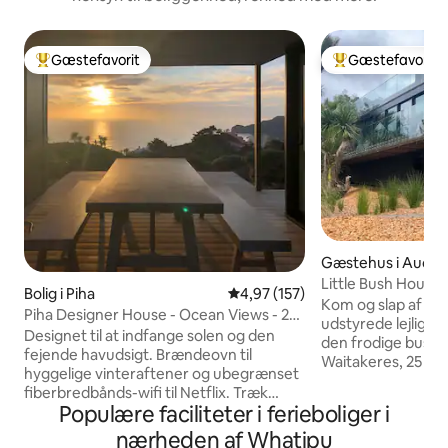
Gæstefavorit
Gæstefavorit
Bedste gæstefavorit
Bedste gæstefavo
Gæstehus i Auckl
Little Bush House 
Bolig i Piha
4,97 ud af 5 i gennemsnitlig b
4,97 (157)
Kom og slap af i 
Piha Designer House - Ocean Views - 2
udstyrede lejlighe
soveværelser
Designet til at indfange solen og den
den frodige busk tæ
fejende havudsigt. Brændeovn til
Waitakeres, 25 mi
hyggelige vinteraftener og ubegrænset
CBD. Der tilbydes
fiberbredbånds-wifi til Netflix. Træk
sovesofa giver mu
Populære faciliteter i ferieboliger i
ranchskydedørene tilbage om
person. Vi har store grunde med gåture i
sommeren, og åbn huset for naturen.
nærheden af Whatipu
bushen, lysthus, 