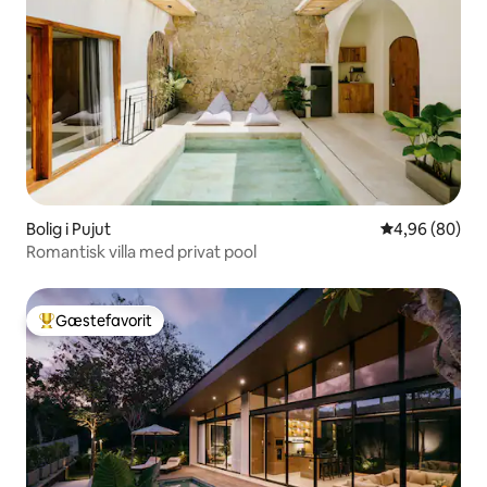
Bolig i Pujut
4,96 ud af 5 
4,96 (80)
Romantisk villa med privat pool
Gæstefavorit
Bedste gæstefavorit