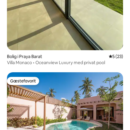
Bolig i Praya Barat
5 ud af 5 
5 (23)
Villa Monaco • Oceanview Luxury med privat pool
Gæstefavorit
Gæstefavorit