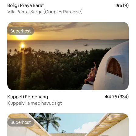
Bolig i Praya Barat
5 ud af 5
5 (9)
Villa Pantai Surga (Couples Paradise)
Superhost
Superhost
Kuppel i Pemenang
4,76 ud af 5 i
4,76 (334)
Kuppelvilla med havudsigt
Superhost
Superhost