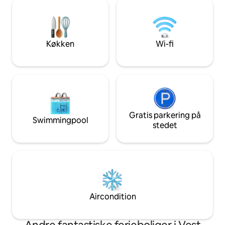
behov:
og overdækket lounge ✔ Stor pool med
transport/chauffø
komfortable liggestole ✔ Arbejdsplads
husholdning inklu
✔ Højhastigheds-Wi-Fi ✔ Minikøleskab
Villaadministrator p
Sikkerhed ✔ 24/7
af alle gæsteanmo
Køkken
Wi-fi
sikkerhed i villaen.
Gratis parkering på
Swimmingpool
stedet
Aircondition