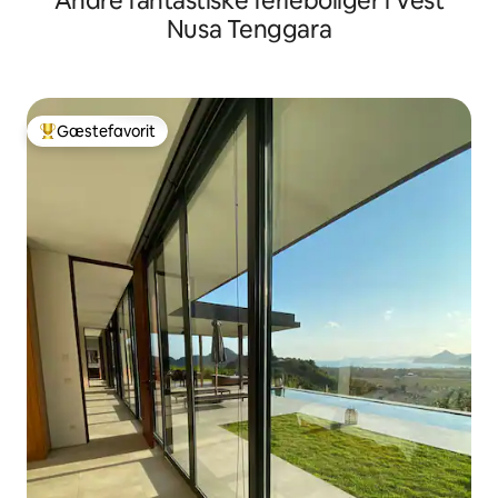
Andre fantastiske ferieboliger i Vest
Nusa Tenggara
Gæstefavorit
Bedste gæstefavorit