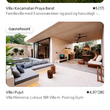
Villa i Kecamatan Praya Barat
5 ud af 5 
5 (17)
Familievilla med 3 soveværelser og pool og havudsigt –
Selong Selo
Gæstefavorit
Gæstefavorit
Villa i Pujut
4,97 ud af 5 
4,97 (38)
Villa Menorca: Luksus 1BR Villa m. Pool og Gym