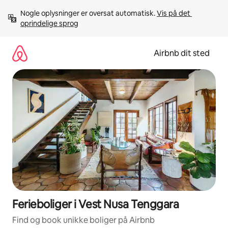
Gå
Nogle oplysninger er oversat automatisk. 
Vis på det 
videre
oprindelige sprog
til
indhold
Airbnb dit sted
Ferieboliger i Vest Nusa Tenggara
Find og book unikke boliger på Airbnb