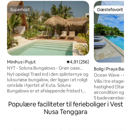
Superhost
Gæstefavorit
Superhost
Gæstefavorit
Minihus i Pujut
4,91 ud af 5 i gennemsnitlig be
4,91 (256)
NYT - Soluna Bungalows - Grøn oase
Bolig i Praya Barat
med stor pool
Nyt opslag! Træd ind i den splinternye og
Ocean Wave - vill
luksuriøse bungalow, der ligger i et roligt
og himmelsk udsig
Villa i tre etager
område i hjertet af Kuta. Soluna
hastighed (Starli
Bungalows er et afslappende fristed tæt
aircondition og ki
på restauranter, butikker, strande,
5 badeværelser In
fitnesscentre og yogastudier. Udforsk
Populære faciliteter til ferieboliger i Vest
graders havudsigt 
de magiske omgivelser, eller slap af i den
stranden og fra h
Nusa Tenggara
tropiske have og den store pool. ✔ 1
Belanak med resta
komfortabelt soveværelse med
natteliv og kurba
kingsize-seng ✔ Eget badeværelse med
på stedet til at or
ovenlys ✔ Privat terrasse ✔ Tropisk have