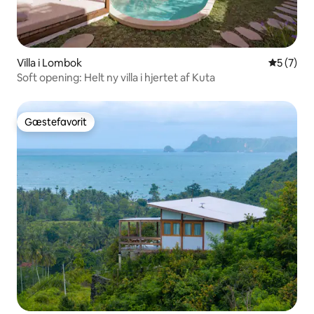
Villa i Lombok
5 ud af 5
5 (7)
Soft opening: Helt ny villa i hjertet af Kuta
Gæstefavorit
Gæstefavorit