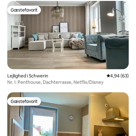
Gæstefavorit
Gæstefavorit
Lejlighed i Schwerin
4,94 ud af 5 
4,94 (63)
Nr. I: Penthouse, Dachterrasse, Netflix/Disney
Gæstefavorit
Gæstefavorit