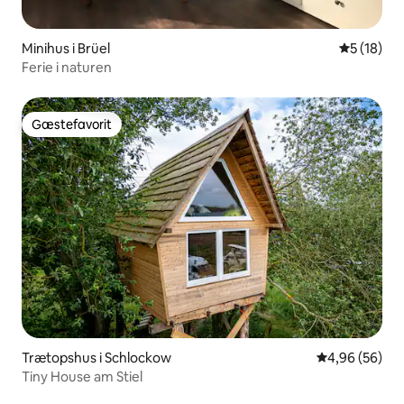
Minihus i Brüel
5 ud af 5 
5 (18)
Ferie i naturen
Gæstefavorit
Gæstefavorit
Trætopshus i Schlockow
4,96 ud af 5 
4,96 (56)
Tiny House am Stiel