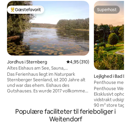
Gæstefavorit
Superhost
Bedste gæstefavorit
Superhost
Jordhus i Sternberg
4,95 ud af 5 i gennemsnitlig be
4,95 (310)
Altes Eishaus am See, Sauna,
Kamin,Kanu,SUP,Boot
Das Ferienhaus liegt im Naturpark
Lejlighed i Bad Do
Sternberger Seenland, ist 200 Jahre alt
Penthouse med vid
und war das ehem. Eishaus des
beliggenhed, tagt
Penthouse Weitsi
Gutshauses. Es wurde 2017 vollkommen
Eksklusivt ophold i
saniert. Die Sauna, Kanu, Ruderboot,
vidstrakt udsigt 
Stand-Up-Paddle sowie eine
90 m² store tagter
Tischtennisplatte und Badminton
Populære faciliteter til ferieboliger i
vejen rundt, har t
können kostenfrei genutzt werden.
det perfekte sted 
Weitendorf
Groß Raden hat ein archäologisches
dagen og i al slags
Freilichtmuseum mit
skov, enge og gam
Ferienprogrammen und zwei