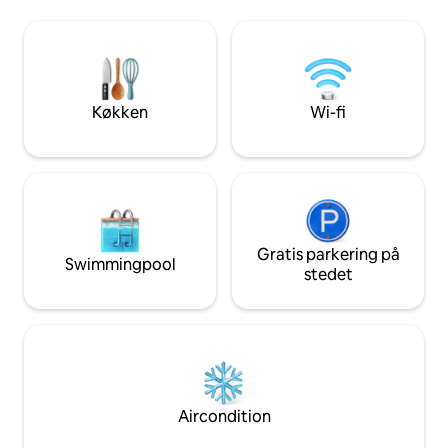
ro, ly for vinden og 
Restaurants. Vom Steg oder Boot aus
en luksuriøs atmos
kann man angeln oder schwimmen. Zur
specialbygget køk
Ostsee, nach Schwerin sowie nach
soveværelse gør op
Wismar und Rostock sind ca. 45 km.
komfortabelt og u
Køkken
Wi-fi
Gratis parkering på
Swimmingpool
stedet
Aircondition