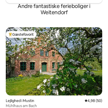
Andre fantastiske ferieboliger i
Weitendorf
Gæstefavorit
Bedste gæstefavorit
Lejlighed i Mustin
4,98 ud af 5 
4,98 (50)
Mühlhaus am Bach