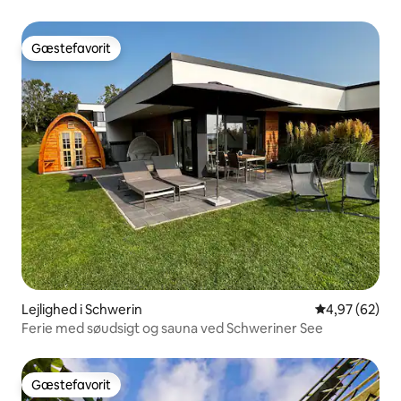
Gæstefavorit
Gæstefavorit
Lejlighed i Schwerin
4,97 ud af 5 
4,97 (62)
Ferie med søudsigt og sauna ved Schweriner See
Gæstefavorit
Gæstefavorit