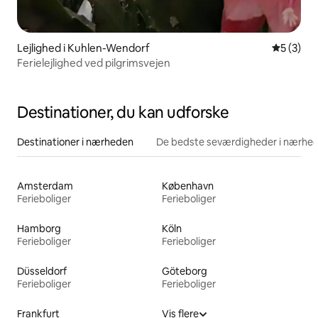
Lejlighed i Kuhlen-Wendorf
5 ud af 5
5 (3)
Ferielejlighed ved pilgrimsvejen
Destinationer, du kan udforske
Destinationer i nærheden
De bedste seværdigheder i nærhe
Amsterdam
København
Ferieboliger
Ferieboliger
Hamborg
Köln
Ferieboliger
Ferieboliger
Düsseldorf
Göteborg
Ferieboliger
Ferieboliger
Frankfurt
Vis flere