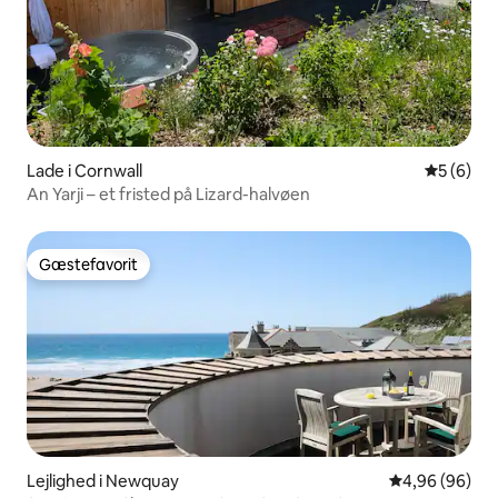
Lade i Cornwall
5 ud af 5
5 (6)
An Yarji – et fristed på Lizard-halvøen
Gæstefavorit
Gæstefavorit
Lejlighed i Newquay
4,96 ud af 5 
4,96 (96)