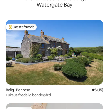
Watergate Bay
Gæstefavorit
Bedste gæstefavorit
Bolig i Penrose
5 ud af 5 
5 (15)
Luksus fredelig bondegård