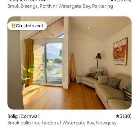
Smuk 2-sengs, Porth nr Watergate Bay, Parkering
Gæstefavorit
Bedste gæstefavorit
Bolig i Cornwall
5 ud af 5 
5 (80)
Smuk bolig i nærheden af Watergate Bay, Newquay