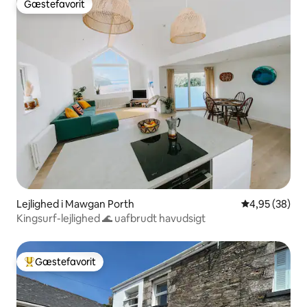
Gæstefavorit
Gæstefavorit
Lejlighed i Mawgan Porth
4,95 ud af 5 
4,95 (38)
Kingsurf-lejlighed 🌊 uafbrudt havudsigt
Gæstefavorit
Bedste gæstefavorit