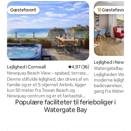
Gæstefavorit
Gæstefavorit
Gæstefavorit
Bedste gæstefavo
Lejlighed i Newqu
Lejlighed i Cornwall
4,97 ud af 5 i gennemsnitlig b
4,97 (36)
WatergateBay lejl
Newquay Beach View – spabad, terrasse
m fra stranden.
Lejligheden Waves
og parkering
Denne stilfulde lejlighed, der drives af en
moderne lejlighed
familie og er et 5-stjernet Airbnb, ligger
badeværelser, der 
kun 50 meter fra Towan Beach og
gang fra Watergat
Newquay centrum og er et fantastisk
kilometer lang sp
Populære faciliteter til ferieboliger i
udgangspunkt for dit ophold. Med et
med gyldent sand. Waves er berømt f
luksuriøst spabad, 2 elegante
surfing, kitesurfi
Watergate Bay
soveværelser, 2 moderne badeværelser
er perfekt til fami
og en lys og åben stue. Nyd uhindret
ferie. Lejlighede
udsigt over Atlanterhavet fra
har en møbleret b
opholdsområdet og den private
veludstyrede, rumm