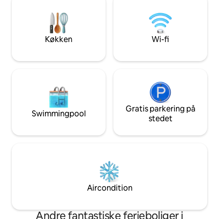
terrasse. Der er en dedikeret
friskt udseende og 
parkeringsplads inkluderet. Dette
atmosfære. En pri
feriested ved kysten er perfekt til par og
strandbutik. Masse
familier og byder på stil og afslapning få
caféer og en pub i
Køkken
Wi-fi
øjeblikke fra Newquays strande,
butikker og restauranter
Gratis parkering på
Swimmingpool
stedet
Aircondition
Andre fantastiske ferieboliger i