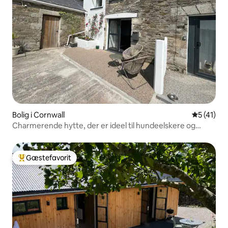
Bolig i Cornwall
5 ud af 5 
5 (41)
Charmerende hytte, der er ideel til hundeelskere og
surfture
Gæstefavorit
Bedste gæstefavorit