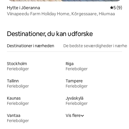
Hytte i Jõeranna
5 ud af 5
5 (9)
Viinapeedu Farm Holiday Home, Kõrgessaare, Hiiumaa
Destinationer, du kan udforske
Destinationer i nærheden
De bedste seværdigheder i nærhe
Stockholm
Riga
Ferieboliger
Ferieboliger
Tallinn
Tampere
Ferieboliger
Ferieboliger
Kaunas
Jyväskylä
Ferieboliger
Ferieboliger
Vantaa
Vis flere
Ferieboliger