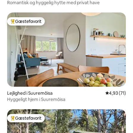
Romantisk og hyggelig hytte med privat have
Gæstefavorit
Bedste gæstefavorit
Lejlighed i Suuremõisa
4,93 ud af 5 
4,93 (71)
Hyggeligt hjem i Suuremõisa
Gæstefavorit
Bedste gæstefavorit