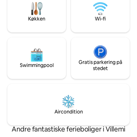
hjertet af Saaremaa: Angla-vindmøllerne
spiseområde og lig
– 8 km Kaali-krateret – 14 km Kuressaare
Villaen har to sov
– 30 km
Køkken
Wi-fi
Gratis parkering på
Swimmingpool
stedet
Aircondition
Andre fantastiske ferieboliger i Villemi