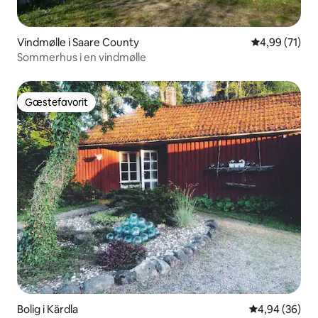
Vindmølle i Saare County
4,99 ud af 5 
4,99 (71)
Sommerhus i en vindmølle
Gæstefavorit
Gæstefavorit
Bolig i Kärdla
4,94 ud af 5 
4,94 (36)