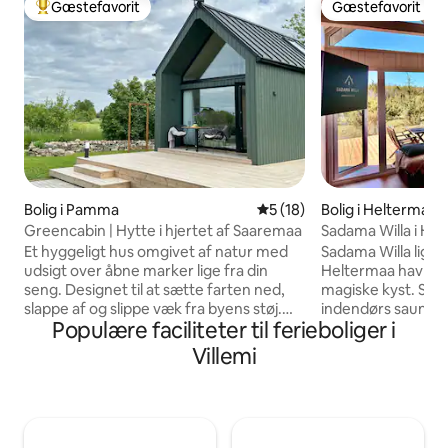
Gæstefavorit
Gæstefavorit
Bedste gæstefavorit
Gæstefavorit
Bolig i Pamma
5 ud af 5 i gennemsnitlig 
5 (18)
Bolig i Heltermaa
Greencabin | Hytte i hjertet af Saaremaa
Sadama Willa i Hii
300 m hav
Et hyggeligt hus omgivet af natur med
Sadama Willa ligger
udsigt over åbne marker lige fra din
Heltermaa havn og
seng. Designet til at sætte farten ned,
magiske kyst. Slap 
slappe af og slippe væk fra byens støj.
indendørs sauna m
Populære faciliteter til ferieboliger i
Fuldt udstyret til madlavning, hurtigt
natur, eller nyd s
Starlink-internet – perfekt til en rolig
Nyd det moderne 
Villemi
ferie eller fjernarbejde. Grill, udendørs
spisestue - stueo
bord og stole på terrassen. 20 m²
udstyret køkken,
nedenunder + 12 m² ovenpå. 20
opvaskemaskine, o
minutters kørsel til Tuhkana-stranden –
køleskab, fryser, 
en meget smuk strand. Hytten ligger i
Den rummelige ter