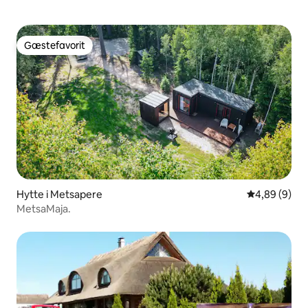
Gæstefavorit
Gæstefavorit
Hytte i Metsapere
4,89 ud af 5
4,89 (9)
MetsaMaja.