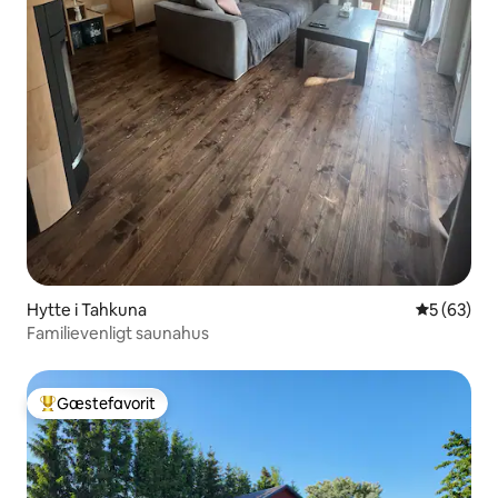
Hytte i Tahkuna
5 ud af 5 
5 (63)
Familievenligt saunahus
Gæstefavorit
Bedste gæstefavorit