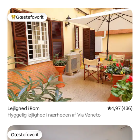
Gæstefavorit
Bedste gæstefavorit
Lejlighed i Rom
4,97 ud af 5 i
4,97 (436)
Hyggelig lejlighed i nærheden af Via Veneto
Gæstefavorit
Gæstefavorit