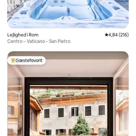
Lejlighed i Rom
4,84 ud af 5 i
4,84 (216)
Centro – Vaticano – San Pietro
Gæstefavorit
Bedste gæstefavorit