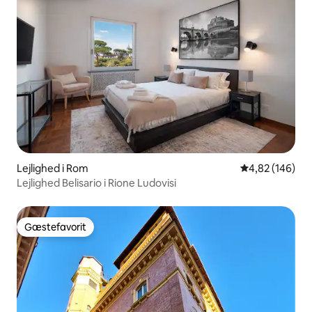
Lejlighed i Rom
4,82 ud af 5 i
4,82 (146)
Lejlighed Belisario i Rione Ludovisi
Gæstefavorit
Gæstefavorit