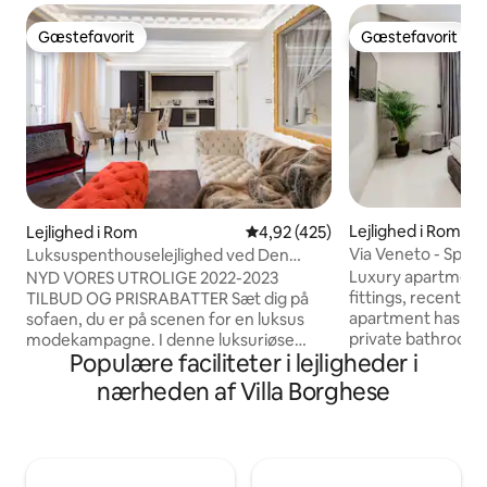
Gæstefavorit
Gæstefavorit
Gæstefavorit
Gæstefavorit
Lejlighed i Rom
Lejlighed i Rom
4,92 ud af 5 i gennemsnitlig be
4,92 (425)
Via Veneto - Span
Luksuspenthouselejlighed ved Den
Suite 29
Spanske Trappe
Luxury apartment 
NYD VORES UTROLIGE 2022-2023
fittings, recently
TILBUD OG PRISRABATTER Sæt dig på
apartment has 3 
sofaen, du er på scenen for en luksus
private bathrooms.
modekampagne. I denne luksuriøse
Populære faciliteter i lejligheder i
with ozone and ch
penthouse, placeret lige ved siden af
of the rooms. The third 
Hèrmes Palace og mellem Palazzo Fendi
nærheden af Villa Borghese
bed suitable for t
og Palazzo Valentino, vil du opleve
bathroom. Living 
luksus, som du aldrig har set før: Fendi-
dining table, plus T
Style lejlighed, herunder krokodille stof
channels, bioethano
køkken, maxi-Jacuzzi badekar, high-end
conditioning. The 
design møbler, 7/24 hotellerie tjenester.