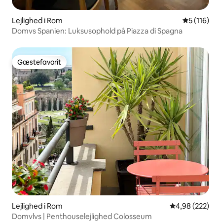
Lejlighed i Rom
5 ud af 5 i
5 (116)
Domvs Spanien: Luksusophold på Piazza di Spagna
Gæstefavorit
Gæstefavorit
Lejlighed i Rom
4,98 ud af 5 i
4,98 (222)
Domvlvs | Penthouselejlighed Colosseum