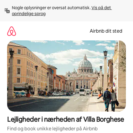
Gå
Nogle oplysninger er oversat automatisk. 
Vis på det 
videre
oprindelige sprog
til
indhold
Airbnb dit sted
Lejligheder i nærheden af Villa Borghese
Find og book unikke lejligheder på Airbnb