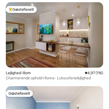
Gæstefavorit
Bedste gæstefavorit
Lejlighed i Rom
4,97 ud af 5 i
4,97 (116)
Charmerende ophold i Roma - Luksusferielejlighed
Gæstefavorit
Gæstefavorit