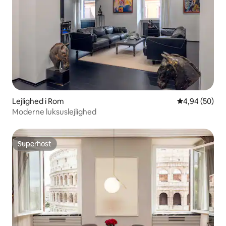
Lejlighed i Rom
4,94 ud af 5 
4,94 (50)
Moderne luksuslejlighed
Superhost
Superhost