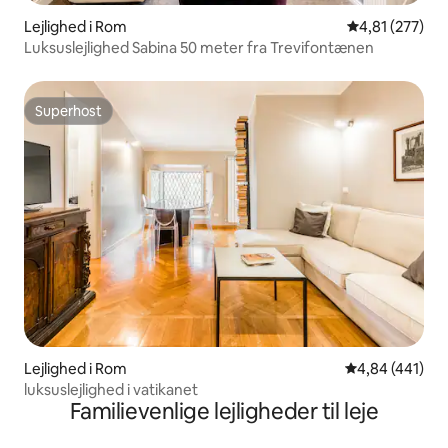
Lejlighed i Rom
4,81 ud af 5 i
4,81 (277)
Luksuslejlighed Sabina 50 meter fra Trevifontænen
Superhost
Superhost
Lejlighed i Rom
4,84 ud af 5 i
4,84 (441)
luksuslejlighed i vatikanet
Familievenlige lejligheder til leje