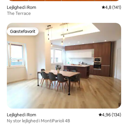
Lejlighed i Rom
4,8 ud af 5 i
4,8 (141)
The Terrace
Gæstefavorit
Gæstefavorit
Lejlighed i Rom
4,96 ud af 5 i
4,96 (134)
Ny stor lejlighed i MontiParioli 4B