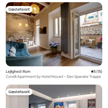
Gæstefavorit
Gæstefavorit
Lejlighed i Rom
5 ud af 5 
5 (15)
Corelli Apartment by Hotel Mozart – Den Spanske Trappe
Gæstefavorit
Gæstefavorit