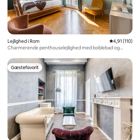
Lejlighed i Rom
4,91 ud af 5 
4,91 (110)
Charmerende penthouselejlighed med boblebad og
terrasse
Gæstefavorit
Gæstefavorit