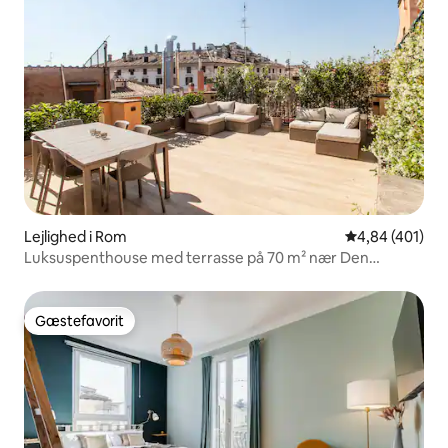
Lejlighed i Rom
4,84 ud af 5 i
4,84 (401)
Luksuspenthouse med terrasse på 70 m² nær Den
Spanske Trappe
Gæstefavorit
Gæstefavorit