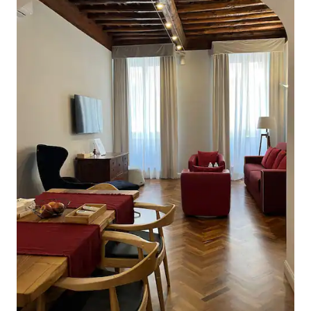
er reserveret til dig, og vores udvalg af
tips dedikeret til dig på Airbnb-
Guidebook af denne ekstraordinære
mode-luksus penthouse. *** Fra
27/10/2019 ny åbning. Den fremragende
service, høflighed og tilgængelighed, der
altid har kendetegnet Carens
ekstraordinære arbejde, forbliver
uændret. Ekstremt elegant lejlighed
med møbler i Fendi-stil og krokodille stof
køkken, det tilbyder alle højkvalitets
tjenester såsom Hermes velkomst sæt
Jacuzzi pool til 4 personer, Netflix,
Lavazza kaffemaskine, 3 TV'er, stereo,
opvaskemaskine, mikrobølgeovn,
strygning, aircondition og varme.
Lejligheden ligger i det mest luksuriøse
område i det historiske centrum, på Via
Bocca di Leone, ved siden af Hermès
Palace og få skridt fra Piazza di Spagna
(90mt) og Via Condotti (50mt), en af de
mest elegante gader i verden til high
fashion shopping.