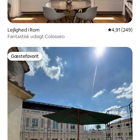
Lejlighed i Rom
4,91 ud af 5 i
4,91 (249)
Fantastisk udsigt Colosseo
Gæstefavorit
Gæstefavorit