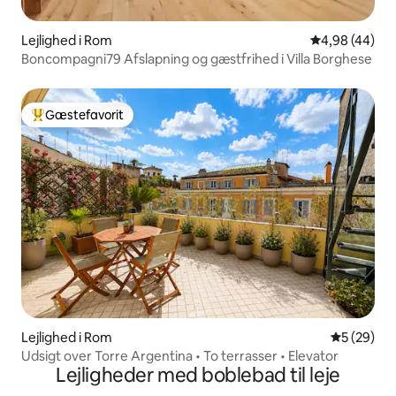
Lejlighed i Rom
4,98 ud af 5 
4,98 (44)
Boncompagni79 Afslapning og gæstfrihed i Villa Borghese
Gæstefavorit
Bedste gæstefavorit
Lejlighed i Rom
5 ud af 5 
5 (29)
Udsigt over Torre Argentina • To terrasser • Elevator
Lejligheder med boblebad til leje