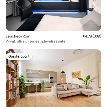
Lejlighed i Rom
4,78 ud af 5 i
4,78 (309)
Privat, ultraluksuriøs oplevelsessuite
Gæstefavorit
Gæstefavorit