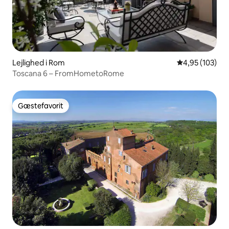
Lejlighed i Rom
4,95 ud af 5 i
4,95 (103)
Toscana 6 – FromHometoRome
Gæstefavorit
Gæstefavorit