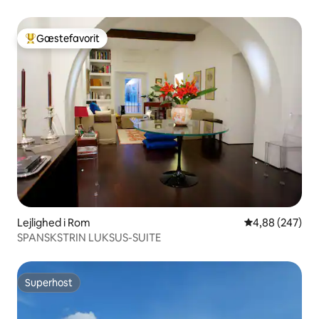
Gæstefavorit
Bedste gæstefavorit
Lejlighed i Rom
4,88 ud af 5 i
4,88 (247)
SPANSKSTRIN LUKSUS-SUITE
Superhost
Superhost