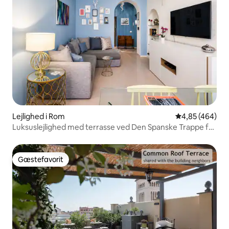
Lejlighed i Rom
4,85 ud af 5 i
4,85 (464)
Luksuslejlighed med terrasse ved Den Spanske Trappe fra
det 17. århundrede
Gæstefavorit
Gæstefavorit