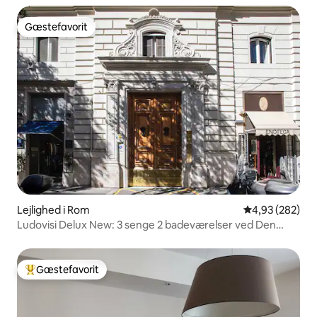
Gæstefavorit
Gæstefavorit
Lejlighed i Rom
4,93 ud af 5 i
4,93 (282)
Ludovisi Delux New: 3 senge 2 badeværelser ved Den
Spanske Trappe
Gæstefavorit
Bedste gæstefavorit