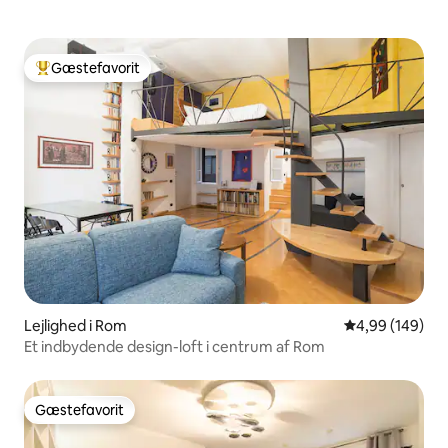
Gæstefavorit
Bedste gæstefavorit
Lejlighed i Rom
4,99 ud af 5 i
4,99 (149)
Et indbydende design-loft i centrum af Rom
Gæstefavorit
Gæstefavorit