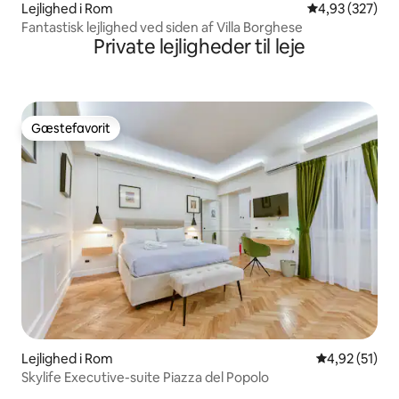
Lejlighed i Rom
4,93 ud af 5 i
4,93 (327)
Fantastisk lejlighed ved siden af Villa Borghese
Private lejligheder til leje
Gæstefavorit
Gæstefavorit
Lejlighed i Rom
4,92 ud af 5 
4,92 (51)
Skylife Executive-suite Piazza del Popolo