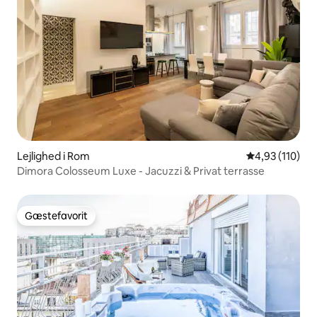
Lejlighed i Rom
4,93 ud af 5 i
4,93 (110)
Dimora Colosseum Luxe - Jacuzzi & Privat terrasse
Gæstefavorit
Gæstefavorit