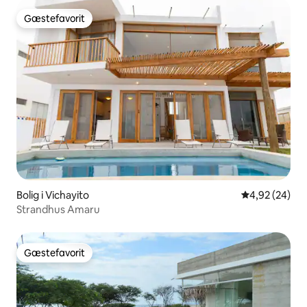
Gæstefavorit
Gæstefavorit
Bolig i Vichayito
4,92 ud af 5 
4,92 (24)
Strandhus Amaru
Gæstefavorit
Gæstefavorit