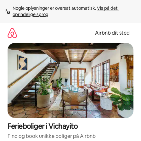
Gå
Nogle oplysninger er oversat automatisk. 
Vis på det 
videre
oprindelige sprog
til
indhold
Airbnb dit sted
Ferieboliger i Vichayito
Find og book unikke boliger på Airbnb