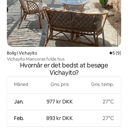
Bolig i Vichayito
5 ud af 5
5 (9)
Vichayito Mancoras fulde hus
Hvornår er det bedst at besøge
Vichayito?
Måned
Gns. pris
Gns. temp.
Jan.
977 kr DKK
27°C
Feb.
893 kr DKK
27°C