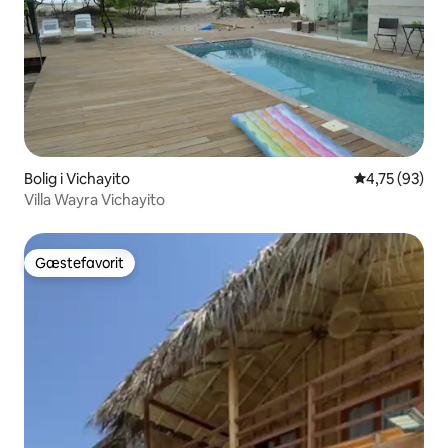
Bolig i Vichayito
4,75 ud af 5 
4,75 (93)
Villa Wayra Vichayito
Gæstefavorit
Gæstefavorit