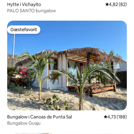
Hytte i Vichayito
4,82 ud af 5 
4,82 (82)
PALO SANTO bungalow
Gæstefavorit
Gæstefavorit
Bungalow i Canoas de Punta Sal
4,73 ud af 5 i
4,73 (188)
Bungalow Guaju