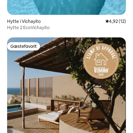
Hytte i Vichayito
4,92 ud af 5 
4,92 (12)
Hytte 2 EcoVichayito
Gæstefavorit
Gæstefavorit