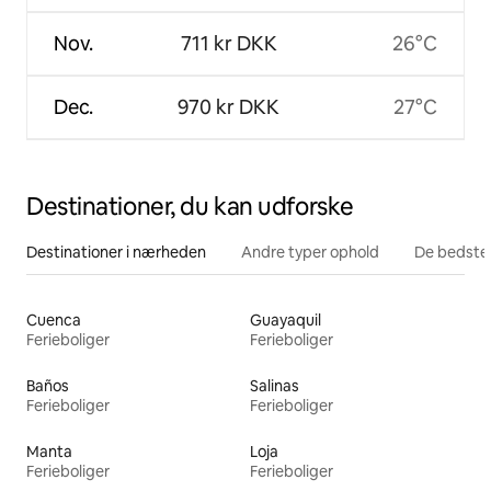
Nov.
711 kr DKK
26°C
Dec.
970 kr DKK
27°C
Destinationer, du kan udforske
Destinationer i nærheden
Andre typer ophold
De bedste
Cuenca
Guayaquil
Ferieboliger
Ferieboliger
Baños
Salinas
Ferieboliger
Ferieboliger
Manta
Loja
Ferieboliger
Ferieboliger