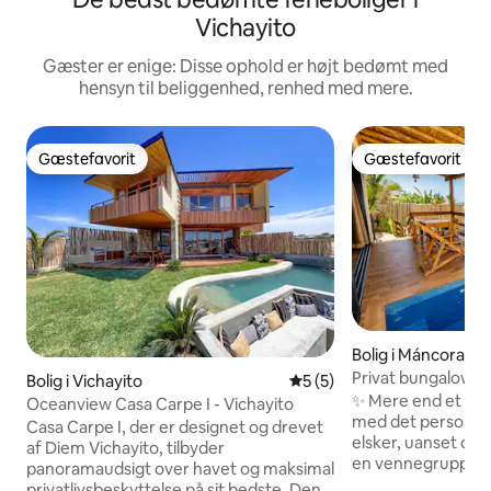
Vichayito
Gæster er enige: Disse ophold er højt bedømt med
hensyn til beliggenhed, renhed med mere.
Gæstefavorit
Gæstefavorit
Gæstefavorit
Gæstefavorit
Bolig i Máncora
Privat bungalow v
Bolig i Vichayito
5 ud af 5 i gennemsnitlig
5 (5)
service
✨ Mere end et oph
Oceanview Casa Carpe I - Vichayito
med det personli
Casa Carpe I, der er designet og drevet
elsker, uanset om I
af Diem Vichayito, tilbyder
en vennegruppe el
panoramaudsigt over havet og maksimal
ved havet. 🧑‍🔧 Hjælp i lufthavnen, lokale
privatlivsbeskyttelse på sit bedste. Den