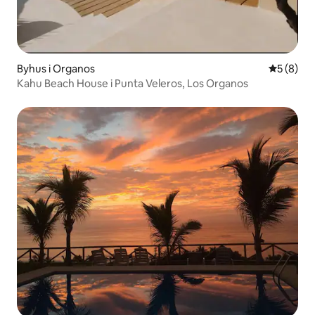
Byhus i Organos
5 ud af 5
5 (8)
Kahu Beach House i Punta Veleros, Los Organos