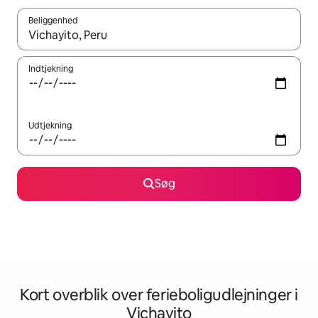
Beliggenhed
Når resultaterne er tilgængelige, skal du navigere med piletaste
Indtjekning
Udtjekning
Søg
Kort overblik over ferieboligudlejninger i
Vichayito