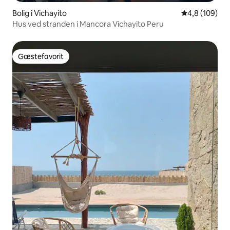
Bolig i Vichayito
4,8 ud af 5 i
4,8 (109)
Hus ved stranden i Mancora Vichayito Peru
Gæstefavorit
Gæstefavorit