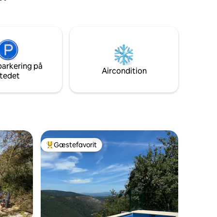
parkering på
Aircondition
tedet
Gæstefavorit
Bedste gæstefavorit