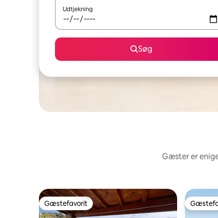
Udtjekning
Søg
Gæster er enige
Gæstefavorit
Gæstefa
Gæstefavorit
Gæstefa