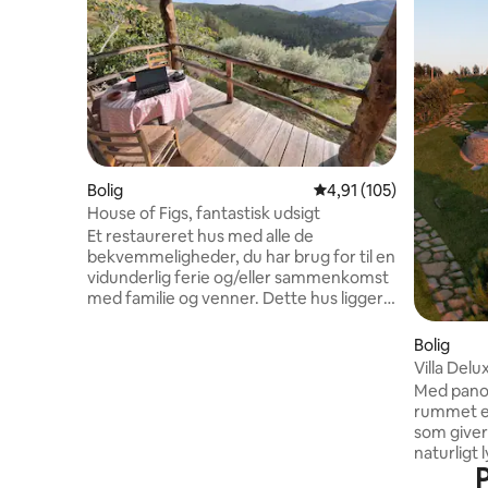
Bolig
4,91 ud af 5 i gennems
4,91 (105)
House of Figs, fantastisk udsigt
Et restaureret hus med alle de
bekvemmeligheder, du har brug for til en
vidunderlig ferie og/eller sammenkomst
med familie og venner. Dette hus ligger i
en gammel forladt landsby nær floden
med en smuk lille strand. Hvis du nyder at
Bolig
være i kontakt med naturen, er dette det
Villa Delu
ideelle sted. Du kan finde oddere, mange
Med panor
forskellige fugle osv. Huset har to
rummet en
soveværelser, et badeværelse, et fuldt
som giver
udstyret køkken og aircondition. Poolen
naturligt 
deles med et andet hus. Måltider kan
P
har en stu
bestilles.