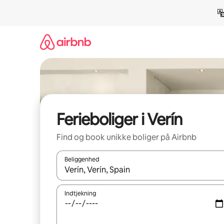
Gå
videre
til
indhold
Ferieboliger i Verín
Find og book unikke boliger på Airbnb
Beliggenhed
Når resultaterne er tilgængelige, skal du navigere
Indtjekning