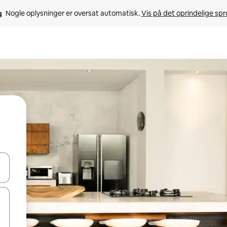
Nogle oplysninger er oversat automatisk. 
Vis på det oprindelige sp
 med piletasterne op og ned eller se mere ved at trykke eller stryge.