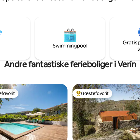
de, et separat soveværelse
 badeværelse og brusekabine,
relse i soveværelset og en
en udendørs platform. Monte
-villaerne, der ligger i bjergene
ivet af vinmarker og skove, har
enhed 10 km fra Guimarães'
Gratis 
e centrum
i
Swimmingpool
s
Andre fantastiske ferieboliger i Verín
favorit
Gæstefavorit
gæstefavorit
Bedste gæstefavorit