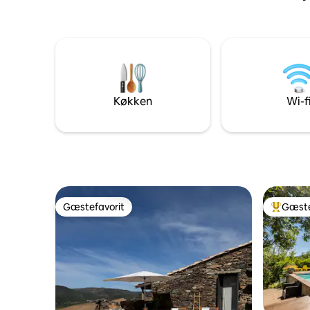
spiseområ
med eget
et badevæ
jacuzzi på 
dos Xistos
og er omg
en beligg
historisk
Køkken
Wi-f
Gæstefavorit
Gæste
Gæstefavorit
Bedste 