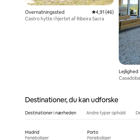
Overnatningssted
4,91 ud af 5 i gennem
4,91 (46)
Castro hytte i hjertet af Ribeira Sacra
Lejlighed
Casadobar
Termas •
Destinationer, du kan udforske
Destinationer i nærheden
Andre typer ophold
D
Madrid
Porto
Ferieboliger
Ferieboliger