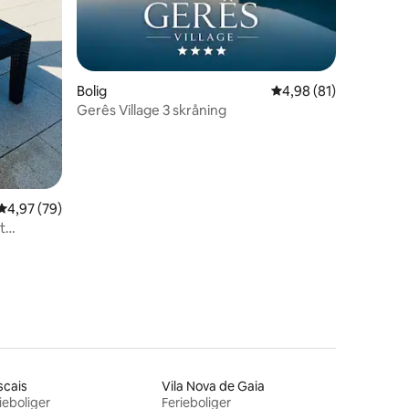
Bolig
4,98 ud af 5 i gennem
4,98 (81)
Gerês Village 3 skråning
7 omtaler
4,97 ud af 5 i gennemsnitlig bedømmelse, 79 omtaler
4,97 (79)
t
scais
Vila Nova de Gaia
ieboliger
Ferieboliger