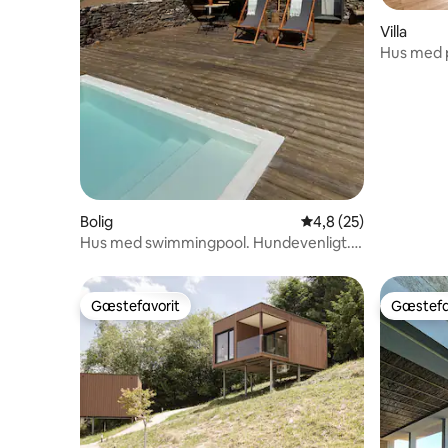
Villa
Hus med p
Serra do 
Bolig
4,8 ud af 5 i gennem
4,8 (25)
Hus med swimmingpool. Hundevenligt.
Fantastisk udsigt
Gæstefavorit
Gæstefa
Gæstefavorit
Gæstefa