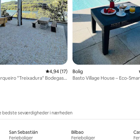
snitlig bedømmelse, 46 omtaler
4,94 ud af 5 i gennemsnitlig bedømmelse, 1
4,94 (17)
Bolig
queiro "Treixadura" Bodegas •
Basto Village House – Eco-Smar
 Ourense
luksusvilla
e bedste seværdigheder i nærheden
San Sebastián
Bilbao
Ca
Ferieboliger
Ferieboliger
Fer