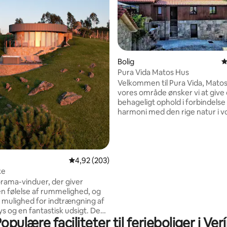
Bolig
4
Pura Vida Matos Hus
Velkommen til Pura Vida, Matos
nitlig bedømmelse, 105 omtaler
vores område ønsker vi at give 
behageligt ophold i forbindelse
harmoni med den rige natur i v
nationalpark, som vores indbyg
stolte af at tilhøre. Nyd de gode og enkle
ting, og føl dig hjemme. Vi ønsker, at du
nyder dit ophold, at du værdsæ
naturen, at du værdsætter livet
4,92 ud af 5 i gennemsnitlig bedømmelse, 20
4,92 (203)
interagerer med vores mennes
xe
traditioner, og frem for alt, at d
ama-vinduer, der giver
vores land. Pura Vida Mat
 følelse af rummelighed, og
 mulighed for indtrængning af
lys og en fantastisk udsigt. Den
opulære faciliteter til ferieboliger i Ver
e, et fuldt udstyret