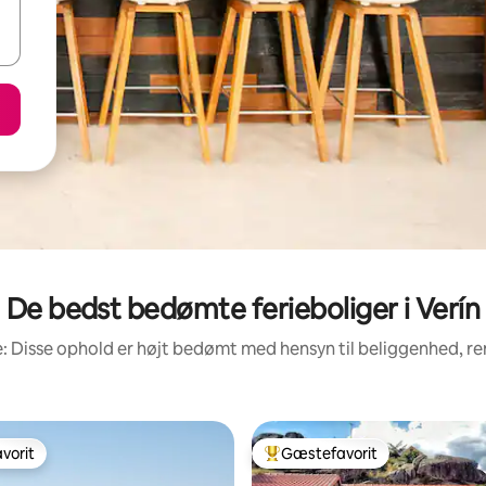
De bedst bedømte ferieboliger i Verín
: Disse ophold er højt bedømt med hensyn til beliggenhed, 
vorit
Gæstefavorit
vorit
Bedste gæstefavorit