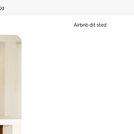
rog
Airbnb dit sted