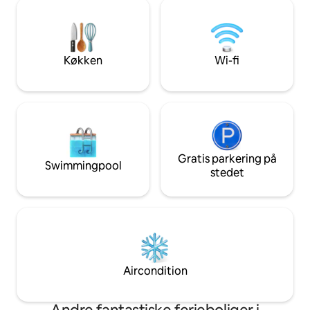
opleve vildmarken. En 10 minutters
afsondrede ro. Ny
gåtur ned fra vejen eller en 3 minutters
Himalayas skønhed
vandretur, du skal være mildt
naturen omkring d
eventyrlysten og i god form for at
SoulSpace, et sted,
komme hertil. Butikkerne ligger to
forynge din krop, d
Køkken
Wi-fi
minutters kørsel eller 15 minutters gang
at være tæt på na
væk.
Gratis parkering på
Swimmingpool
stedet
Aircondition