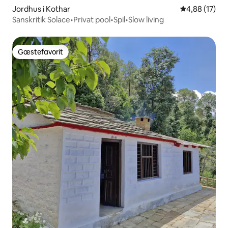
Jordhus i Kothar
4,88 ud af 5 
4,88 (17)
Sanskritik Solace•Privat pool•Spil•Slow living
Gæstefavorit
Gæstefavorit