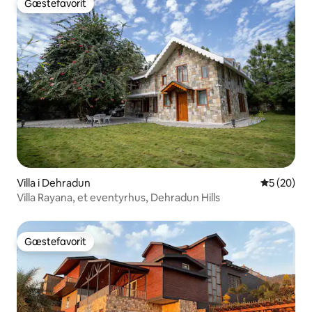
Gæstefavorit
Gæstefavorit
Villa i Dehradun
5 ud af 5 
5 (20)
Villa Rayana, et eventyrhus, Dehradun Hills
Gæstefavorit
Gæstefavorit