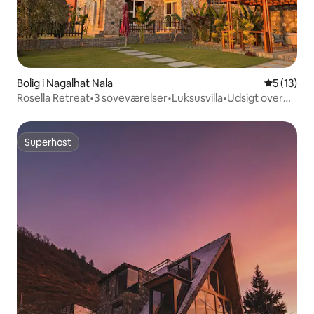
Bolig i Nagalhat Nala
5 ud af 5 
5 (13)
Rosella Retreat•3 soveværelser•Luksusvilla•Udsigt over
Cityline
Superhost
Superhost