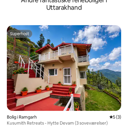
Andre fantastiske ferieboliger i
Uttarakhand
Superhost
Superhost
Bolig i Ramgarh
5 ud af 5
5 (3)
Kusumith Retreats - Hytte Devam (3 soveværelser)