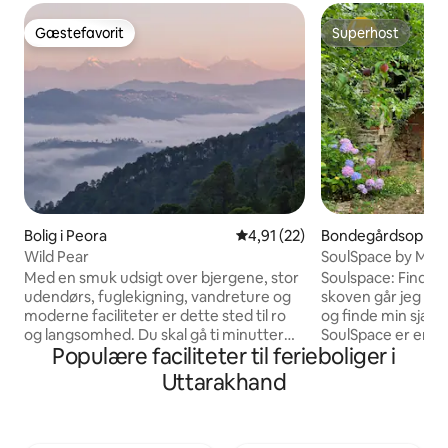
Gæstefavorit
Superhost
Gæstefavorit
Superhost
Bolig i Peora
4,91 ud af 5 i gennemsnitlig 
4,91 (22)
Bondegårdsophold
Wild Pear
SoulSpace by Mett
atelier
Med en smuk udsigt over bjergene, stor
Soulspace: Find din indre
udendørs, fuglekigning, vandreture og
skoven går jeg for
moderne faciliteter er dette sted til ro
og finde min sjæl." – John Mui
og langsomhed. Du skal gå ti minutter
SoulSpace er en åb
Populære faciliteter til ferieboliger i
for at komme hertil. Der er en stigning
83 kvm, der er byg
tilbage. Læs af store karnapper,
bæredygtige mate
Uttarakhand
hyggeligt oppe ved bukharierne, lav mad
moderne og tradit
i det fuldt udstyrede køkken,
arkitektur. Ideel til en lille gruppe på fire
stjernekiggeri. Vi er afsides, og du vil
personer. Fordyb dig i Himalayas