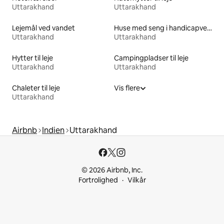
Uttarakhand
Uttarakhand
Lejemål ved vandet
Huse med seng i handicapvenlig højde til leje
Uttarakhand
Uttarakhand
Hytter til leje
Campingpladser til leje
Uttarakhand
Uttarakhand
Chaleter til leje
Vis flere
Uttarakhand
Airbnb
Indien
Uttarakhand
© 2026 Airbnb, Inc.
Fortrolighed
Vilkår