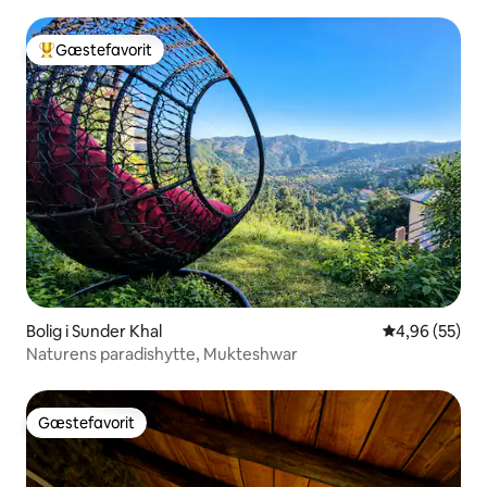
Gæstefavorit
Bedste gæstefavorit
Bolig i Sunder Khal
4,96 ud af 5 
4,96 (55)
Naturens paradishytte, Mukteshwar
Gæstefavorit
Gæstefavorit