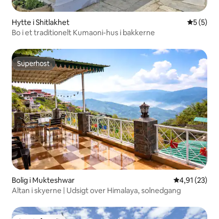
Hytte i Shitlakhet
5 ud af 5
5 (5)
Bo i et traditionelt Kumaoni-hus i bakkerne
Superhost
Superhost
Bolig i Mukteshwar
4,91 ud af 5 
4,91 (23)
Altan i skyerne | Udsigt over Himalaya, solnedgang