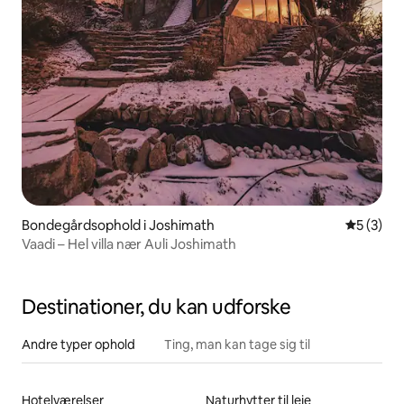
Bondegårdsophold i Joshimath
5 ud af 5
5 (3)
Vaadi – Hel villa nær Auli Joshimath
Destinationer, du kan udforske
Andre typer ophold
Ting, man kan tage sig til
Hotelværelser
Naturhytter til leje