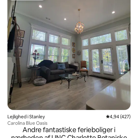
Lejlighed i Stanley
4,94 ud af 5 i
4,94 (427)
Carolina Blue Oasis
Andre fantastiske ferieboliger i
nærheden af UNC Charlotte Botaniske