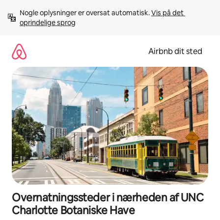
Gå
Nogle oplysninger er oversat automatisk. 
Vis på det 
videre
oprindelige sprog
til
indhold
Airbnb dit sted
Overnatningssteder i nærheden af UNC
Charlotte Botaniske Have