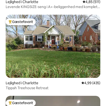
Lejlighed i Charlotte
4,85 ud af 5 i
4,85 (511)
Levende KINGSIZE-seng i A+-beliggenhed med komplet
køkken
Gæstefavorit
Bedste gæstefavorit
Lejlighed i Charlotte
4,99 ud af 5 i
4,99 (435)
Tippah Treehouse Retreat
Gæstefavorit
Bedste gæstefavorit