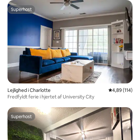
Superhost
Superhost
Lejlighed i Charlotte
4,89 ud af 5 i
4,89 (114)
Fredfyldt ferie i hjertet af University City
Superhost
Superhost