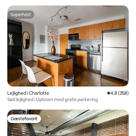
Superhost
Superhost
Lejlighed i Charlotte
4,8 ud af 5 i
4,8 (358)
Sød lejlighed i Uptown med gratis parkering
Gæstefavorit
Gæstefavorit