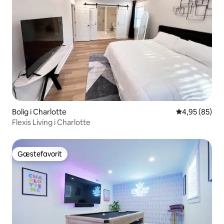
Bolig i Charlotte
4,95 ud af 5 
4,95 (85)
Flexis Living i Charlotte
Gæstefavorit
Gæstefavorit