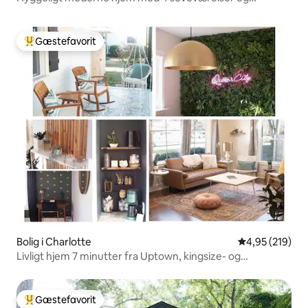
endeløse faciliteter – UNCC
Gæstefavorit
Bedste gæstefavorit
Bolig i Charlotte
4,95 ud af 5 i
4,95 (219)
Livligt hjem 7 minutter fra Uptown, kingsize- og
queensize-senge
Gæstefavorit
Bedste gæstefavorit