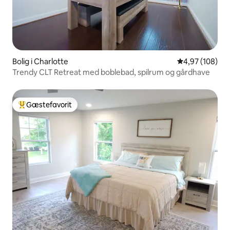
Bolig i Charlotte
4,97 ud af 5 i
4,97 (108)
Trendy CLT Retreat med boblebad, spilrum og gårdhave
Gæstefavorit
Bedste gæstefavorit