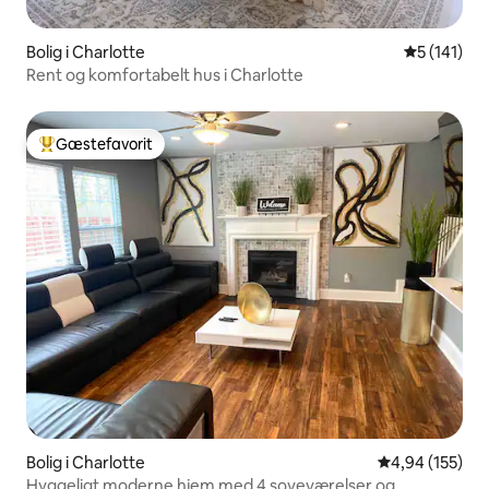
Bolig i Charlotte
5 ud af 5 i
5 (141)
Rent og komfortabelt hus i Charlotte
Gæstefavorit
Bedste gæstefavorit
Bolig i Charlotte
4,94 ud af 5 i
4,94 (155)
Hyggeligt moderne hjem med 4 soveværelser og