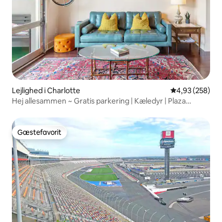
Lejlighed i Charlotte
4,93 ud af 5 i
4,93 (258)
Hej allesammen ~ Gratis parkering | Kæledyr | Plaza
Midwood
Gæstefavorit
Gæstefavorit