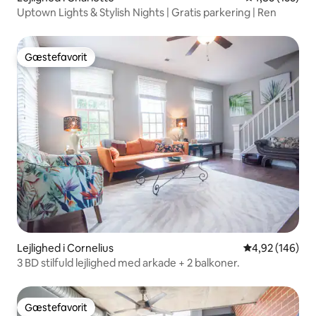
Uptown Lights & Stylish Nights | Gratis parkering | Ren
Gæstefavorit
Gæstefavorit
Lejlighed i Cornelius
4,92 ud af 5 i
4,92 (146)
3 BD stilfuld lejlighed med arkade + 2 balkoner.
Gæstefavorit
Gæstefavorit