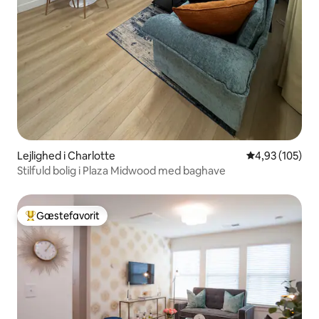
Lejlighed i Charlotte
4,93 ud af 5 i
4,93 (105)
Stilfuld bolig i Plaza Midwood med baghave
Gæstefavorit
Bedste gæstefavorit