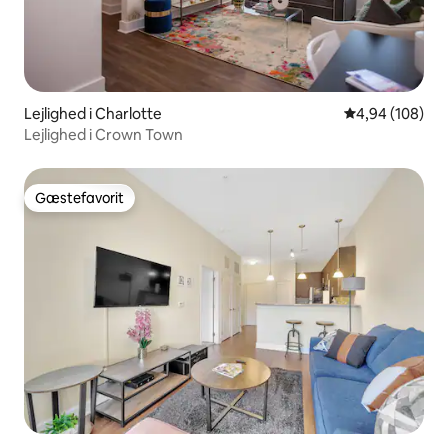
Lejlighed i Charlotte
4,94 ud af 5 i
4,94 (108)
Lejlighed i Crown Town
Gæstefavorit
Gæstefavorit