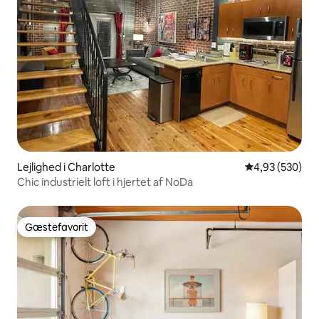
Lejlighed i Charlotte
4,93 ud af 5 i
4,93 (530)
Chic industrielt loft i hjertet af NoDa
Gæstefavorit
Gæstefavorit