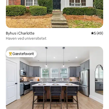
Byhus i Charlotte
5 ud af 5 
5 (49)
Haven ved universitetet
Gæstefavorit
Bedste gæstefavorit