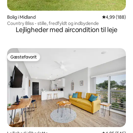
Bolig i Midland
4,99 ud af 5 i
4,99 (188)
Country Bliss - stille, fredfyldt og indbydende
Lejligheder med aircondition til leje
Gæstefavorit
Gæstefavorit