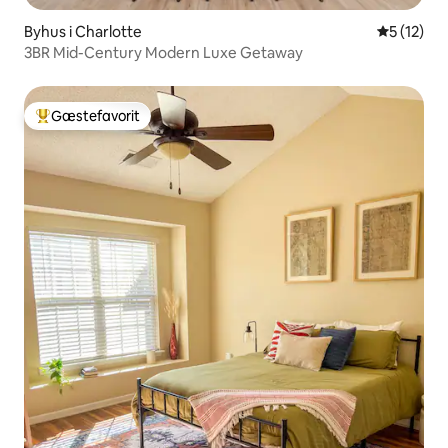
Byhus i Charlotte
5 ud af 5 
5 (12)
3BR Mid-Century Modern Luxe Getaway
Gæstefavorit
Bedste gæstefavorit