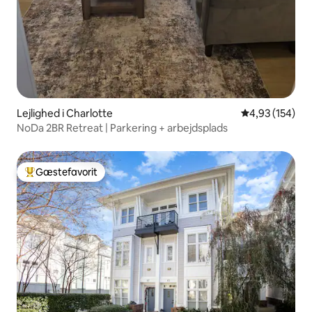
Lejlighed i Charlotte
4,93 ud af 5 i
4,93 (154)
NoDa 2BR Retreat | Parkering + arbejdsplads
Gæstefavorit
Bedste gæstefavorit