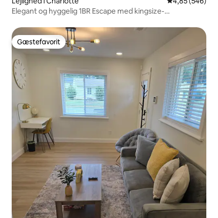
Lejlighed i Charlotte
4,85 ud af 5 i
4,85 (546)
Elegant og hyggelig 1BR Escape med kingsize-
dobbeltseng på Plaza
Gæstefavorit
Gæstefavorit