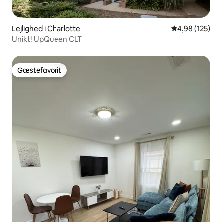
Lejlighed i Charlotte
4,98 ud af 5 i
4,98 (125)
Unikt! UpQueen CLT
Gæstefavorit
Gæstefavorit