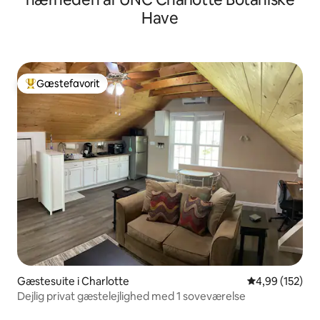
Have
Gæstefavorit
Bedste gæstefavorit
Gæstesuite i Charlotte
4,99 ud af 5 i
4,99 (152)
Dejlig privat gæstelejlighed med 1 soveværelse