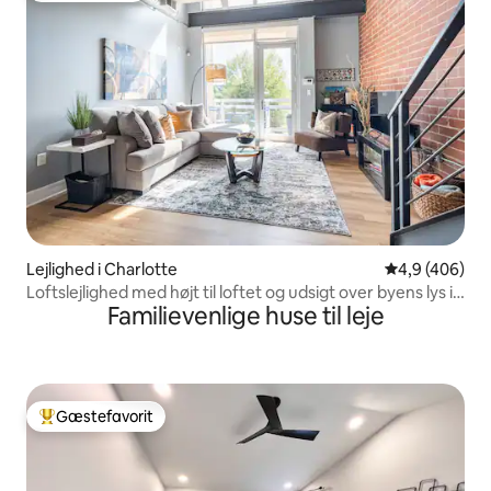
Lejlighed i Charlotte
4,9 ud af 5 i
4,9 (406)
Loftslejlighed med højt til loftet og udsigt over byens lys i
Familievenlige huse til leje
Uptown
Gæstefavorit
Bedste gæstefavorit