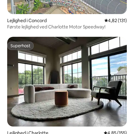
Lejlighed i Concord
4,82 ud af 5 i
4,82 (131)
Første lejlighed ved Charlotte Motor Speedway!
Superhost
Superhost
Lejlighed i Charlotte
4,85 ud af 5 i
4,85 (155)