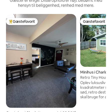
Gæster er enige: Disse ophold er højt bedømt med
hensyn til beliggenhed, renhed med mere.
Gæstefavorit
Gæstefavorit
Bedste gæstefavorit
Gæstefavorit
Minihus i Charlott
Retro Tiny Hous
Oplev luksusliv i et min
kvadratmeter store
sød, retro destina
skal bruge for at v
er en hurtig cykel
minutter til fods (1
Midwood kvarteret