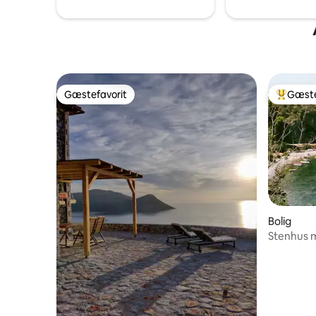
stedet.
Gæstefavorit
Gæste
Gæstefavorit
Bedste 
Bolig
Stenhus m