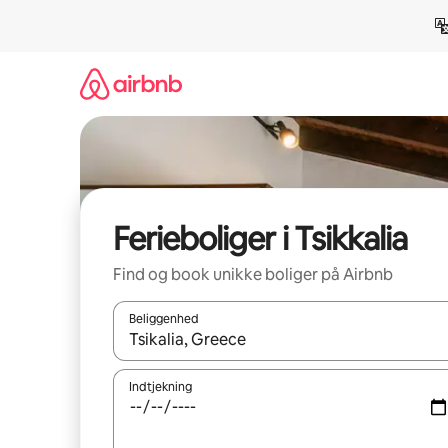
Gå
videre
til
indhold
Ferieboliger i Tsikkalia
Find og book unikke boliger på Airbnb
Beliggenhed
Når resultaterne er tilgængelige, skal du navigere
Indtjekning