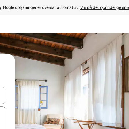
Nogle oplysninger er oversat automatisk. 
Vis på det oprindelige sp
 med piletasterne op og ned eller se mere ved at trykke eller stryge.