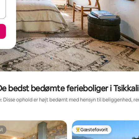
e bedst bedømte ferieboliger i Tsikkal
: Disse ophold er højt bedømt med hensyn til beliggenhed, 
st
Gæstefavorit
st
Bedste gæstefavorit