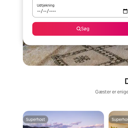
Udtjekning
Søg
D
Gæster er enige
Superhost
Superho
Superhost
Superho