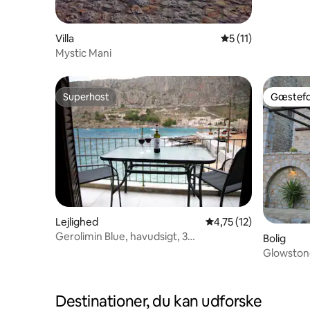
Villa
5 ud af 5 i gennem
5 (11)
Mystic Mani
Superhost
Gæstefa
Superhost
Gæstefa
Lejlighed
4,75 ud af 5 i gennem
4,75 (12)
Gerolimin Blue, havudsigt, 3
Bolig
soveværelser, Mani, Grækenland
Glowston
Destinationer, du kan udforske