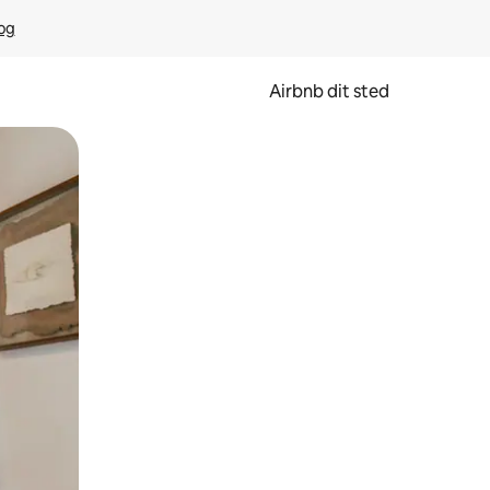
rog
Airbnb dit sted