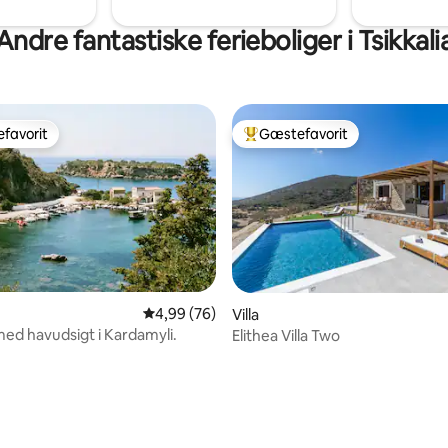
Andre fantastiske ferieboliger i Tsikkali
favorit
Gæstefavorit
gæstefavorit
Bedste gæstefavorit
4,99 ud af 5 i gennemsnitlig bedømmelse, 7
4,99 (76)
Villa
ed havudsigt i Kardamyli.
Elithea Villa Two