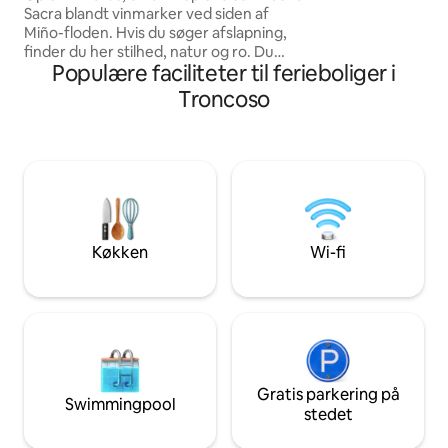
Sacra blandt vinmarker ved siden af
og A Cova strand, l
Miño-floden. Hvis du søger afslapning,
vil fortryde at besøge os. Fø
finder du her stilhed, natur og ro. Du
@casaboutiquepa
Populære faciliteter til ferieboliger i
kommer til at sove på en traditionel
vingård, der er blevet restaureret med
Troncoso
charme, i unikke omgivelser. Nyd den
spektakulære infinity-bruser med
udsigt. Nyd unikke solnedgange og en
uforglemmelig oplevelse i hjertet af
naturen. God til en romantisk udflugt. Et
par meter fra Camino de Santiago de
Invierno. Slut dig til os på IG :@7_muraas
Køkken
Wi-fi
Gratis parkering på
Swimmingpool
stedet