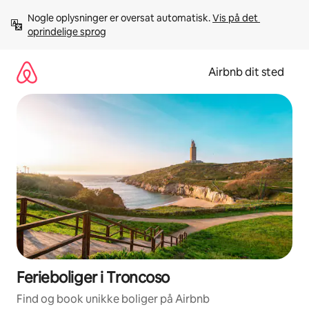
Gå
Nogle oplysninger er oversat automatisk. 
Vis på det 
videre
oprindelige sprog
til
indhold
Airbnb dit sted
Ferieboliger i Troncoso
Find og book unikke boliger på Airbnb