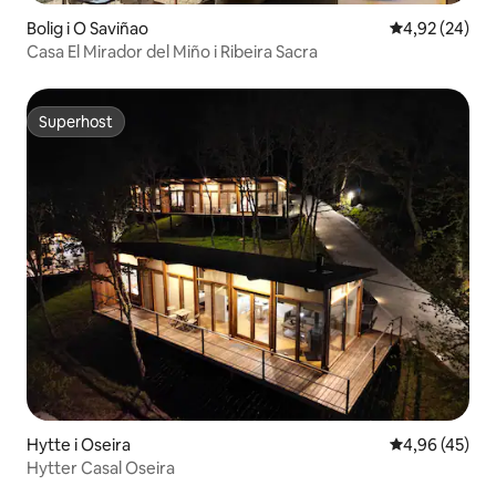
Bolig i O Saviñao
4,92 ud af 5 
4,92 (24)
Casa El Mirador del Miño i Ribeira Sacra
Superhost
Superhost
Hytte i Oseira
4,96 ud af 5 
4,96 (45)
Hytter Casal Oseira