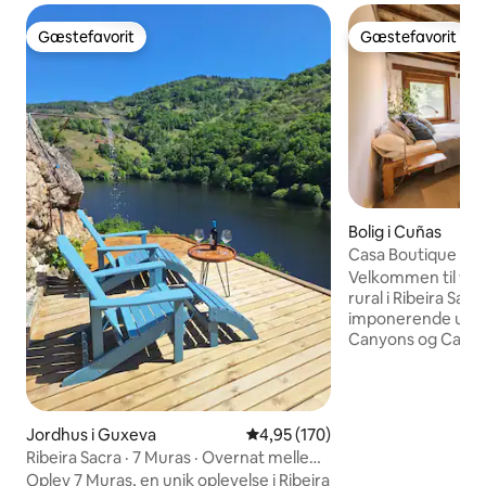
Gæstefavorit
Gæstefavorit
Gæstefavorit
Gæstefavorit
Bolig i Cuñas
Casa Boutique Para
Velkommen til vor
rural i Ribeira Sacra! Nyd 
imponerende udsi
Canyons og Cabo 
charmerende landl
ejendom er omgive
vinmarker og en ha
naturalisme og ti
Jordhus i Guxeva
4,95 ud af 5 i gennemsnitlig be
4,95 (170)
og uforglemmelig oplevel
Ribeira Sacra · 7 Muras · Overnat mellem
kun 300 meter fra
vinmarker
Oplev 7 Muras, en unik oplevelse i Ribeira
2 km fra Cabo do