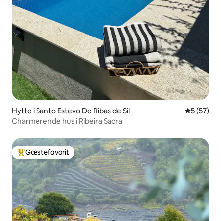
Hytte i Santo Estevo De Ribas de Sil
5 ud af 5 
5 (57)
Charmerende hus i Ribeira Sacra
Gæstefavorit
Bedste gæstefavorit