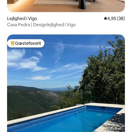
Lejlighed i Vigo
4,95 ud af 5 
4,95 (38)
Casa Pedra | Designlejlighed i Vigo
Gæstefavorit
Bedste gæstefavorit