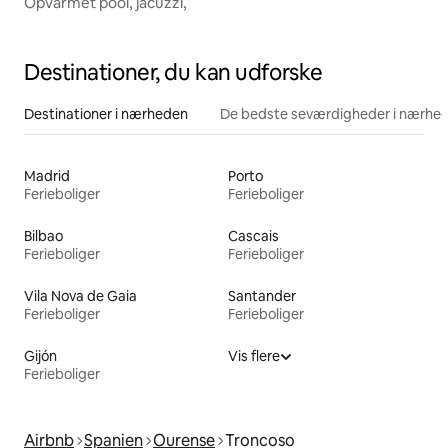
Opvarmet pool, jacuzzi,
Destinationer, du kan udforske
Destinationer i nærheden
De bedste seværdigheder i nærhe
Madrid
Porto
Ferieboliger
Ferieboliger
Bilbao
Cascais
Ferieboliger
Ferieboliger
Vila Nova de Gaia
Santander
Ferieboliger
Ferieboliger
Gijón
Vis flere
Ferieboliger
Airbnb
Spanien
Ourense
Troncoso