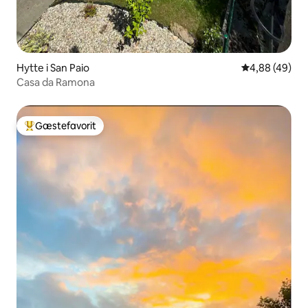
Hytte i San Paio
4,88 ud af 5 
4,88 (49)
Casa da Ramona
Gæstefavorit
Bedste gæstefavorit