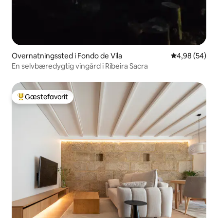
Overnatningssted i Fondo de Vila
4,98 ud af 5 
4,98 (54)
En selvbæredygtig vingård i Ribeira Sacra
Gæstefavorit
Bedste gæstefavorit