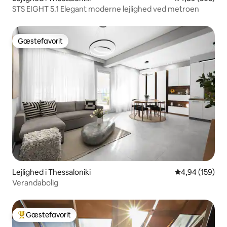
STS EIGHT 5.1 Elegant moderne lejlighed ved metroen
Gæstefavorit
Gæstefavorit
Lejlighed i Thessaloniki
4,94 ud af 5 i
4,94 (159)
Verandabolig
Gæstefavorit
Bedste gæstefavorit