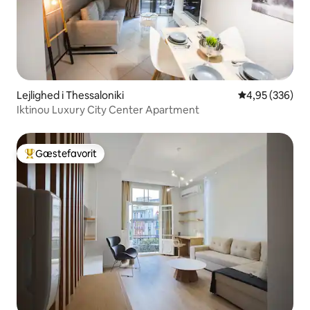
Lejlighed i Thessaloniki
4,95 ud af 5 i
4,95 (336)
Iktinou Luxury City Center Apartment
Gæstefavorit
Bedste gæstefavorit