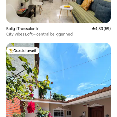
Bolig i Thessaloniki
4,83 ud af 5 
4,83 (59)
City Vibes Loft – central beliggenhed
Gæstefavorit
Bedste gæstefavorit