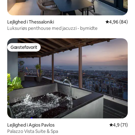
Lejlighed i Thessaloniki
4,96 ud af 5 
4,96 (84)
Luksuriøs penthouse med jacuzzi - bymidte
Gæstefavorit
Gæstefavorit
Lejlighed i Agios Pavlos
4,9 ud af 5 
4,9 (71)
Palazzo Vista Suite & Spa