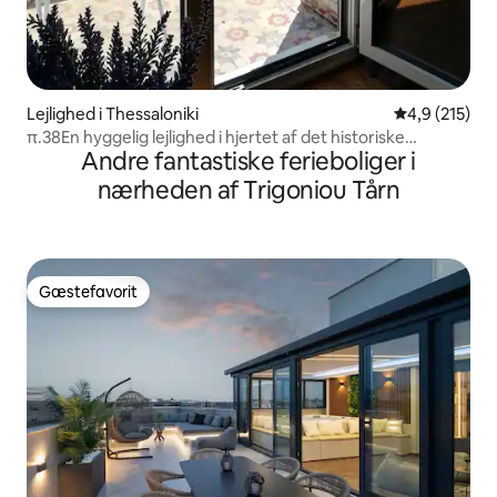
Lejlighed i Thessaloniki
4,9 ud af 5 i
4,9 (215)
π.38En hyggelig lejlighed i hjertet af det historiske
Andre fantastiske ferieboliger i
centrum
nærheden af Trigoniou Tårn
Gæstefavorit
Gæstefavorit