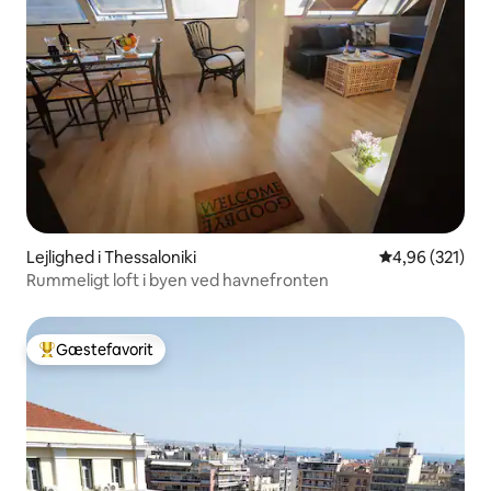
Lejlighed i Thessaloniki
4,96 ud af 5 i
4,96 (321)
Rummeligt loft i byen ved havnefronten
Gæstefavorit
Bedste gæstefavorit