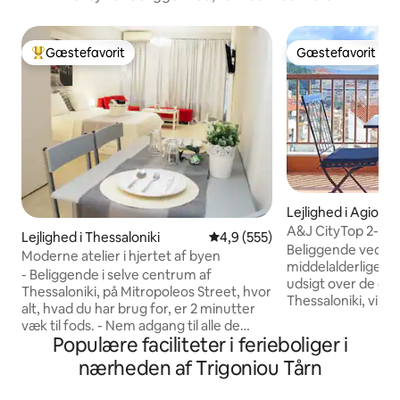
Gæstefavorit
Gæstefavorit
Bedste gæstefavorit
Gæstefavorit
Lejlighed i Agios P
A&J CityTop 2-vær
Lejlighed i Thessaloniki
4,9 ud af 5 i gennemsnitlig be
4,9 (555)
fantastisk udsigt
Beliggende ved sid
Moderne atelier i hjertet af byen
middelalderlige T
- Beliggende i selve centrum af
udsigt over de øst
Thessaloniki, på Mitropoleos Street, hvor
Thessaloniki, vil 
alt, hvad du har brug for, er 2 minutter
vidunderlige renov
væk til fods. - Nem adgang til alle de
Lejlighedens belig
Populære faciliteter i ferieboliger i
vigtigste transportmidler (taxi, bus) -
der er en turist- o
Inverter A/C-enhed til varme/kulde -
nærheden af Trigoniou Tårn
Beliggende i den m
Badeværelse i hotelstil - Madras, puder
den gamle bydel o
og lagner af høj kvalitet -