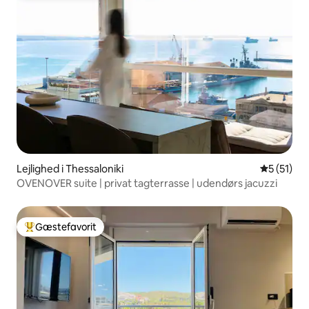
Lejlighed i Thessaloniki
5 ud af 5 
5 (51)
OVENOVER suite | privat tagterrasse | udendørs jacuzzi
Gæstefavorit
Bedste gæstefavorit