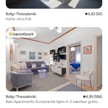
Bolig i Thessaloniki
4,92 ud af 5 
4,92 (50)
Hytte i Ano Poli
Gæstefavorit
Bedste gæstefavorit
Bolig i Thessaloniki
4,95 ud af 5 i
4,95 (556)
Rain Apartments: Kunstnerisk hjem 4 i 2 værelser gratis
pakke