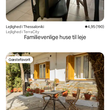
Lejlighed i Thessaloniki
4,95 ud af 5 i
4,95 (190)
Lejlighed i TerraCity
Familievenlige huse til leje
Gæstefavorit
Gæstefavorit