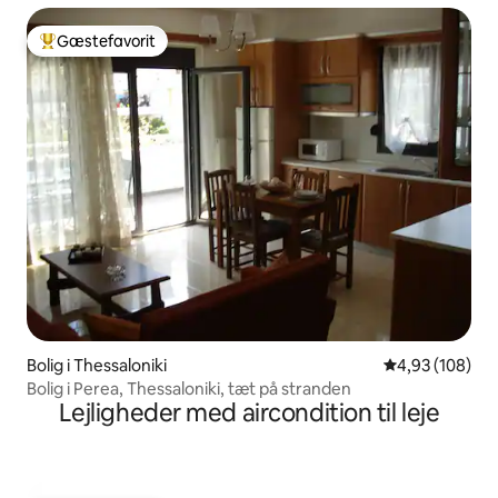
Gæstefavorit
Bedste gæstefavorit
Bolig i Thessaloniki
4,93 ud af 5 i
4,93 (108)
Bolig i Perea, Thessaloniki, tæt på stranden
Lejligheder med aircondition til leje