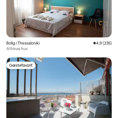
Bolig i Thessaloniki
4,9 ud af 5 i
4,9 (235)
Athinas hus
Gæstefavorit
Gæstefavorit