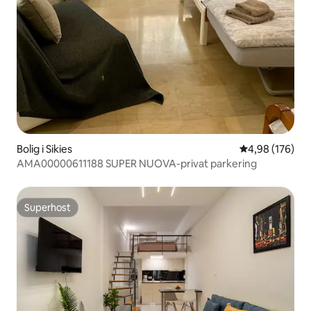
Bolig i Sikies
4,98 ud af 5 i
4,98 (176)
AMA00000611188 SUPER NUOVA-privat parkering
Superhost
Superhost