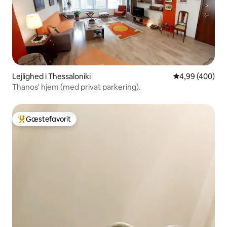
Lejlighed i Thessaloniki
4,99 ud af 5 i
4,99 (400)
Thanos' hjem (med privat parkering).
Gæstefavorit
Bedste gæstefavorit