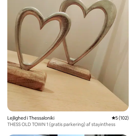
Lejlighed i Thessaloniki
5 ud af 5 i
5 (102)
THESS OLD TOWN 1 (gratis parkering) af stayinthess