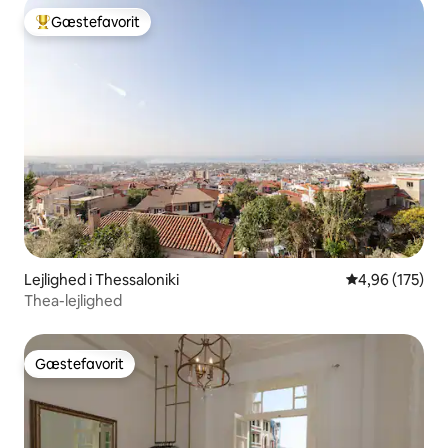
Gæstefavorit
Bedste gæstefavorit
Lejlighed i Thessaloniki
4,96 ud af 5 i
4,96 (175)
Thea-lejlighed
Gæstefavorit
Gæstefavorit