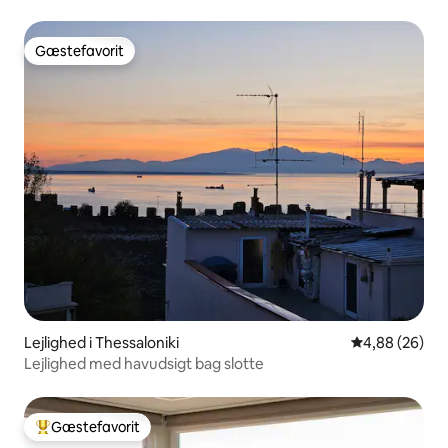
Gæstefavorit
Gæstefavorit
Lejlighed i Thessaloniki
4,88 ud af 5 
4,88 (26)
Lejlighed med havudsigt bag slotte
Gæstefavorit
Bedste gæstefavorit