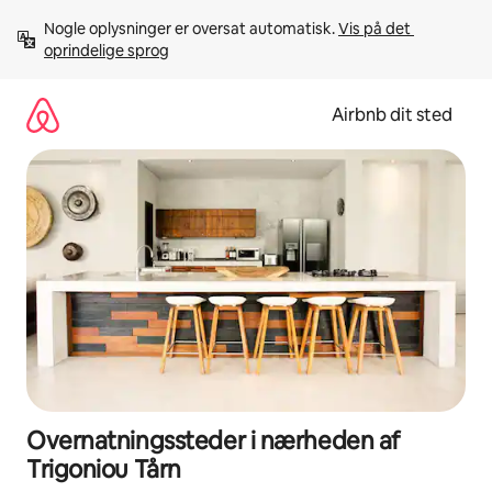
Gå
Nogle oplysninger er oversat automatisk. 
Vis på det 
videre
oprindelige sprog
til
indhold
Airbnb dit sted
Overnatningssteder i nærheden af
Trigoniou Tårn