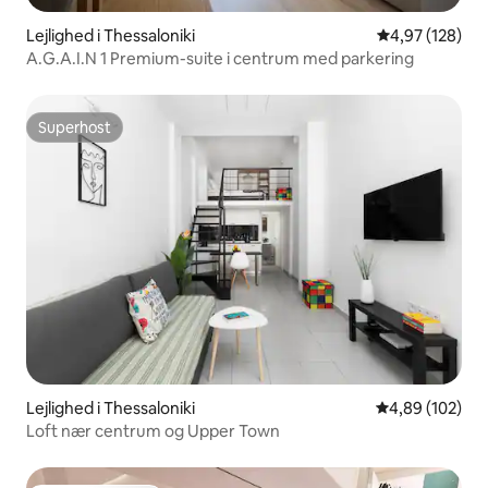
Lejlighed i Thessaloniki
4,97 ud af 5 i
4,97 (128)
A.G.A.I.N 1 Premium-suite i centrum med parkering
Superhost
Superhost
Lejlighed i Thessaloniki
4,89 ud af 5 i
4,89 (102)
Loft nær centrum og Upper Town