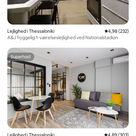
Lejlighed i Thessaloniki
4,98 ud af 5 i
4,98 (232)
A&J hyggelig 1-værelseslejlighed ved Nationalstadion
Superhost
Superhost
Lejlighed i Thessaloniki
4,89 ud af 5 i
4,89 (303)