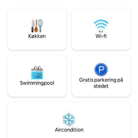
har du mange muli
Strygejern/strygebræt -
såsom restaurante
Mørklægningsgardiner og persienner -
supermarkeder og
Selvom det er beliggende i hjertet af
Fantastisk vandres
byen, er stedet tilstrækkeligt lydisoleret
lige i nærheden. 1,
fra eksterne lyde - Perfekt til par, enlige
rejsende, venner og familier
Køkken
Wi-fi
Gratis parkering på
Swimmingpool
stedet
Aircondition