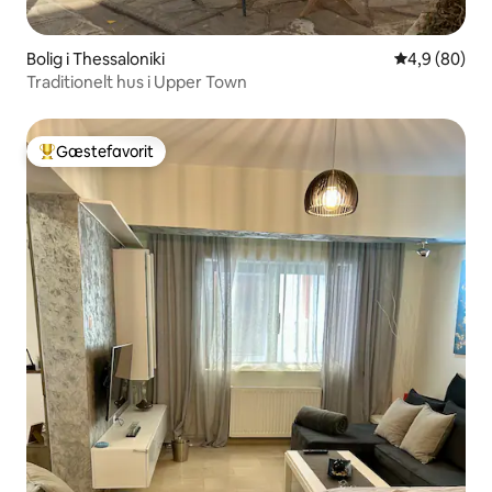
Bolig i Thessaloniki
4,9 ud af 5 
4,9 (80)
Traditionelt hus i Upper Town
Gæstefavorit
Bedste gæstefavorit