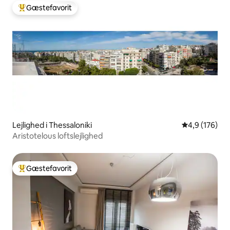
Gæstefavorit
Bedste gæstefavorit
Lejlighed i Thessaloniki
4,9 ud af 5 i
4,9 (176)
Aristotelous loftslejlighed
Gæstefavorit
Bedste gæstefavorit