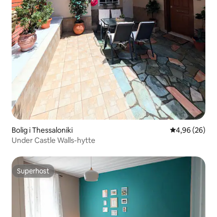
Bolig i Thessaloniki
4,96 ud af 5 
4,96 (26)
Under Castle Walls-hytte
Superhost
Superhost