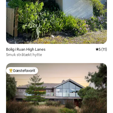
Bolig i Ruan High Lanes
5 ud af 5
5 (11)
Smuk stråtækt hytte
Gæstefavorit
Bedste gæstefavorit