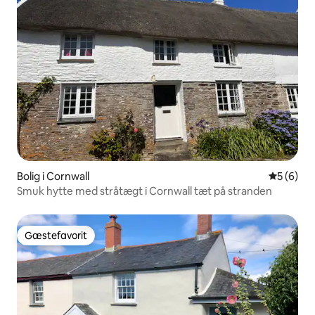
Bolig i Cornwall
5 ud af 5
5 (6)
Smuk hytte med stråtægt i Cornwall tæt på stranden
Gæstefavorit
Gæstefavorit