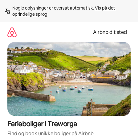
Gå
Nogle oplysninger er oversat automatisk. 
Vis på det 
videre
oprindelige sprog
til
indhold
Airbnb dit sted
Ferieboliger i Treworga
Find og book unikke boliger på Airbnb