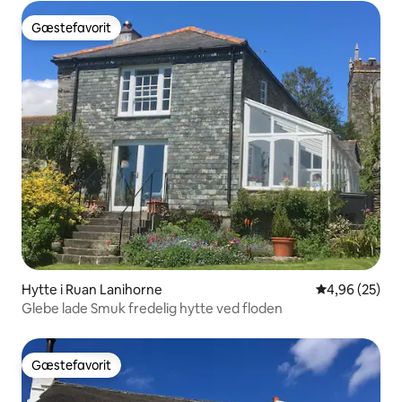
Gæstefavorit
Gæstefavorit
Hytte i Ruan Lanihorne
4,96 ud af 5 
4,96 (25)
Glebe lade Smuk fredelig hytte ved floden
Gæstefavorit
Gæstefavorit