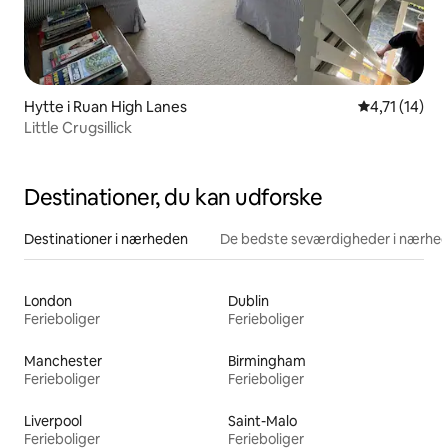
Hytte i Ruan High Lanes
4,71 ud af 5
4,71 (14)
Little Crugsillick
Destinationer, du kan udforske
Destinationer i nærheden
De bedste seværdigheder i nærhe
London
Dublin
Ferieboliger
Ferieboliger
Manchester
Birmingham
Ferieboliger
Ferieboliger
Liverpool
Saint-Malo
Ferieboliger
Ferieboliger