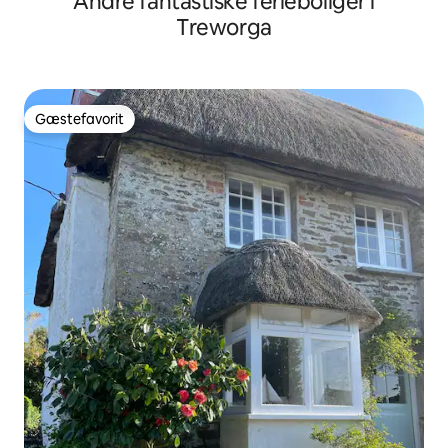
Andre fantastiske ferieboliger i
Treworga
Gæstefavorit
Gæstefavorit