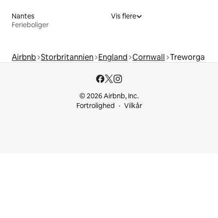
Nantes
Vis flere
Ferieboliger
Airbnb
Storbritannien
England
Cornwall
Treworga
© 2026 Airbnb, Inc.
Fortrolighed
Vilkår