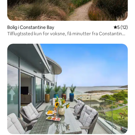
Bolig i Constantine Bay
5 ud af 5 
5 (12)
Tilflugtssted kun for voksne, få minutter fra Constantine
Bay