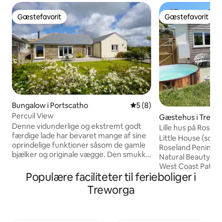
Gæstefavorit
Gæstefavorit
Gæstefavorit
Gæstefavorit
Bungalow i Portscatho
5 ud af 5 i gennemsnitlig 
5 (8)
Percuil View
Gæstehus i Trego
Denne vidunderlige og ekstremt godt
Lille hus på Rosela
færdige lade har bevaret mange af sine
Little House (sovep
oprindelige funktioner såsom de gamle
Roseland Peninsul
bjælker og originale vægge. Den smukke
Natural Beauty. I
præsenterede bolig ligger på et plan
West Coast Path o
med en stor stue i åben planløsning med
Populære faciliteter til ferieboliger i
strande Portholla
fuldt udstyret køkken og brændeovn til
Soveværelse/stue
Treworga
den anden. Et stort soveværelse med
sovesofa), bruseba
dobbeltseng har en fantastisk udsigt
med egen indhegne
over landet, og der er et andet
(Indkørsel deles 
soveværelse med to enkeltsenge og