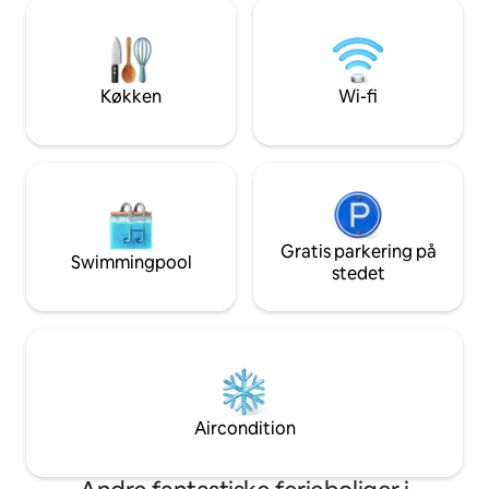
Hurtigt bredbånd
familiebadeværelse med separat
(Netflix, Prime osv
brusebad. En have foran tilbyder de
spabad, begge opl
perfekte omgivelser, hvor du kan sidde
venligst på forhån
og slappe af
første nat, 5 £ hv
Køkken
Wi-fi
Gratis parkering på
Swimmingpool
stedet
Aircondition