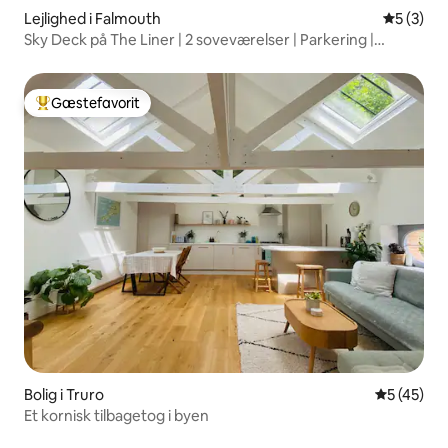
Lejlighed i Falmouth
5 ud af 5
5 (3)
Sky Deck på The Liner | 2 soveværelser | Parkering |
Havudsigt
Gæstefavorit
Bedste gæstefavorit
Bolig i Truro
5 ud af 5 
5 (45)
Et kornisk tilbagetog i byen