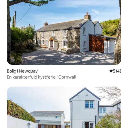
Bolig i Newquay
5 ud af 5
5 (4)
En karakterfuld kystferie i Cornwall