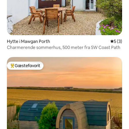
Hytte i Mawgan Porth
5 ud af 5
5 (3)
Charmerende sommerhus, 500 meter fra SW Coast Path
Gæstefavorit
Bedste gæstefavorit