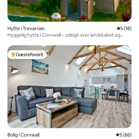
Hytte i Trevarrian
5 ud af 5 
5 (18)
Hyggelig hytte i Cornwall – udsigt over landskabet og
havet
Gæstefavorit
Bedste gæstefavorit
Bolig i Cornwall
5 ud af 5 
5 (86)