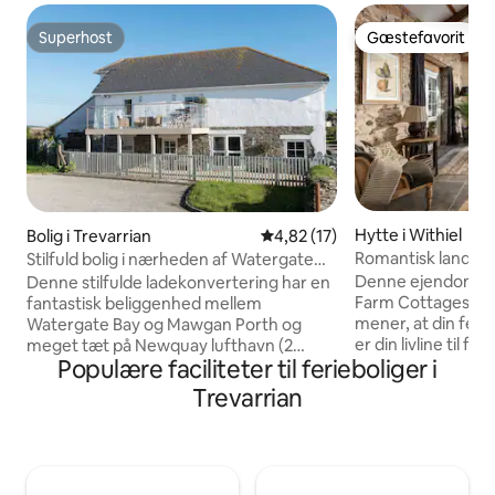
Superhost
Gæstefavorit
Superhost
Gæstefavorit
Hytte i Withiel
Bolig i Trevarrian
4,82 ud af 5 i gennemsnitlig 
4,82 (17)
Romantisk landeje
Stilfuld bolig i nærheden af Watergate
Sauna
Bay og Mawgan Porth
Denne ejendom er
Denne stilfulde ladekonvertering har en
Farm Cottages-kol
fantastisk beliggenhed mellem
mener, at din feri
Watergate Bay og Mawgan Porth og
er din livline til f
meget tæt på Newquay lufthavn (2
Populære faciliteter til ferieboliger i
genoprette forbin
minutters kørsel). Et minuts gang til den
chance for at slap
lokale pub, The Traveller's Rest. Mawgan
Trevarrian
slukke og faktisk 
Porth ligger kun to minutters kørsel væk
noget ud over det
med sin smukke og hundevenlige
ultimative rustikk
strand, en anden dejlig pub og andre
håndlavet luksus 
gode spisesteder og butikker.
Dette skjulte fris
Watergate Bay ligger kun 5 minutters