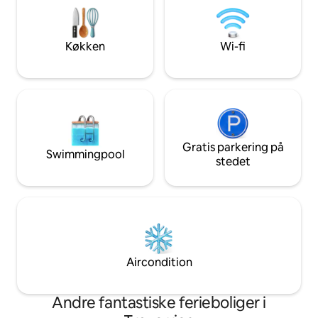
og massør til rådigh
kørsel væk. Med udsigt over landskabet
der leder efter e
og nogle havglimt fra ejendommen er
forkælelse.
det et perfekt sted at tage
Køkken
Wi-fi
udgangspunkt i at udforske.
Gratis parkering på
Swimmingpool
stedet
Aircondition
Andre fantastiske ferieboliger i