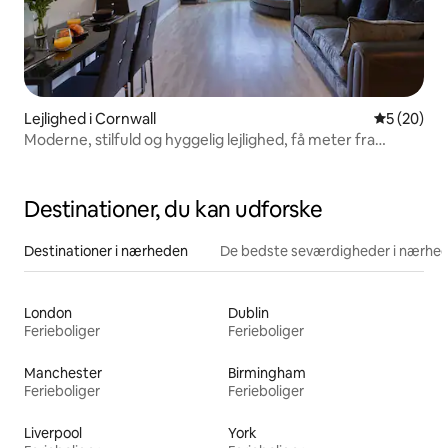
Lejlighed i Cornwall
5 ud af 5 
5 (20)
Moderne, stilfuld og hyggelig lejlighed, få meter fra
stranden
Destinationer, du kan udforske
Destinationer i nærheden
De bedste seværdigheder i nærhe
London
Dublin
Ferieboliger
Ferieboliger
Manchester
Birmingham
Ferieboliger
Ferieboliger
Liverpool
York