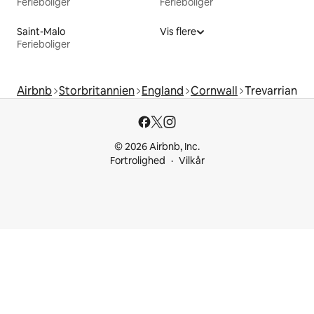
Ferieboliger
Ferieboliger
Saint-Malo
Vis flere
Ferieboliger
Airbnb
Storbritannien
England
Cornwall
Trevarrian
© 2026 Airbnb, Inc.
Fortrolighed
Vilkår