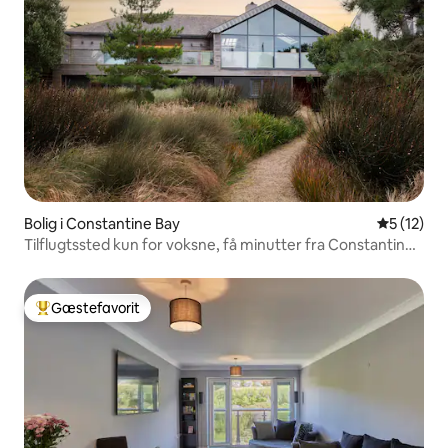
Bolig i Constantine Bay
5 ud af 5 
5 (12)
Tilflugtssted kun for voksne, få minutter fra Constantine
Bay
Gæstefavorit
Bedste gæstefavorit