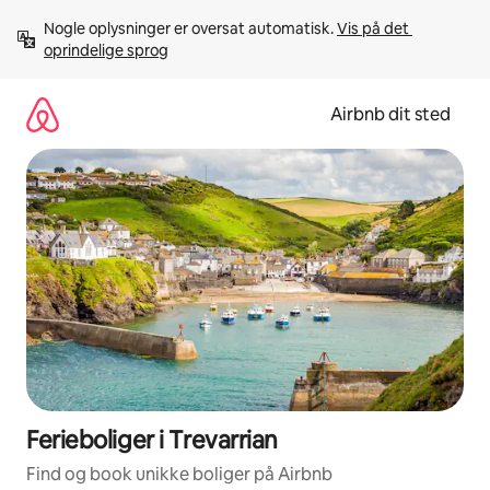
Gå
Nogle oplysninger er oversat automatisk. 
Vis på det 
videre
oprindelige sprog
til
indhold
Airbnb dit sted
Ferieboliger i Trevarrian
Find og book unikke boliger på Airbnb