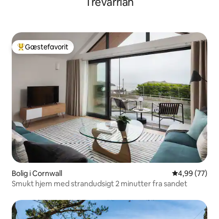
Trevarrian
Gæstefavorit
Bedste gæstefavorit
Bolig i Cornwall
4,99 ud af 5 
4,99 (77)
Smukt hjem med strandudsigt 2 minutter fra sandet