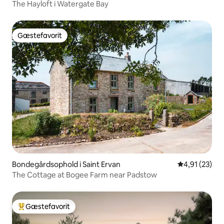
The Hayloft i Watergate Bay
Gæstefavorit
Gæstefavorit
Bondegårdsophold i Saint Ervan
4,91 ud af 5 
4,91 (23)
The Cottage at Bogee Farm near Padstow
Gæstefavorit
Bedste gæstefavorit