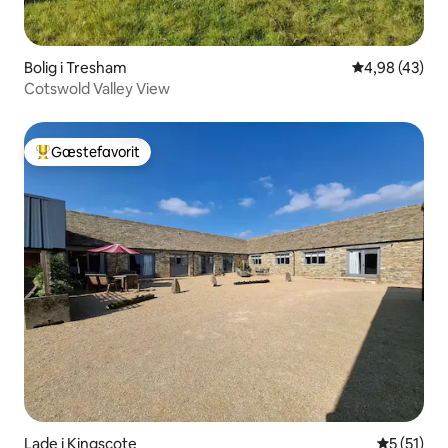
Bolig i Tresham
4,98 ud af 5 
4,98 (43)
Cotswold Valley View
Gæstefavorit
Bedste gæstefavorit
Lade i Kingscote
5 ud af 5 
5 (51)