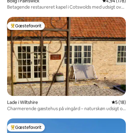
Bolig i Painswick
4,94 ud af 5 i
4,94 (178)
Betagende restaureret kapel i Cotswolds med udsigt over
dalen
Gæstefavorit
Bedste gæstefavorit
Lade i Wiltshire
5 ud af 5 
5 (18)
Charmerende gæstehus på vingård – naturskøn udsigt og
vin
Gæstefavorit
Bedste gæstefavorit