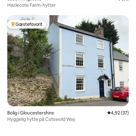
Hazlecote Farm-hytter
Gæstefavorit
Bedste gæstefavorit
Bolig i Gloucestershire
4,92 ud af 5 
4,92 (37)
Hyggelig hytte på Cotswold Way