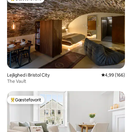
Bedste gæstefavorit
Lejlighed i Bristol City
4,99 ud af 5 i
4,99 (166)
The Vault
Gæstefavorit
Bedste gæstefavorit