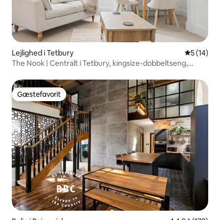
Lejlighed i Tetbury
5 ud af 5 
5 (14)
The Nook | Centralt i Tetbury, kingsize-dobbeltseng,
kaffebar
Gæstefavorit
Gæstefavorit