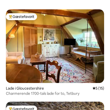
Gæstefavorit
Bedste gæstefavorit
Lade i Gloucestershire
5 ud af 5 
5 (15)
Charmerende 1700-tals lade for to, Tetbury
Gæstefavorit