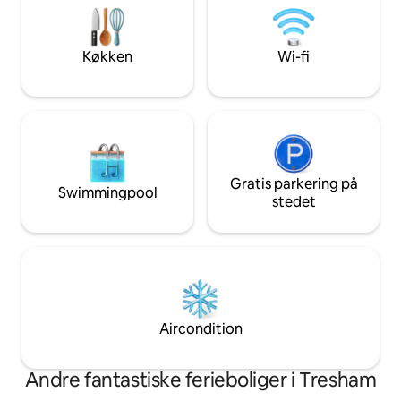
ekstra komfort i tankerne. I nærheden
på stedet, og den 
af Thornbury, Bristol, hvor du finder
er vores nærmeste
masser af butikker og restauranter.
kørsel)
Køkken
Wi-fi
Gratis parkering på
Swimmingpool
stedet
Aircondition
Andre fantastiske ferieboliger i Tresham