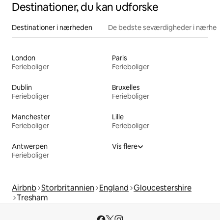
Destinationer, du kan udforske
Destinationer i nærheden
De bedste seværdigheder i nærhe
London
Paris
Ferieboliger
Ferieboliger
Dublin
Bruxelles
Ferieboliger
Ferieboliger
Manchester
Lille
Ferieboliger
Ferieboliger
Antwerpen
Vis flere
Ferieboliger
Airbnb
Storbritannien
England
Gloucestershire
Tresham