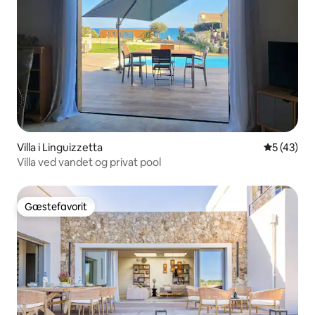
Villa i Linguizzetta
5 ud af 5 
5 (43)
Villa ved vandet og privat pool
Gæstefavorit
Gæstefavorit