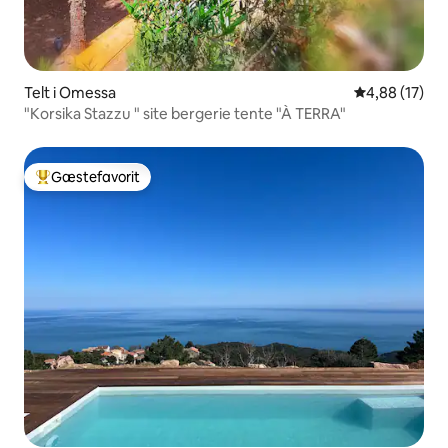
Telt i Omessa
4,88 ud af 5 
4,88 (17)
"Korsika Stazzu " site bergerie tente "À TERRA"
Gæstefavorit
Bedste gæstefavorit