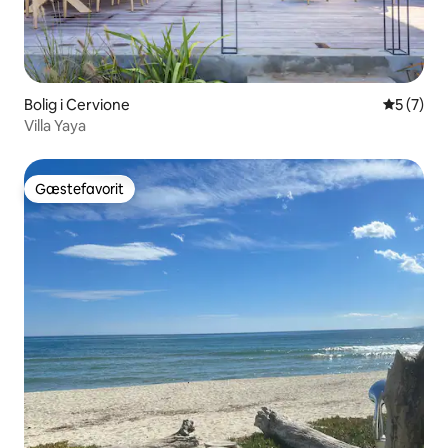
Bolig i Cervione
5 ud af 5
5 (7)
Villa Yaya
Gæstefavorit
Gæstefavorit