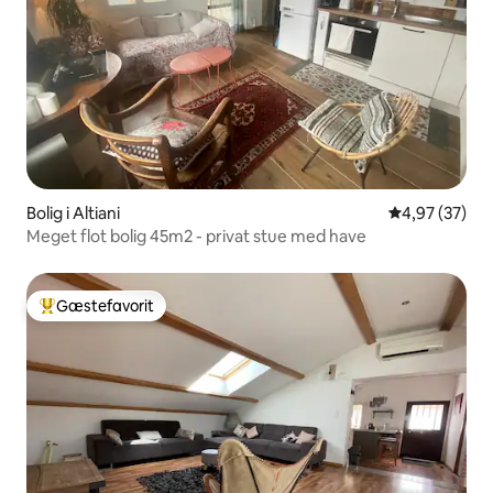
Bolig i Altiani
4,97 ud af 5 
4,97 (37)
Meget flot bolig 45m2 - privat stue med have
Gæstefavorit
Bedste gæstefavorit