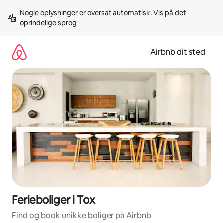
Gå
Nogle oplysninger er oversat automatisk. 
Vis på det 
videre
oprindelige sprog
til
indhold
Airbnb dit sted
Ferieboliger i Tox
Find og book unikke boliger på Airbnb