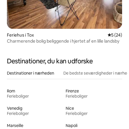
Feriehus i Tox
5 ud af 5 
5 (24)
Charmerende bolig beliggende i hjertet af en lille landsby
Destinationer, du kan udforske
Destinationer i nærheden
De bedste seværdigheder i nærhe
Rom
Firenze
Ferieboliger
Ferieboliger
Venedig
Nice
Ferieboliger
Ferieboliger
Marseille
Napoli