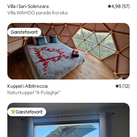
Villa i Sari-Solenzara
4,98 ud af 5 
4,98 (57)
Villa WAHOO paradis Korsika
Gæstefavorit
Gæstefavorit
Kuppel i Albitreccia
5 ud af 5 
5 (12)
Naturkuppel "A Pulaghje"
Gæstefavorit
Bedste gæstefavorit