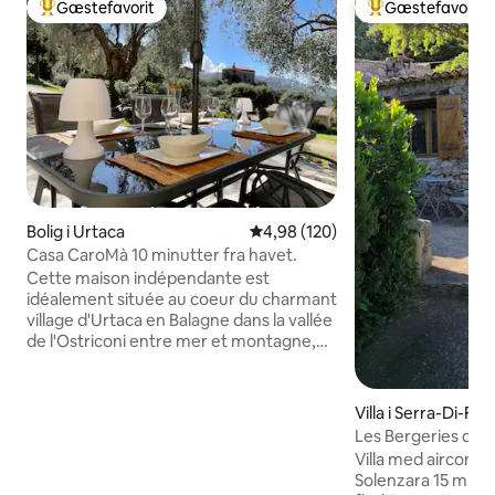
Gæstefavorit
Gæstefavorit
Bedste gæstefavorit
Bedste gæstefavo
Bolig i Urtaca
4,98 ud af 5 i gennemsnitlig be
4,98 (120)
Casa CaroMà 10 minutter fra havet.
Cette maison indépendante est
idéalement située au coeur du charmant
village d'Urtaca en Balagne dans la vallée
de l'Ostriconi entre mer et montagne,
sur un terrain privé aux pieds d'oliviers
centenaires. La propriété bénéficie du
calme et de la tranquillité du village.
Villa i Serra-Di-Fi
Cette location séduira donc les adeptes
Les Bergeries de P
d'activités de pleine nature, les
fra havet
Villa med aircondi
randonneurs et tous ceux qui auront à
Solenzara 15 minut
coeur de découvrir la Corse