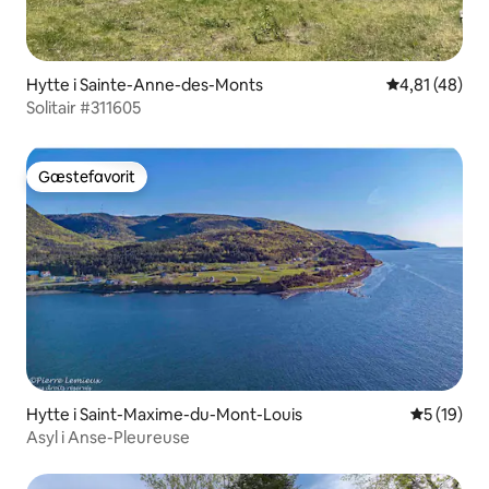
Hytte i Sainte-Anne-des-Monts
4,81 ud af 5 
4,81 (48)
Solitair #311605
Gæstefavorit
Gæstefavorit
Hytte i Saint-Maxime-du-Mont-Louis
5 ud af 5 
5 (19)
Asyl i Anse-Pleureuse