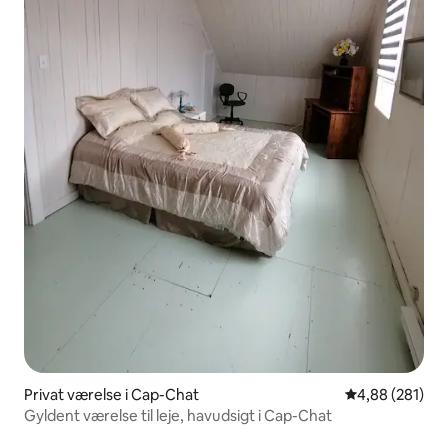
Privat værelse i Cap-Chat
4,88 ud af 5 i
4,88 (281)
Gyldent værelse til leje, havudsigt i Cap-Chat