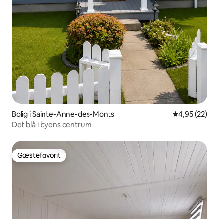
Bolig i Sainte-Anne-des-Monts
4,95 ud af 5 
4,95 (22)
Det blå i byens centrum
Gæstefavorit
Gæstefavorit