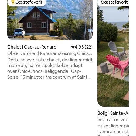
Gæstefavorit
Gæstefavorit
Bedste gæstefavorit
Gæstefavorit
Chalet i Cap-au-Renard
4,95 ud af 5 i gennemsnitlig b
4,95 (22)
Observatoriet | Panoramavisning Chics-
Chocs
Dette schweiziske chalet, der ligger midt
i naturen, har en spektakulær udsigt
over Chic-Chocs. Beliggende i Cap-
Seize, 15 minutter fra centrum af Sainte-
Anne-des-Monts og 10 minutter fra Gîte
du Mont-Albert, ideel til
friluftsentusiaster! Direkte adgang til
offentlige områder og flere stier fra
gården, så du kan dyrke mountainbiking,
skidoo, vandreture, snesko, skiløb, jagt.
Bolig i Sainte-An
Sommer som vinter er det det perfekte
nts
Inspiration ved ha
sted at slappe af, trække vejret og
Huset ligger på t
udforske Chic-Chocs og Gaspésie.
panoramaudsigt og