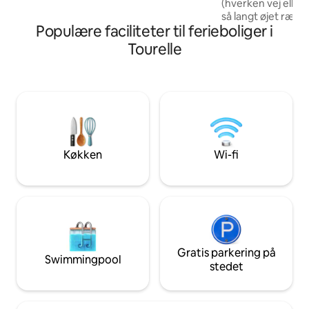
(hverken vej eller 
så langt øjet rækk
Populære faciliteter til ferieboliger i
Velkommen til elsk
bjerge. Uanset om 
Tourelle
snowboarder, vand
osv... Om sommer
vil du blive betag
miljøets skønhed! Beliggende 32
minutter fra Parc 
servicecenter, hvo
kilometer stier for
Køkken
Wi-fi
Gratis parkering på
Swimmingpool
stedet