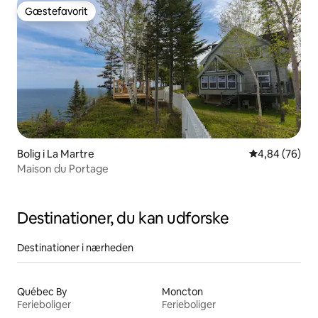
Gæstefavorit
Gæstefavorit
Bolig i La Martre
4,84 ud af 5 
4,84 (76)
Maison du Portage
Destinationer, du kan udforske
Destinationer i nærheden
Québec By
Moncton
Ferieboliger
Ferieboliger