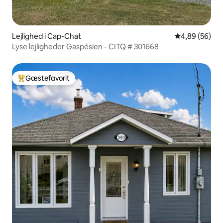
Lejlighed i Cap-Chat
4,89 ud af 5 
4,89 (56)
Lyse lejligheder Gaspésien - CITQ # 301668
Gæstefavorit
Bedste gæstefavorit