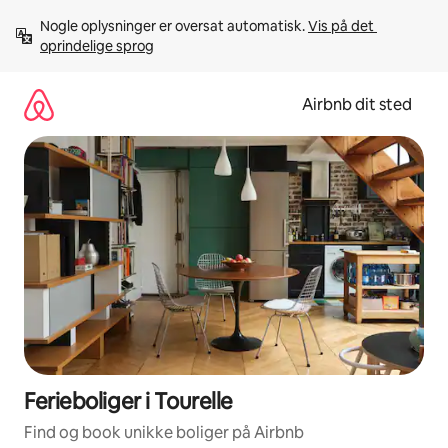
Gå
Nogle oplysninger er oversat automatisk. 
Vis på det 
videre
oprindelige sprog
til
indhold
Airbnb dit sted
Ferieboliger i Tourelle
Find og book unikke boliger på Airbnb