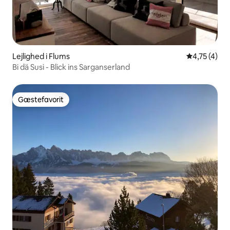
Lejlighed i Flums
4,75 ud af 5
4,75 (4)
Bi dä Susi - Blick ins Sarganserland
Gæstefavorit
Gæstefavorit