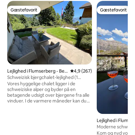
Gæstefavorit
Gæstefavorit
Gæstefavorit
Gæstefavorit
Lejlighed i Flumserberg - Ber
4,9 ud af 5 i gennemsnitlig be
4,9 (267)
gheim
Schweizisk bjergchalet-lejlighed (1
soveværelse + sovesofa)
Vores hyggelige chalet ligger i de
schweiziske alper og byder på en
betagende udsigt over bjergene fra alle
vinduer. I de varmere måneder kan du
slappe af i en privat, solbeskinnet have
og på terrassen – perfekt til at slappe af
eller nyde en grillfest. Uanset om du er
Lejlighed i Flums
ude efter eventyr eller afslapning, har
Moderne schweizi
denne beliggenhed det hele: Den
Kom og nyd vores 