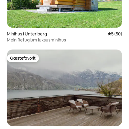
Minihus i Unteriberg
5 ud af 5 
5 (50)
Mein Refugium luksusminihus
Gæstefavorit
Gæstefavorit