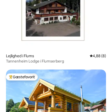
Lejlighed i Flums
4,88 ud af 5
4,88 (8)
Tannenheim Lodge i Flumserberg
Gæstefavorit
Bedste gæstefavorit