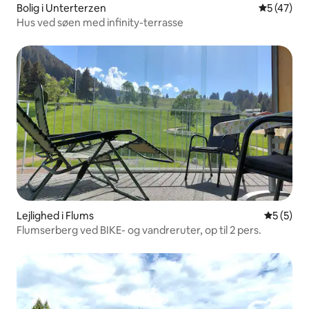
Bolig i Unterterzen
5 ud af 5 
5 (47)
Hus ved søen med infinity-terrasse
Lejlighed i Flums
5 ud af 5
5 (5)
Flumserberg ved BIKE- og vandreruter, op til 2 pers.