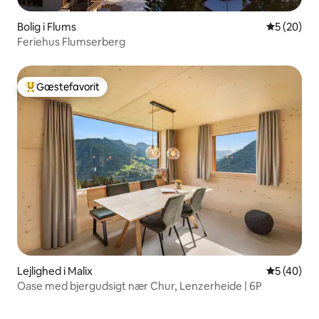
Bolig i Flums
5 ud af 5 
5 (20)
Feriehus Flumserberg
Gæstefavorit
Bedste gæstefavorit
Lejlighed i Malix
5 ud af 5 
5 (40)
Oase med bjergudsigt nær Chur, Lenzerheide | 6P