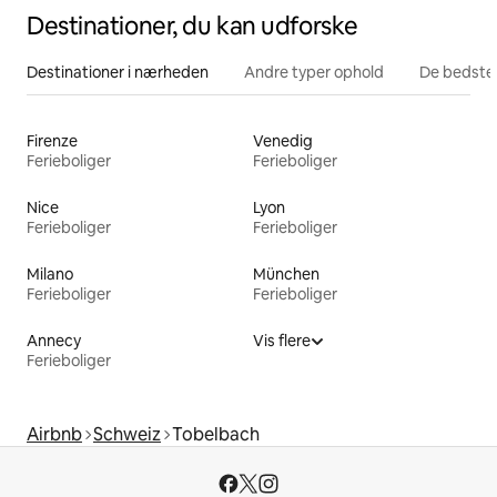
Destinationer, du kan udforske
Destinationer i nærheden
Andre typer ophold
De bedste
Firenze
Venedig
Ferieboliger
Ferieboliger
Nice
Lyon
Ferieboliger
Ferieboliger
Milano
München
Ferieboliger
Ferieboliger
Annecy
Vis flere
Ferieboliger
Airbnb
Schweiz
Tobelbach