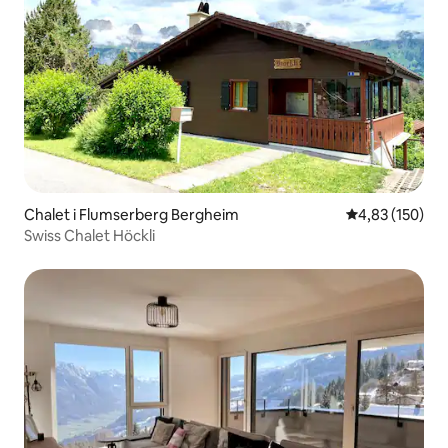
Chalet i Flumserberg Bergheim
4,83 ud af 5 i
4,83 (150)
Swiss Chalet Höckli