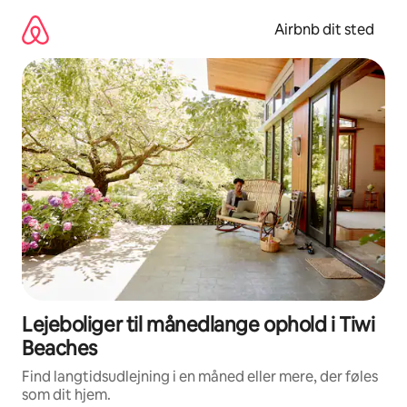
Gå
videre
Airbnb dit sted
til
indhold
Lejeboliger til månedlange ophold i Tiwi
Beaches
Find langtidsudlejning i en måned eller mere, der føles
som dit hjem.