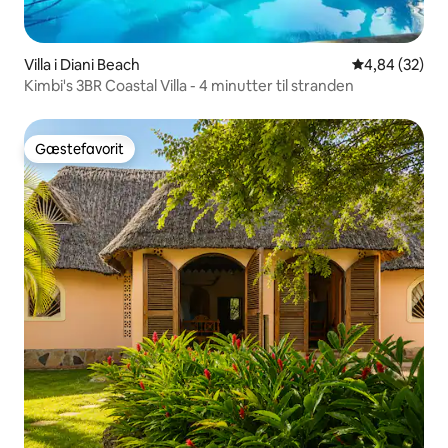
Villa i Diani Beach
4,84 ud af 5 
4,84 (32)
Kimbi's 3BR Coastal Villa - 4 minutter til stranden
Gæstefavorit
Gæstefavorit