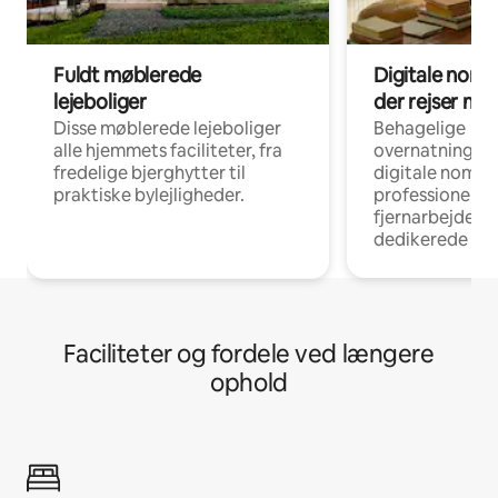
Fuldt møblerede
Digitale noma
lejeboliger
der rejser me
Disse møblerede lejeboliger
Behagelige
alle hjemmets faciliteter, fra
overnatningsmu
fredelige bjerghytter til
digitale nomad
praktiske bylejligheder.
professionelle
fjernarbejde, m
dedikerede ar
Faciliteter og fordele ved længere
ophold