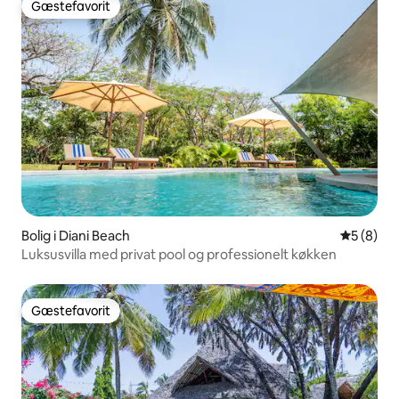
Gæstefavorit
Gæstefavorit
Bolig i Diani Beach
5 ud af 5
5 (8)
Luksusvilla med privat pool og professionelt køkken
Gæstefavorit
Gæstefavorit