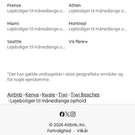
Firenze
Athen
Lejeboliger til månedlange ophold
Lejeboliger til månedlange ophold
Miami
Montreal
Lejeboliger til månedlange ophold
Lejeboliger til månedlange ophold
Seattle
Vis flere
Lejeboliger til månedlange ophold
*Der kan gælde undtagelser i visse geografiske områder og
for nogle ejendomme.
Airbnb
Kenya
Kwale
Tiwi
Tiwi Beaches
Lejeboliger til månedlange ophold
© 2026 Airbnb, Inc.
Fortrolighed
Vilkår