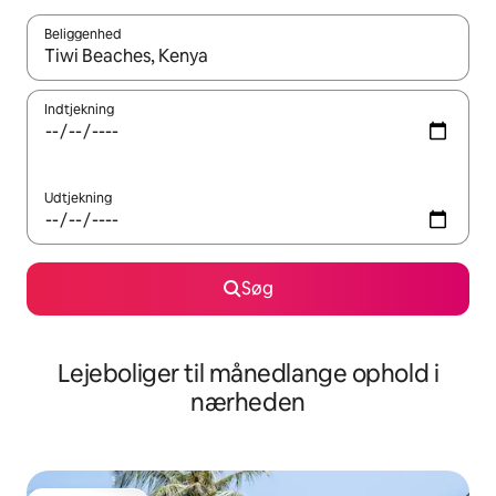
Beliggenhed
Når resultaterne er tilgængelige, skal du navigere med piletaste
Indtjekning
Udtjekning
Søg
Lejeboliger til månedlange ophold i
nærheden