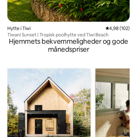
Hytte i Tiwi
4,98 ud af 5 i
4,98 (102)
Tiwani Sunset | Tropisk poolhytte ved Tiwi Beach
Hjemmets bekvemmeligheder og gode
månedspriser