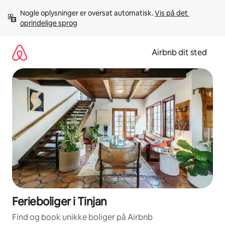
Gå
Nogle oplysninger er oversat automatisk. 
Vis på det 
videre
oprindelige sprog
til
indhold
Airbnb dit sted
Ferieboliger i Tinjan
Find og book unikke boliger på Airbnb