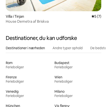
Villa i Tinjan
5 ud af 5
5 (7)
House Demetra af Briskva
Destinationer, du kan udforske
Destinationer i nærheden
Andre typer ophold
De bedste
Rom
Budapest
Ferieboliger
Ferieboliger
Firenze
Wien
Ferieboliger
Ferieboliger
Venedig
Milano
Ferieboliger
Ferieboliger
München
Vis flere