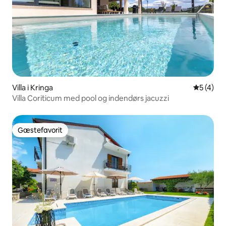
Villa i Kringa
5 ud af 5
5 (4)
Villa Coriticum med pool og indendørs jacuzzi
Gæstefavorit
Gæstefavorit