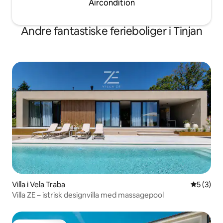
Aircondition
Andre fantastiske ferieboliger i Tinjan
Villa i Vela Traba
5 ud af 5
5 (3)
Villa ZE – istrisk designvilla med massagepool