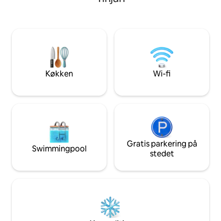
perfekt til afslap
er det lørdag, og for ophold på mere end
haven, eller tilbere
syv nætter bedes du sende en
Den moderne stue 
forespørgsel. Andre måneder,
fortsætter til en 
indtjekningsdag eller min. ophold er
et moderne, fuldt
fleksibelt, og vi foreslår, at du sender en
vinkøleskab og ism
forespørgsel for at bekræfte ledighed.
opdateret med Wi-
TV med stor skærm
Køkken
Wi-fi
Gratis parkering på
Swimmingpool
stedet