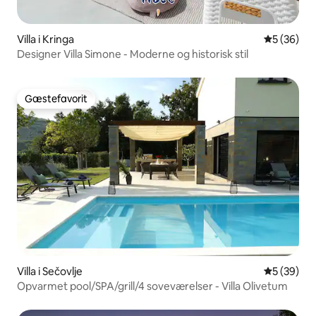
Villa i Kringa
5 ud af 5 
5 (36)
Designer Villa Simone - Moderne og historisk stil
Gæstefavorit
Gæstefavorit
Villa i Sečovlje
5 ud af 5 
5 (39)
Opvarmet pool/SPA/grill/4 soveværelser - Villa Olivetum