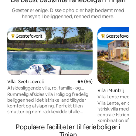
Gæster er enige: Disse ophold er højt bedømt med
hensyn til beliggenhed, renhed med mere.
Gæstefavorit
Gæstefavorit
Bedste gæstefavorit
Bedste gæstefavo
Villa i Sveti Lovreč
5 ud af 5 i gennemsnitlig b
5 (66)
Afsidesliggende villa, ro, familie- og
Villa i Muntrilj
kæledyrsvenlig
Rummelig afsides villa i rolig og fredelig
Villa Lente med pri
beliggenhed i det istriske land tilbyder
Istrien
Villa Lente, en c
komfort og afslapning. Perfekt til en
istrisk villa med pr
smuttur og nem rækkevidde til alle
centrale Istrien, 
interessepunkter. I et meget roligt
kombination af m
område giver villaen privatliv, fredeligt
Populære faciliteter til ferieboliger i
traditionel istrisk 
og sikkert komfort sted i beroligende
behagelige ferie. 
Tinjan
grønne områder. I perioden juni-august