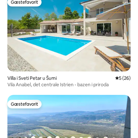
Gæstefavorit
Gæstefavorit
Villa i Sveti Petar u Šumi
5 ud af 5 
5 (26)
Vila Anabel, det centrale Istrien - bazen i priroda
Gæstefavorit
Gæstefavorit