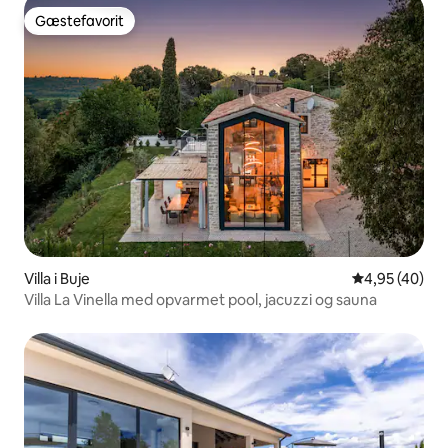
Gæstefavorit
Gæstefavorit
Villa i Buje
4,95 ud af 5 
4,95 (40)
Villa La Vinella med opvarmet pool, jacuzzi og sauna