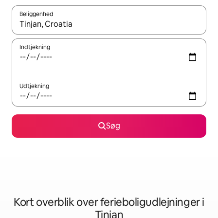
Beliggenhed
Når resultaterne er tilgængelige, skal du navigere med piletaste
Indtjekning
Udtjekning
Søg
Kort overblik over ferieboligudlejninger i
Tinjan