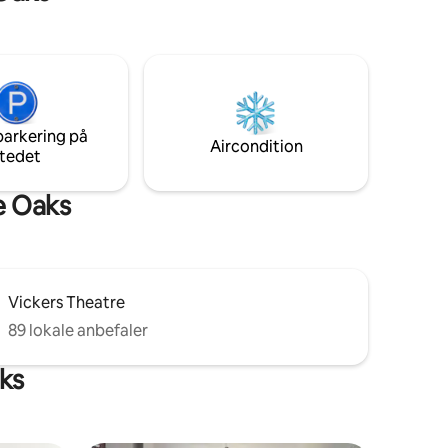
parkering på
Aircondition
tedet
e Oaks
Vickers Theatre
89 lokale anbefaler
aks