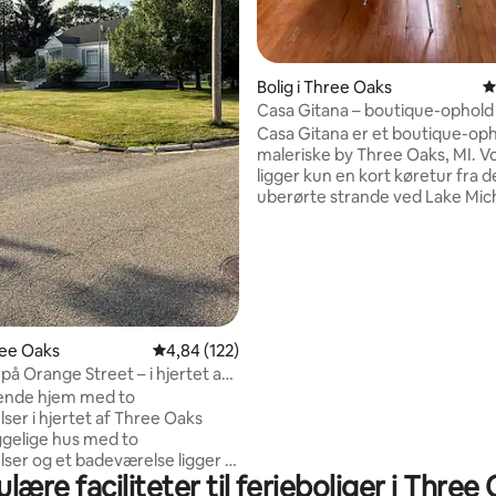
Bolig i Three Oaks
4
Casa Gitana – boutique-ophold 
Oaks
Casa Gitana er et boutique-oph
maleriske by Three Oaks, MI. V
ligger kun en kort køretur fra d
uberørte strande ved Lake Mich
gåafstand fra centrum, og det 
en eklektisk og moderne følelse
perfekt til en afslappende feri
helst på året. Vi administrerer 
personligt tilsyn med boligen fø
ophold og sætter en ære i at l
omtanke og hensigt i hver ene
ree Oaks
4,84 ud af 5 i gennemsnitlig bedømmelse, 12
4,84 (122)
detalje. Vi vil gerne have, at v
på Orange Street – i hjertet af
føler sig hjemme, og vigtigst af 
ks
nde hjem med to
et behageligt og afslappende op
ser i hjertet af Three Oaks
gelige hus med to
ser og et badeværelse ligger i
lære faciliteter til ferieboliger i Three
f Three Oaks og har en stor have