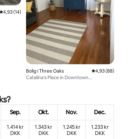
4,93 ud af 5 i gennemsnitlig bedømmelse, 14 omtaler
4,93 (14)
Bolig i Three Oaks
4,93 ud af 5 i gennem
4,93 (88)
Catalina's Place in Downtown
T.O.~4BR/1.5BA
0 omtaler
ks?
Sep.
Okt.
Nov.
Dec.
1.414 kr
1.343 kr
1.245 kr
1.233 kr
DKK
DKK
DKK
DKK