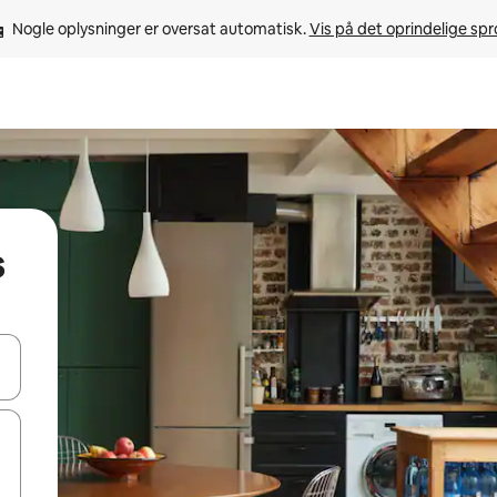
Nogle oplysninger er oversat automatisk. 
Vis på det oprindelige sp
s
 med piletasterne op og ned eller se mere ved at trykke eller stryge.