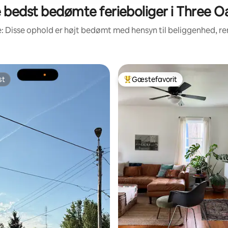
 bedst bedømte ferieboliger i Three O
: Disse ophold er højt bedømt med hensyn til beliggenhed, 
st
Gæstefavorit
st
Bedste gæstefavorit
nitlig bedømmelse, 150 omtaler