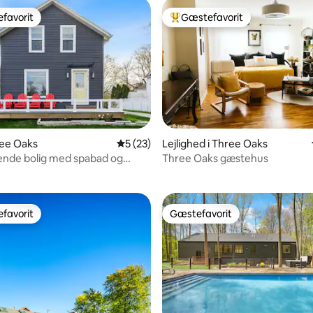
favorit
Gæstefavorit
gæstefavorit
Bedste gæstefavorit
ree Oaks
5 ud af 5 i gennemsnitlig bedømmelse, 2
5 (23)
Lejlighed i Three Oaks
nitlig bedømmelse, 96 omtaler
nde bolig med spabad og
Three Oaks gæstehus
til byen!
favorit
Gæstefavorit
gæstefavorit
Gæstefavorit