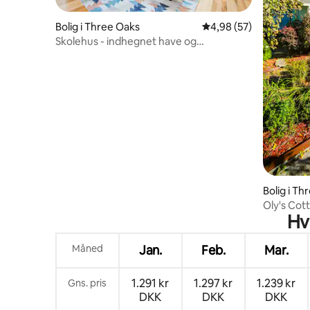
Bolig i Three Oaks
4,98 ud af 5 i gennem
4,98 (57)
Skolehus - indhegnet have og
kæledyrsvenlig, spilrum
Bolig i Th
Oly's Cot
Hv
og Acorn!
Måned
Jan.
Feb.
Mar.
1.291 kr
1.297 kr
1.239 kr
Gns. pris
DKK
DKK
DKK