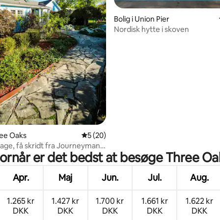
snitlig bedømmelse, 57 omtaler
Bolig i Union Pier
Nordisk hytte i skoven
ree Oaks
5 ud af 5 i gennemsnitlig bedømmelse, 2
5 (20)
tage, få skridt fra Journeyman
ornår er det bedst at besøge Three Oa
Apr.
Maj
Jun.
Jul.
Aug.
1.265 kr
1.427 kr
1.700 kr
1.661 kr
1.622 kr
DKK
DKK
DKK
DKK
DKK