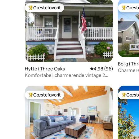
Gæstefavorit
Gæste
Bedste gæstefavorit
Bedste 
Bolig i Th
Hytte i Three Oaks
4,98 ud af 5 i gennems
4,98 (96)
Charmere
Komfortabel, charmerende vintage 2
gåafstand 
soveværelser/1 badeværelse hytte
Gæstefavorit
Gæste
Bedste gæstefavorit
Bedste 