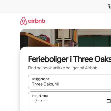
Gå
videre
til
indhold
Ferieboliger i Three Oak
Find og book unikke boliger på Airbnb
Beliggenhed
Når resultaterne er tilgængelige, skal du navigere
Indtjekning