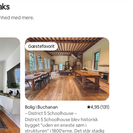
aks
renhed med mere.
Bolig i T
Gæstefavorit
Gæst
Gæstefavorit
Bedste 
Hundeven
Oaks. In
Kun en k
bymidte 
berømte J
de butik
Oaks har at tilbyde
køretur t
Warren D
Buffalo. Denne hyggelige bolig har
queensiz
Bolig i Buchanan
4,95 ud af 5 i gennem
4,95 (131)
køkken. Plus en kæmpe indhegnet
baggård,
– District 5 Schoolhouse –
med, og v
District 5 Schoolhouse blev historisk
slapper a
bygget "uden en eneste søm i
på det u
strukturen" i 1800'erne. Det står stadig