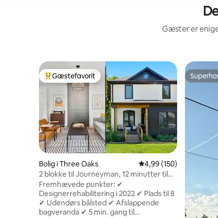
De
Gæster er enige
Gæstefavorit
Superho
Bedste gæstefavorit
Superho
Bolig i Three Oaks
4,99 ud af 5 i gennems
4,99 (150)
2 blokke til Journeyman, 12 minutter til
stranden, kingsize-dobbeltseng
Fremhævede punkter: ✔
Designerrehabilitering i 2022 ✔ Plads til 8
✔ Udendørs bålsted ✔ Afslappende
bagveranda ✔ 5 min. gang til