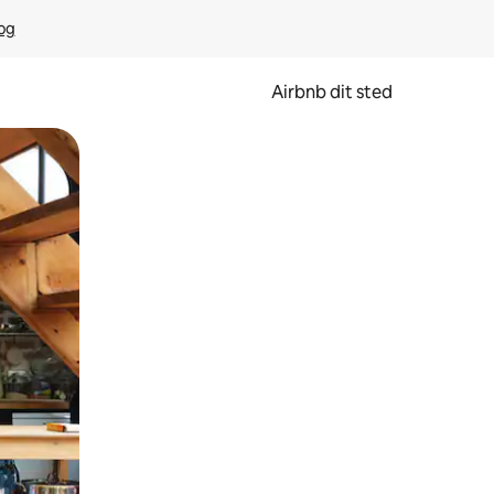
rog
Airbnb dit sted