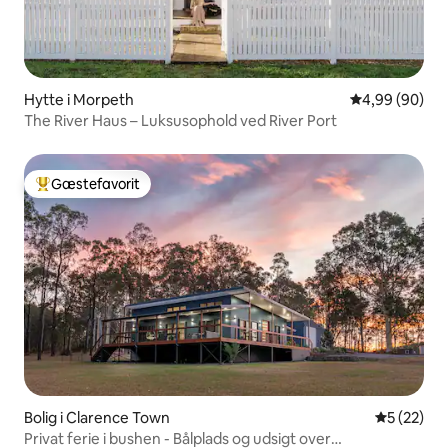
Hytte i Morpeth
4,99 ud af 5 
4,99 (90)
The River Haus – Luksusophold ved River Port
Gæstefavorit
Bedste gæstefavorit
Bolig i Clarence Town
5 ud af 5 
5 (22)
Privat ferie i bushen - Bålplads og udsigt over