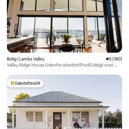
Bolig i Lambs Valley
5 ud af 5 i
5 (180)
Valley Ridge House Udenfor elnettet|Pool|Udsigt over
bjergene
Gæstefavorit
Bedste gæstefavorit