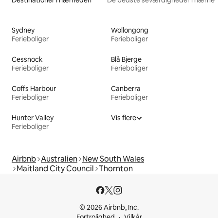
Destinationer i nærheden
De bedste seværdigheder i nærhe
Sydney
Wollongong
Ferieboliger
Ferieboliger
Cessnock
Blå Bjerge
Ferieboliger
Ferieboliger
Coffs Harbour
Canberra
Ferieboliger
Ferieboliger
Hunter Valley
Vis flere
Ferieboliger
Airbnb
Australien
New South Wales
Maitland City Council
Thornton
© 2026 Airbnb, Inc.
Fortrolighed
Vilkår