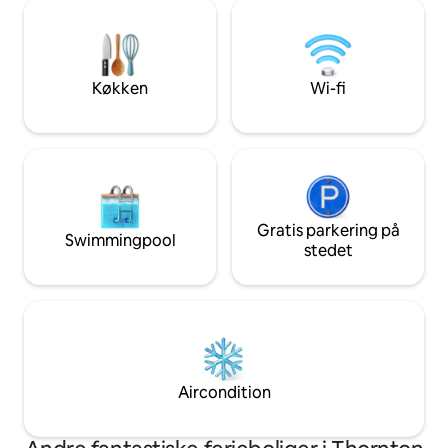
badeværelse, køkk
tilbyder vores hjem en perfekt
aircondition. Der 
beliggenhed, der er komfortabelt
Mindst 3 nætter, k
møbleret til 7 personer (de 2 superking-
Weekender efter n
senge kan adskilles for at imødekomme
nødvendigt. Nuvæ
Køkken
Wi-fi
forskellige behov)
poolhegn, se bem
Gratis parkering på
Swimmingpool
stedet
Aircondition