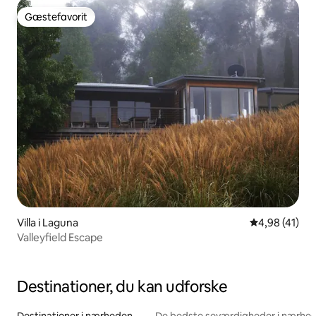
Gæstefavorit
Gæstefavorit
Villa i Laguna
4,98 ud af 5 
4,98 (41)
Valleyfield Escape
Destinationer, du kan udforske