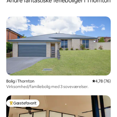
Andre fantastiske ferieboliger i Thornton
Bolig i Thornton
4,78 ud af 5 
4,78 (76)
Virksomhed/familiebolig med 3 soveværelser.
Gæstefavorit
Bedste gæstefavorit