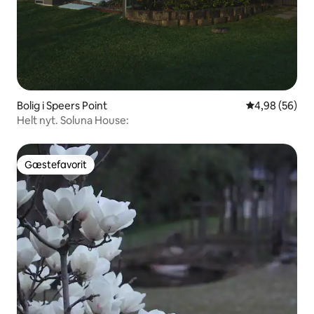
Bolig i Speers Point
4,98 ud af 5 
4,98 (56)
Helt nyt. Soluna House:
Gæstefavorit
Gæstefavorit