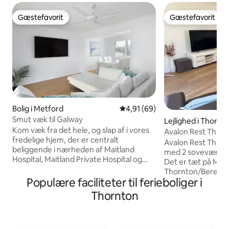
Gæstefavorit
Gæstefavorit
Gæstefavorit
Gæstefavorit
Bolig i Metford
4,91 ud af 5 i gennemsnitlig b
4,91 (69)
Smut væk til Galway
Lejlighed i Thornt
Kom væk fra det hele, og slap af i vores
Avalon Rest Thorn
fredelige hjem, der er centralt
Avalon Rest Thornt
beliggende i nærheden af Maitland
med 2 soveværels
Hospital, Maitland Private Hospital og
Det er tæt på M1 
Maitland TAFE tæt på Green Hills
Thornton/Beresfiel
Shopping Centre, pubber, caféer og
Populære faciliteter til ferieboliger i
Green Hills Shopp
parker, mindre end 10 minutter fra M1
Hospital. Newcastle ligger 30 minutter
Thornton
Freeway, Morpeth og Maitland og en
væk, og Maitland l
kort køretur til vinmarkerne eller
Thornton Train Sta
Newcastle Uanset om du besøger os i
kørsel. Det har 2 
forbindelse med arbejde eller fritid,