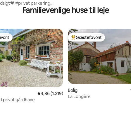
dsigt❤️ #privat parkering
Familievenlige huse til leje
ane👑
vorit
Gæstefavorit
vorit
Bedste gæstefavorit
Bolig
4,86 ud af 5 i gennemsnitlig bedømmelse, 1.21
4,86 (1.219)
La Longère
 privat gårdhave