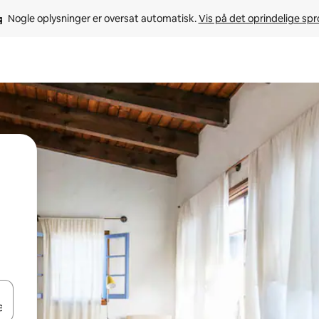
Nogle oplysninger er oversat automatisk. 
Vis på det oprindelige sp
 med piletasterne op og ned eller se mere ved at trykke eller stryge.