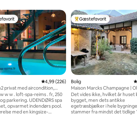
favorit
Gæstefavorit
gæstefavorit
Bedste gæstefavorit
4,99 ud af 5 i gennemsnitlig bedømmelse, 22
4,99 (226)
Bolig
4
2 privat med aircondition,
Maison Marcks Champagne | O
pool & spa
Ay
 w w w . loft-spa-reims . fr, 250
Det vides ikke, hvilket år huset 
 og parkering. UDENDØRS spa
bygget, men dets antikke
set, opvarmet indendørs pool.
egetræsbjælker i hele bygning
relse med en kingsize-
stammer fra mindst det tidlige
eng, omklædningsrum og
tallet. Høje lofter giver et rum
 To soveværelser 160x200
luftigt, men meget hyggeligt r
at brusebad. Flipper,
etager. Gården har et
nitlig bedømmelse, 245 omtaler
ld, jukeboks, så du kan dele
frokost-/spiseområde samt et