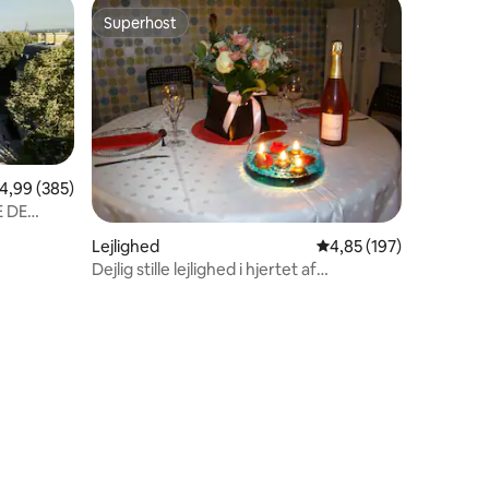
Superhost
Superhost
,99 ud af 5 i gennemsnitlig bedømmelse, 385 omtaler
4,99 (385)
E DE
Lejlighed
4,85 ud af 5 i gennems
4,85 (197)
Dejlig stille lejlighed i hjertet af
Champagne.
9 omtaler