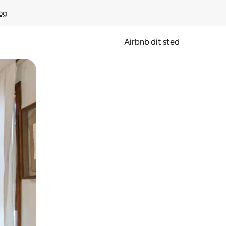
rog
Airbnb dit sted