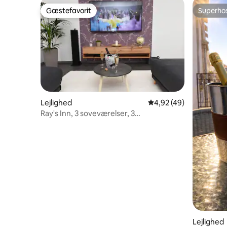
Gæstefavorit
Superho
Gæstefavorit
Superho
Lejlighed
4,92 ud af 5 i gennem
4,92 (49)
Ray's Inn, 3 soveværelser, 3
badeværelser
Lejlighed