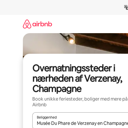
Gå
videre
til
indhold
Overnatningssteder i
nærheden af Verzenay,
Champagne
Book unikke feriesteder, boliger med mere på
Airbnb
Beliggenhed
Når resultaterne er tilgængelige, skal du navigere