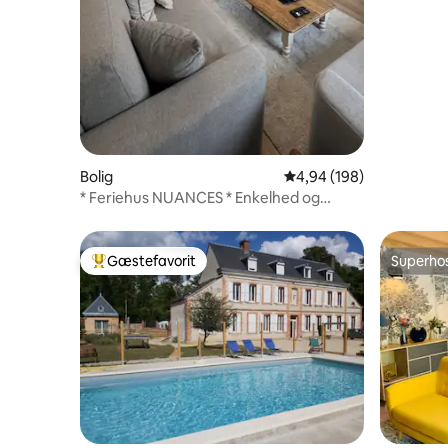
Bolig
4,94 ud af 5 i gennems
4,94 (198)
* Feriehus NUANCES * Enkelhed og
elegance 8 / pers
Gæstefavorit
Superho
Bedste gæstefavorit
Superho