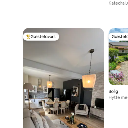
Katedralu
#Secres l
Gæstefavorit
Gæstefa
Bedste gæstefavorit
Gæstefa
Bolig
Hytte med