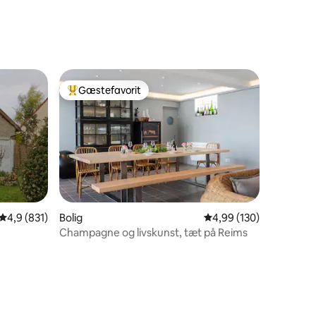
Gæstefavorit
Bedste gæstefavorit
4,9 ud af 5 i gennemsnitlig bedømmelse, 831 omtaler
4,9 (831)
Bolig
4,99 ud af 5 i gennems
4,99 (130)
9 omtaler
Champagne og livskunst, tæt på Reims