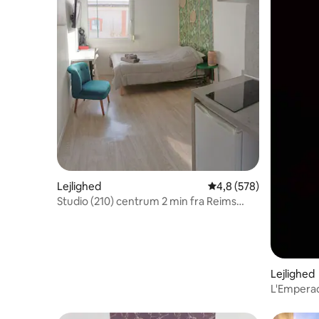
Lejlighed
4,8 ud af 5 i gennems
4,8 (578)
Studio (210) centrum 2 min fra Reims
station
Lejlighed
L'Emperad