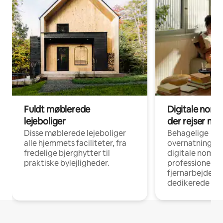
Fuldt møblerede
Digitale noma
lejeboliger
der rejser me
Disse møblerede lejeboliger
Behagelige
alle hjemmets faciliteter, fra
overnatningsmu
fredelige bjerghytter til
digitale nomad
praktiske bylejligheder.
professionelle
fjernarbejde, m
dedikerede ar