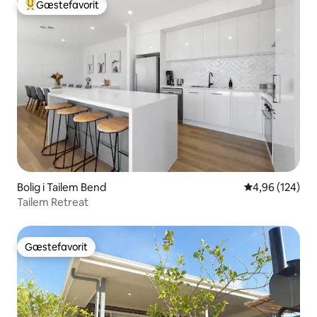
Gæstefavorit
Bedste gæstefavorit
Bolig i Tailem Bend
4,96 ud af 5 i
4,96 (124)
Tailem Retreat
Gæstefavorit
Gæstefavorit