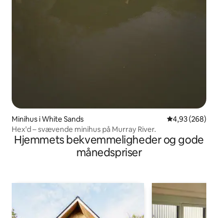
Minihus i White Sands
4,93 ud af 5 i
4,93 (268)
Hex'd – svævende minihus på Murray River.
Hjemmets bekvemmeligheder og gode
månedspriser