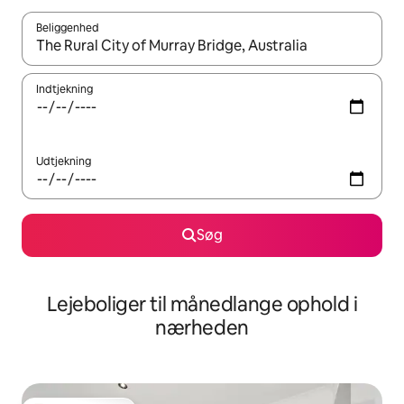
Beliggenhed
Når resultaterne er tilgængelige, skal du navigere med piletaste
Indtjekning
Udtjekning
Søg
Lejeboliger til månedlange ophold i
nærheden