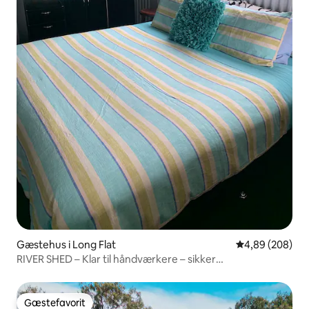
Gæstehus i Long Flat
4,89 ud af 5 i
4,89 (208)
RIVER SHED – Klar til håndværkere – sikker
trailerparkering.
Gæstefavorit
Gæstefavorit