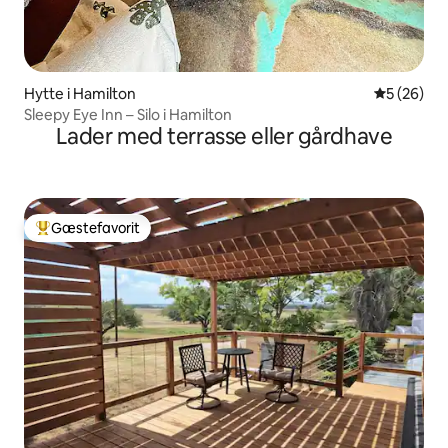
Hytte i Hamilton
5 ud af 5 
5 (26)
Sleepy Eye Inn – Silo i Hamilton
Lader med terrasse eller gårdhave
Gæstefavorit
Bedste gæstefavorit