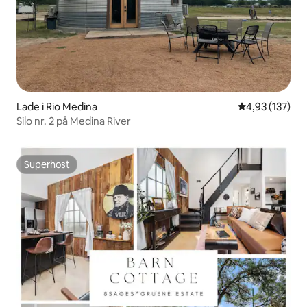
Lade i Rio Medina
4,93 ud af 5 i
4,93 (137)
Silo nr. 2 på Medina River
Superhost
Superhost