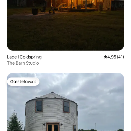
Lade i Coldspring
4,95 ud af 5 
4,95 (41)
The Barn Studio
Gæstefavorit
Gæstefavorit