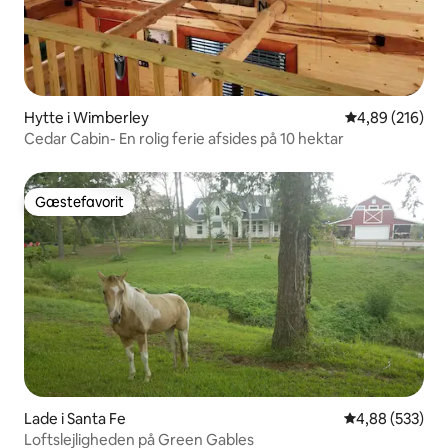
Hytte i Wimberley
4,89 ud af 5 i
4,89 (216)
Cedar Cabin- En rolig ferie afsides på 10 hektar
Gæstefavorit
Gæstefavorit
Lade i Santa Fe
4,88 ud af 5 i
4,88 (533)
Loftslejligheden på Green Gables