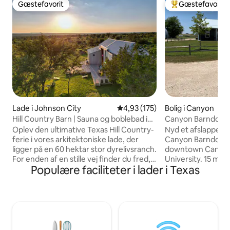
Gæstefavorit
Gæstefavorit
Gæstefavorit
Bedste gæstefavo
Lade i Johnson City
4,93 ud af 5 i gennemsnitlig b
4,93 (175)
Bolig i Canyon
Hill Country Barn | Sauna og boblebad i
Canyon Barndomi
cedertræ
Oplev den ultimative Texas Hill Country-
Nyd et afslappend
ferie i vores arkitektoniske lade, der
Canyon Barndominium. Minu
ligger på en 60 hektar stor dyrelivsranch.
downtown Canyon
For enden af en stille vej finder du fred,
University. 15 mile
Populære faciliteter i lader i Texas
plads og privatliv – men du er kun få
Canyon. Rigelig pa
minutter fra lokale vingårde. Gør dit
overdækket terras
ophold endnu bedre ved at tilføje en
soveværelser 2 b
wellnesspakke, og foryng dig i vores
loft er rent og kom
brugerdefinerede 16ft
seng, 1 queensize 
brændeovnssauna og 7ft
enkeltsenge. Fuld
hybridboblebad i cedertræ (elektrisk og
badeværelser. TV o