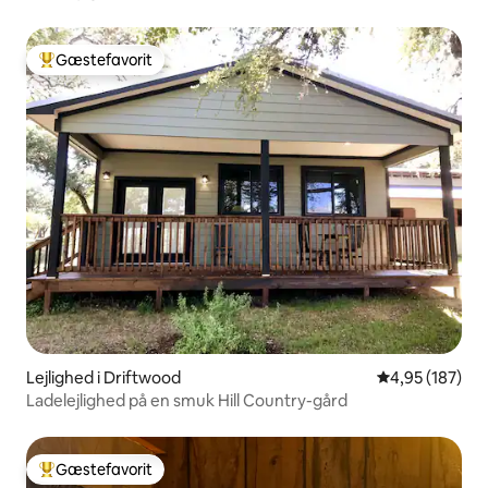
Gæstefavorit
Bedste gæstefavorit
Lejlighed i Driftwood
4,95 ud af 5 i
4,95 (187)
Ladelejlighed på en smuk Hill Country-gård
Gæstefavorit
Bedste gæstefavorit