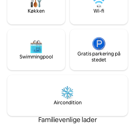
træ). Er du interesseret i at være vært
Omkring 1700 kva
for en sammenkomst med venner og
tillader vi IKKE kæ
Køkken
Wi-fi
familie, et intimt bryllup eller et retreat?
*opholdet inkluder
Kontakt os for at drøfte mulighederne.
boligdelen af bar
butiksdelen er eks
Gratis parkering på
Swimmingpool
stedet
Aircondition
Familievenlige lader