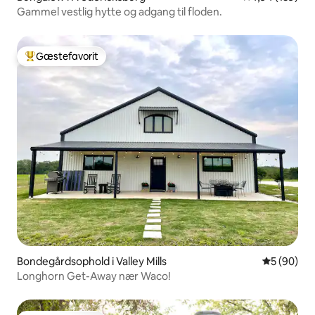
Gammel vestlig hytte og adgang til floden.
Gæstefavorit
Bedste gæstefavorit
Bondegårdsophold i Valley Mills
5 ud af 5 
5 (90)
Longhorn Get-Away nær Waco!