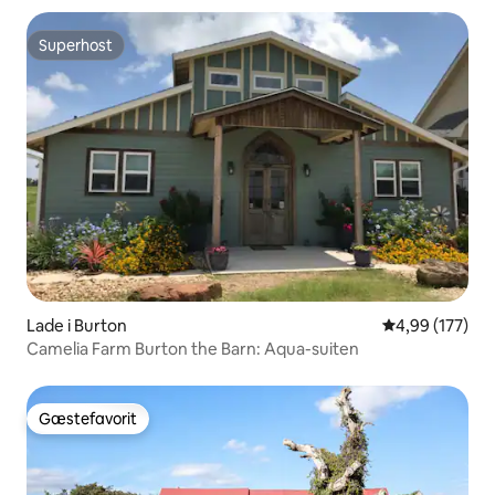
Superhost
Superhost
Lade i Burton
4,99 ud af 5 i
4,99 (177)
Camelia Farm Burton the Barn: Aqua-suiten
Gæstefavorit
Gæstefavorit