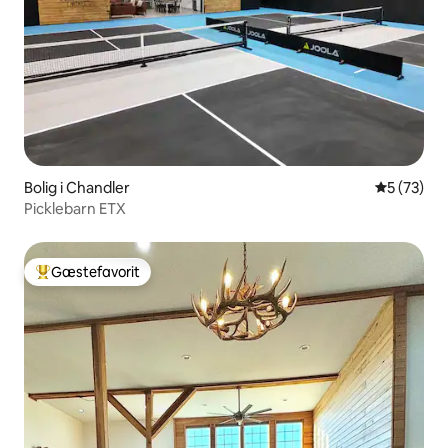
Bolig i Chandler
5 ud af 5 
5 (73)
Picklebarn ETX
Gæstefavorit
Bedste gæstefavorit