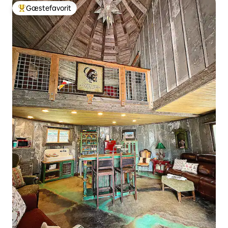
Gæstefavorit
Bedste gæstefavorit