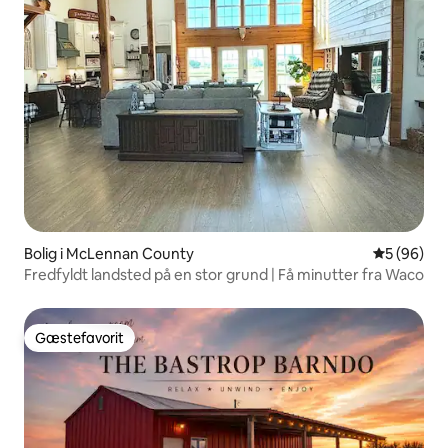
Bolig i McLennan County
5 ud af 5 
5 (96)
Fredfyldt landsted på en stor grund | Få minutter fra Waco
Gæstefavorit
Gæstefavorit