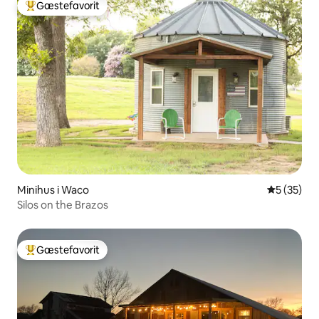
Gæstefavorit
Bedste gæstefavorit
Minihus i Waco
5 ud af 5 
5 (35)
Silos on the Brazos
Gæstefavorit
Bedste gæstefavorit