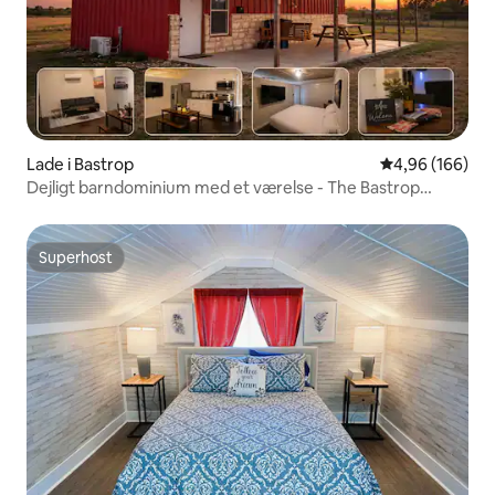
Lade i Bastrop
4,96 ud af 5 i
4,96 (166)
Dejligt barndominium med et værelse - The Bastrop
Barndo
Superhost
Superhost