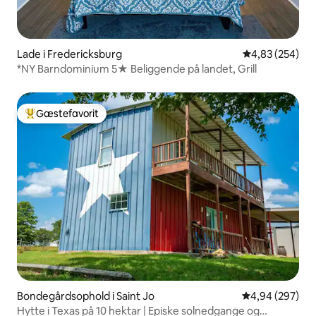
Lade i Fredericksburg
4,83 ud af 5 i
4,83 (254)
*NY Barndominium 5★ Beliggende på landet, Grill
Gæstefavorit
Bedste gæstefavorit
Bondegårdsophold i Saint Jo
4,94 ud af 5 i
4,94 (297)
Hytte i Texas på 10 hektar | Episke solnedgange og