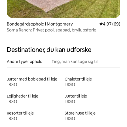
Bondegårdsophold i Montgomery
4,97 ud af 5 
4,97 (69)
Soma Ranch: Privat pool, spabad, bryllupsferie
Destinationer, du kan udforske
Andre typer ophold
Ting, man kan tage sig til
Jurter med boblebad til leje
Chaleter til leje
Texas
Texas
Lejligheder til leje
Jurter til leje
Texas
Texas
Resorter til leje
Store huse til leje
Texas
Texas