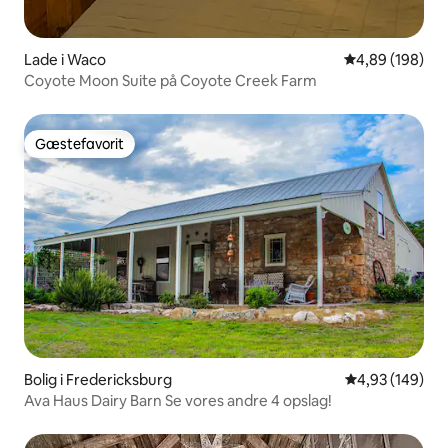
Lade i Waco
4,89 ud af 5 i
4,89 (198)
Coyote Moon Suite på Coyote Creek Farm
Gæstefavorit
Gæstefavorit
Bolig i Fredericksburg
4,93 ud af 5 i
4,93 (149)
Ava Haus Dairy Barn Se vores andre 4 opslag!