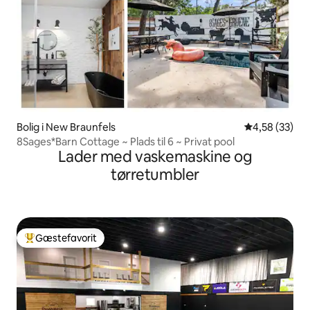
Bolig i New Braunfels
4,58 ud af 5 
4,58 (33)
8Sages*Barn Cottage ~ Plads til 6 ~ Privat pool
Lader med vaskemaskine og
tørretumbler
Gæstefavorit
Bedste gæstefavorit