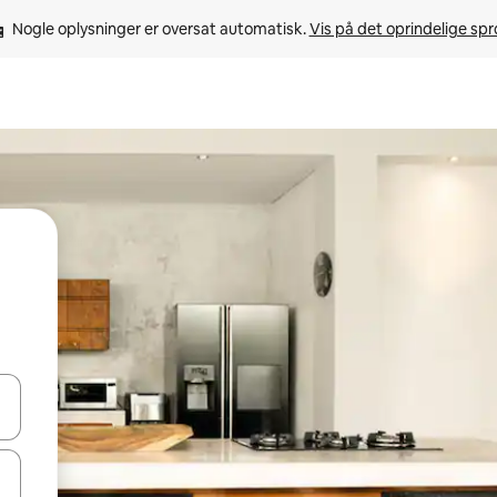
Nogle oplysninger er oversat automatisk. 
Vis på det oprindelige sp
 med piletasterne op og ned eller se mere ved at trykke eller stryge.