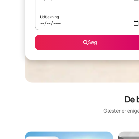
Udtjekning
Søg
De 
Gæster er enige