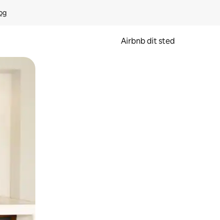
rog
Airbnb dit sted