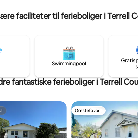
overdimensionerede brusere, tv
byret for et dobbeltværelse.
og meget mere.
re faciliteter til ferieboliger i Terrell
Gratis 
i
Swimmingpool
s
re fantastiske ferieboliger i Terrell Co
st
Gæstefavorit
st
Gæstefavorit