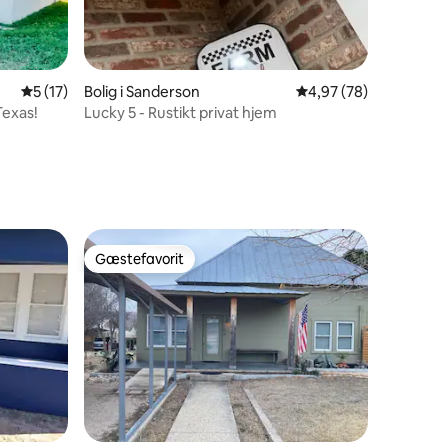
5 ud af 5 i gennemsnitlig bedømmelse, 17 omtaler
5 (17)
Bolig i Sanderson
4,97 ud af 5 i gennem
4,97 (78)
Texas!
Lucky 5 - Rustikt privat hjem
6 omtaler
Gæstefavorit
Gæstefavorit