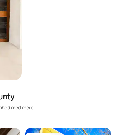
unty
renhed med mere.
Lejlighed