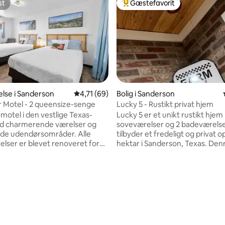
st
Gæstefavorit
st
Bedste gæstefavorit
snitlig bedømmelse, 17 omtaler
lse i Sanderson
4,71 ud af 5 i gennemsnitlig bedømmelse, 6
4,71 (69)
Bolig i Sanderson
r Motel - 2 queensize-senge
Lucky 5 - Rustikt privat hjem
emotel i den vestlige Texas-
Lucky 5 er et unikt rustikt hje
d charmerende værelser og
soveværelser og 2 badeværelse
e udendørsområder. Alle
tilbyder et fredeligt og privat o
elser er blevet renoveret for
hektar i Sanderson, Texas. Den
blev restaureret med komfort o
mikrobølgeovn, køleskab, antik
landet i tankerne og har origina
 håndklæder og et
trægulve. Det tilbyder panoram
elser med 1
et spilrum og en privat baggår
e-dobbeltseng (enkeltseng)
brændeovn, grill og masser af
ueensize-dobbeltsenge
siddepladser til at underholde 
 vil have en
ferie. Faciliteterne omfatter et komplet
g, skal du vælge tre eller flere
køkken, spiseplads til 8, vasker