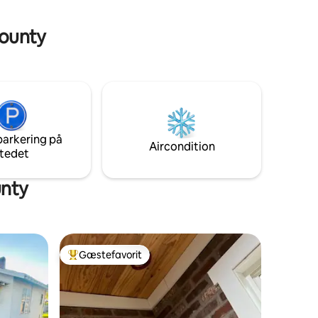
, Wi-Fi
ejendommen) er den perfekte flugt fra
byen og en fantastisk base til dit Big
 County
Bend-eventyr.
parkering på
Aircondition
tedet
unty
Gæstefavorit
Bedste gæstefavorit