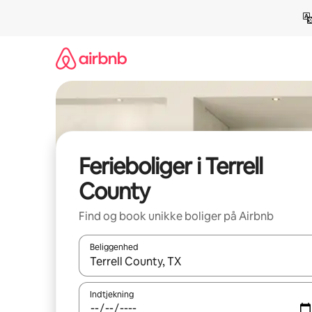
Gå
videre
til
indhold
Ferieboliger i Terrell
County
Find og book unikke boliger på Airbnb
Beliggenhed
Når resultaterne er tilgængelige, skal du navigere
Indtjekning