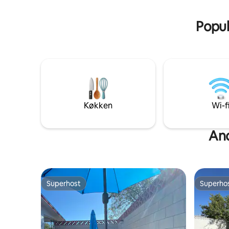
eller som et behageligt stop i nærheden
gæster. Dette vil opkræve yderligere $10,
af Big Bend National Park.
som er ge
Populæ
Køkken
Wi-f
And
Superhost
Superho
Superhost
Superho