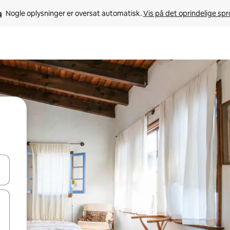
Nogle oplysninger er oversat automatisk. 
Vis på det oprindelige sp
 med piletasterne op og ned eller se mere ved at trykke eller stryge.