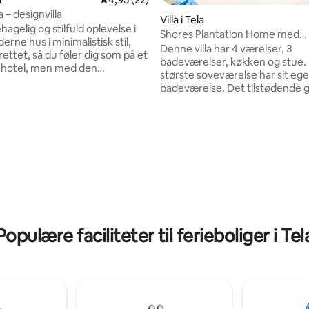
 – designvilla
Villa i Tela
agelig og stilfuld oplevelse i
Shores Plantation Home med
snitlig bedømmelse, 93 omtaler
rne hus i minimalistisk stil,
elproduktion
Denne villa har 4 værelser, 3
rettet, så du føler dig som på et
badeværelser, køkken og stue.
-hotel, men med den
største soveværelse har sit ege
sbeskyttelse og den komfort, du
badeværelse. Det tilstødende
ar en stue med
har også sit eget badeværelse.
en lænesofa, aircondition, et
Ejendommen har en privat poo
ken, en spisestue og
udendørs brusebad og poolbad
ndretning. Fantastisk til
Poolområdet har en terrasse 
 små grupper,
hængekøjer, udendørs grill og
gsrejsende eller
siddeområde. Denne villa ligger 
phold. Ejendommen tilbyder
lukket område med en privat s
onditionerede værelser og syv
en gåtur væk. Hvis du leder eft
 er ideelle til en behagelig
afslapning, behøver du ikke led
.
længere. Hver morgen synger 
Populære faciliteter til ferieboliger i Tel
mens solen står op.