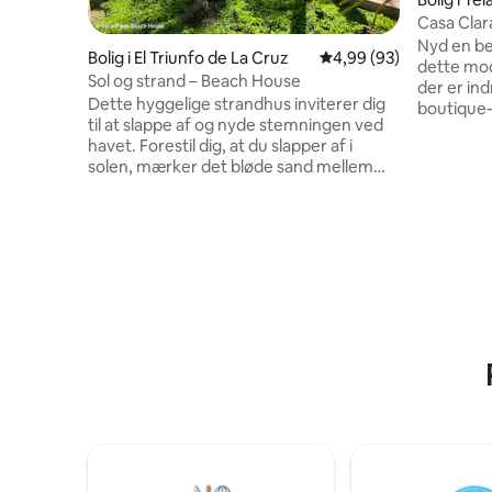
Casa Clara
Nyd en beh
Bolig i El Triunfo de La Cruz
4,99 ud af 5 i gennem
4,99 (93)
dette mode
Sol og strand – Beach House
der er ind
Dette hyggelige strandhus inviterer dig
boutique
til at slappe af og nyde stemningen ved
privatliv
havet. Forestil dig, at du slapper af i
har derhjemme. Den h
solen, mærker det bløde sand mellem
smart-tv, 
tæerne og lytter til den beroligende lyd
smukt køk
af bølgerne, der ruller ind. Dette
førsteklasses i
charmerende hus tilbyder alle de
familier,
moderne bekvemmeligheder, du har
forretnin
brug for til et afslappende ophold,
weekendo
herunder et fuldt udstyret køkken og din
fire airc
egen private pool ved stranden. Uanset
senge, som
om du har lyst til afslappede dage ved
nats søvn
poolen eller spændende eventyr ved
havet, har denne kystnære oase noget
for enhver smag.