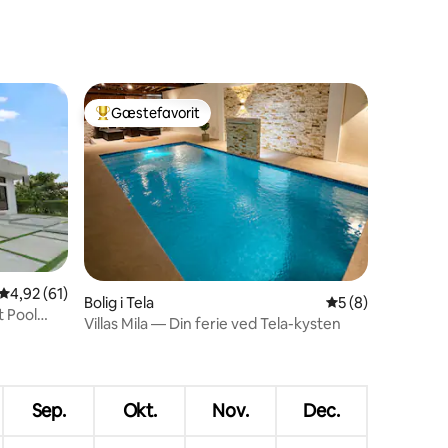
Gæstefavorit
Bedste gæstefavorit
4,92 ud af 5 i gennemsnitlig bedømmelse, 61 omtaler
4,92 (61)
Bolig i Tela
5 ud af 5 i genne
5 (8)
4 omtaler
t Pool
Villas Mila — Din ferie ved Tela-kysten
Sep.
Okt.
Nov.
Dec.