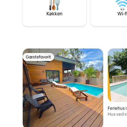
Køkken
Wi-f
Gæstefavorit
Gæstefavorit
Feriehus i
Hus ved s
– i Tela