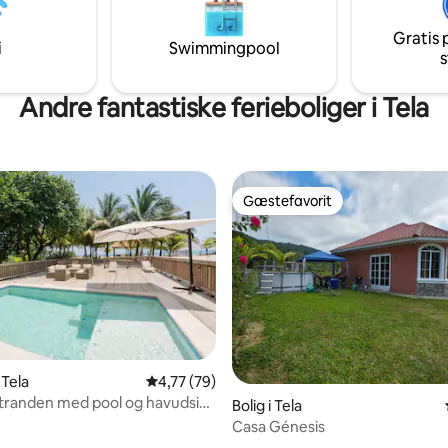
Gratis 
i
Swimmingpool
s
Andre fantastiske ferieboliger i Tela
Gæstefavorit
Gæstefavorit
 Tela
4,77 ud af 5 i gennemsnitlig bedømmelse, 7
4,77 (79)
tranden med pool og havudsigt
Bolig i Tela
Casa Génesis