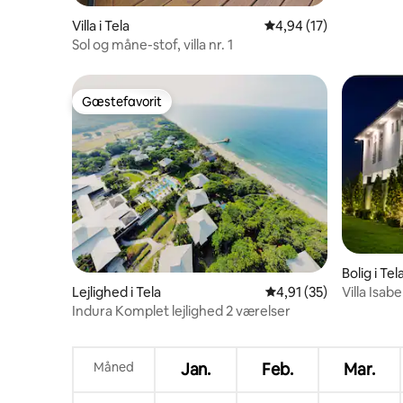
Villa i Tela
4,94 ud af 5 i gennem
4,94 (17)
Sol og måne-stof, villa nr. 1
Gæstefavorit
Gæstefavorit
Bolig i Tel
Villa Isab
Lejlighed i Tela
4,91 ud af 5 i gennem
4,91 (35)
afslapnin
Indura Komplet lejlighed 2 værelser
Måned
Jan.
Feb.
Mar.