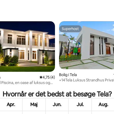
snitlig bedømmelse, 17 omtaler
Superhost
Superhost
Bolig i Tela
a
4,75 ud af 5 i gennemsnitlig bedømmelse, 
4,75 (4)
+14Tela Luksus Strandhus Priva
el Piscina, en oase af luksus og
snitlig bedømmelse, 35 omtaler
Legeplads
g
Hvornår er det bedst at besøge Tela?
Apr.
Maj
Jun.
Jul.
Aug.