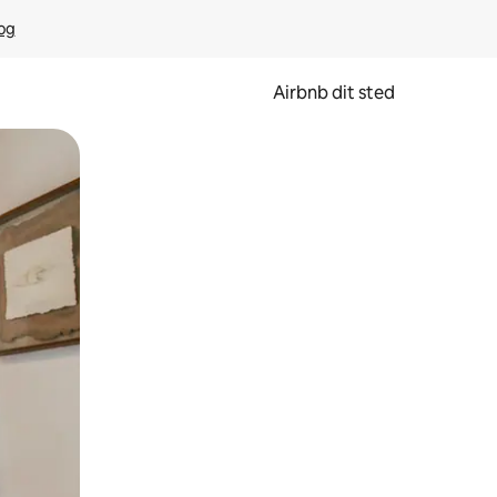
rog
Airbnb dit sted