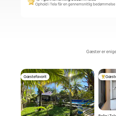
Ophold i Tela får en gennemsnitlig bedømmelse p
Gæster er enige
Gæstefavorit
Gæste
Gæstefavorit
Bedste 
Bolig i Tel