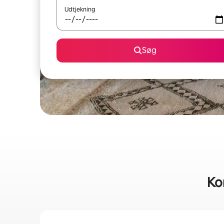
Udtjekning
Søg
Kor