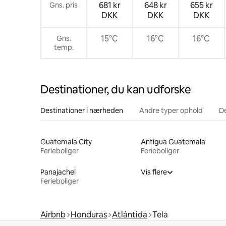
681 kr
648 kr
655 kr
Gns. pris
DKK
DKK
DKK
15°C
16°C
16°C
Gns.
temp.
Destinationer, du kan udforske
Destinationer i nærheden
Andre typer ophold
D
Guatemala City
Antigua Guatemala
Ferieboliger
Ferieboliger
Panajachel
Vis flere
Ferieboliger
Airbnb
Honduras
Atlántida
Tela