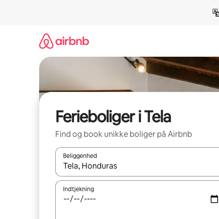
Gå
videre
til
indhold
Ferieboliger i Tela
Find og book unikke boliger på Airbnb
Beliggenhed
Når resultaterne er tilgængelige, skal du navigere
Indtjekning