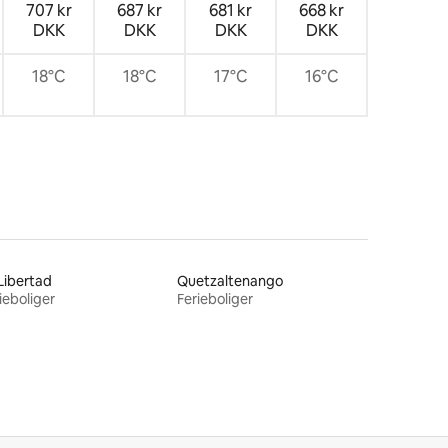
707 kr
687 kr
681 kr
668 kr
DKK
DKK
DKK
DKK
18°C
18°C
17°C
16°C
Libertad
Quetzaltenango
ieboliger
Ferieboliger