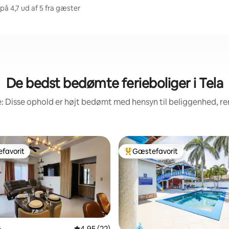
å 4,7 ud af 5 fra gæster
De bedst bedømte ferieboliger i Tela
: Disse ophold er højt bedømt med hensyn til beliggenhed, 
favorit
Gæstefavorit
gæstefavorit
Bedste gæstefavorit
a
4,95 ud af 5 i gennemsnitlig bedømmelse, 2
4,95 (22)