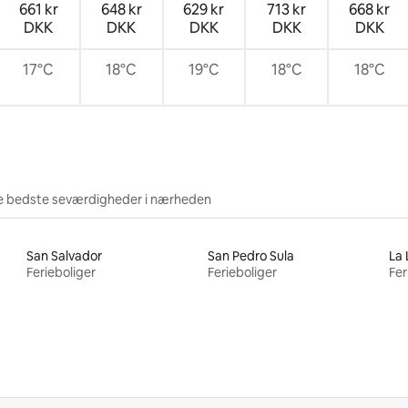
661 kr
648 kr
629 kr
713 kr
668 kr
DKK
DKK
DKK
DKK
DKK
17°C
18°C
19°C
18°C
18°C
e bedste seværdigheder i nærheden
San Salvador
San Pedro Sula
La 
Ferieboliger
Ferieboliger
Fer