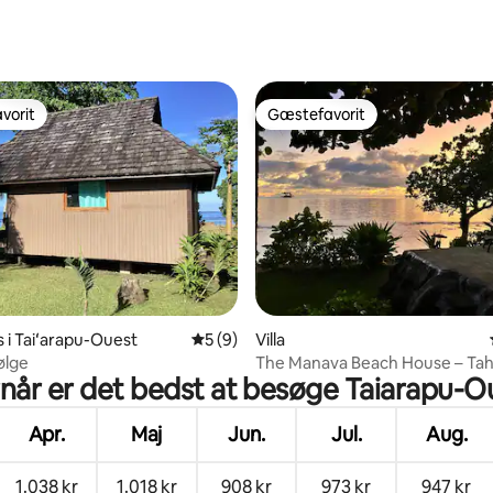
snitlig bedømmelse, 19 omtaler
vorit
Gæstefavorit
vorit
Gæstefavorit
nitlig bedømmelse, 99 omtaler
i Taiʻarapu-Ouest
5 ud af 5 i gennemsnitlig bedømmelse, 
5 (9)
Villa
ølge
The Manava Beach House – Tahi
når er det bedst at besøge Taiarapu-O
Apr.
Maj
Jun.
Jul.
Aug.
1.038 kr
1.018 kr
908 kr
973 kr
947 kr