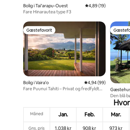
Bolig i Taiʻarapu-Ouest
4,89 ud af 5 i gennem
4,89 (19)
Fare Hinarautea type F3
Gæstefavorit
Gæstefa
Gæstefavorit
Gæstefa
Bolig i Vaira'o
4,94 ud af 5 i gennems
4,94 (99)
Fare Puunui Tahiti – Privat og fredfyldt
Gæstehus 
bolig på en bakketop
Den blå b
Hvor
Måned
Jan.
Feb.
Mar.
1.038 kr
908 kr
973 kr
Gns. pris