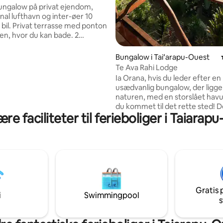
ngalow på privat ejendom,
nal lufthavn og inter-øer 10
 bil. Privat terrasse med ponton
en, hvor du kan bade. 2
il ture og adgang til
n, 100 meter fra fare Vaima. I
snitlig bedømmelse, 19 omtaler
Bungalow i Taiʻarapu-Ouest
n, fuldt udstyret køkken +
Te Ava Rahi Lodge
+ et badeværelse. På første sal,
Ia Orana, hvis du leder efter en
værelse med aircondition +
usædvanlig bungalow, der ligger
med enestående udsigt over
naturen, med en storslået havu
g dens overdådige solnedgang.
du kommet til det rette sted! Den består
edet er åbent 24/24 og ligger
re faciliteter til ferieboliger i Taiarap
af 2 soveværelser med dobbelt
r til fods.
tekøkken og et privat badevære
kan fordybe dig i den tahitiske
et udendørs og indendørs rum v
være på et roligt sted fuld af c
Som indfødt på Tahiti og udflug
kan jeg tilbyde dig en udflugt i
med dine venner eller din famil
Gratis 
i
Swimmingpool
s