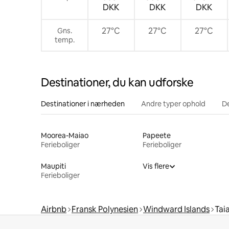
DKK
DKK
DKK
27°C
27°C
27°C
Gns.
temp.
Destinationer, du kan udforske
Destinationer i nærheden
Andre typer ophold
D
Moorea-Maiao
Papeete
Ferieboliger
Ferieboliger
Maupiti
Vis flere
Ferieboliger
Airbnb
Fransk Polynesien
Windward Islands
Tai