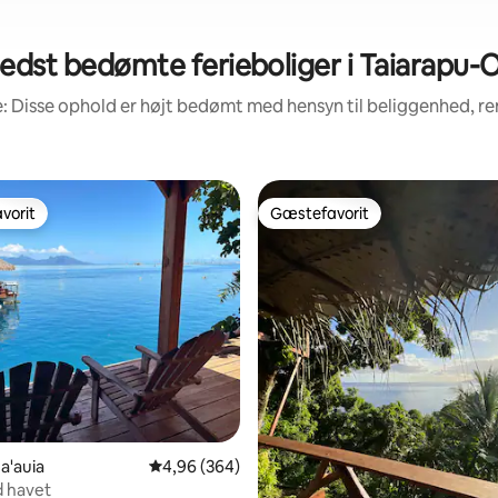
edst bedømte ferieboliger i Taiarapu-
: Disse ophold er højt bedømt med hensyn til beliggenhed, 
vorit
Gæstefavorit
vorit
Gæstefavorit
na'auia
4,96 ud af 5 i gennemsnitlig bedømmelse, 36
4,96 (364)
d havet