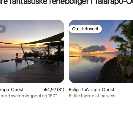
e fantastiske ferieboliger i Taiarapu-
st
Gæstefavorit
st
Gæstefavorit
iʻarapu-Ouest
4,97 ud af 5 i gennemsnitlig bedømmelse, 3
4,97 (31)
Bolig i Taiʻarapu-Ouest
a med swimmingpool og 180°
Et lille hjørne af paradis