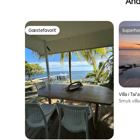
Andr
Gæstefavorit
Superho
Gæstefavorit
Superho
Villa i Ta
Smuk vill
havudsigt