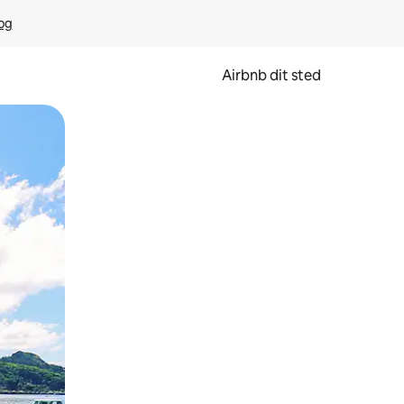
rog
Airbnb dit sted