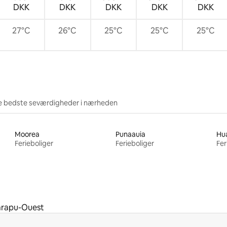
DKK
DKK
DKK
DKK
DKK
27°C
26°C
25°C
25°C
25°C
e bedste seværdigheder i nærheden
Moorea
Punaauia
Hu
Ferieboliger
Ferieboliger
Fer
arapu-Ouest