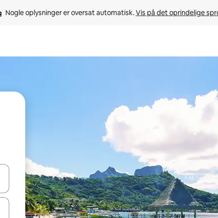
Nogle oplysninger er oversat automatisk. 
Vis på det oprindelige sp
 med piletasterne op og ned eller se mere ved at trykke eller stryge.