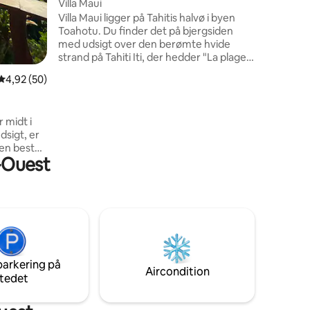
Villa Maui
m - Teah
Villa Maui ligger på Tahitis halvø i byen
Toahotu. Du finder det på bjergsiden
med udsigt over den berømte hvide
strand på Tahiti Iti, der hedder "La plage
de Maui". Villa Maui har en betagende
4,92 ud af 5 i gennemsnitlig bedømmelse, 50 omtaler
4,92 (50)
udsigt over havet og især over
surfstedet Vairao, Te ava rahi, også
kaldet Big Pass. Dens livsstil og dens
 midt i
atypiske charme vil vide, hvordan de kan
dsigt, er
tage dig med ind i et øjeblik. Du har privat
adgang til stranden på Maui. Det bedste
u-Ouest
senge, et
sted at se hvaler i løbet af sæsonen🤙🏼
lse, så du
 natur. Med
il du
harme.
tskaptajn
 lagunen
ie
parkering på
Aircondition
tedet