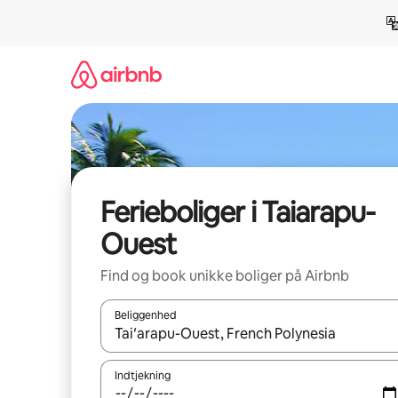
Gå
videre
til
indhold
Ferieboliger i Taiarapu-
Ouest
Find og book unikke boliger på Airbnb
Beliggenhed
Når resultaterne er tilgængelige, skal du navigere
Indtjekning