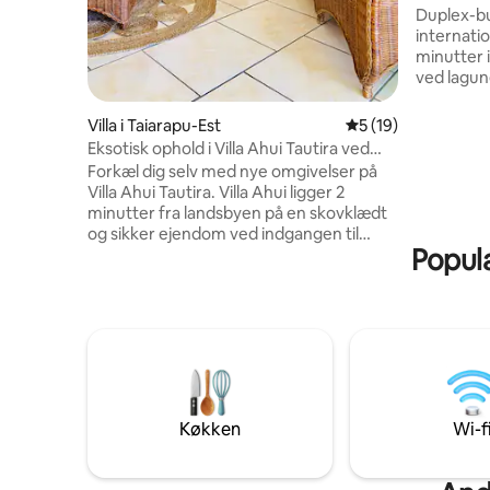
Duplex-bu
internatio
minutter i
ved lagun
kajakker t
sandbanke
Villa i Taiarapu-Est
5 ud af 5 i gennem
5 (19)
stueetage
Eksotisk ophold i Villa Ahui Tautira ved
spisestue 
havet
Forkæl dig selv med nye omgivelser på
et stort 
Villa Ahui Tautira. Villa Ahui ligger 2
terrasse 
minutter fra landsbyen på en skovklædt
Moorea o
og sikker ejendom ved indgangen til
Supermark
Populæ
Tautira og er det ideelle sted at nyde et
10 minutte
øjeblik med familie eller venner for at
slappe af eller fejre en begivenhed. Dens
private adgang til lagunen og den frodige
have vil afskære dig fra omverdenen i en
weekend eller længere. Der er plads til 8
personer, og den tilbyder alt, hvad du har
brug for til et mindeværdigt ophold!
Køkken
Wi-f