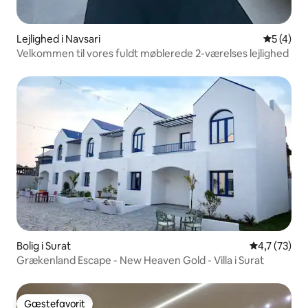
Lejlighed i Navsari
5 ud af 5
5 (4)
Velkommen til vores fuldt møblerede 2-værelses lejlighed
Bolig i Surat
4,7 ud af 5 
4,7 (73)
Grækenland Escape - New Heaven Gold - Villa i Surat
Gæstefavorit