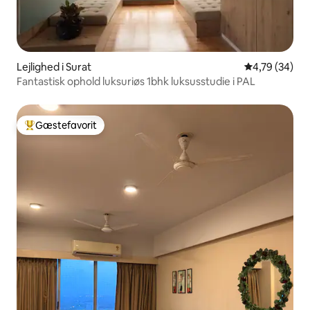
Lejlighed i Surat
4,79 ud af 5 
4,79 (34)
Fantastisk ophold luksuriøs 1bhk luksusstudie i PAL
Gæstefavorit
Bedste gæstefavorit