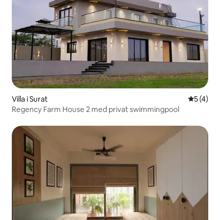
Villa i Surat
5 ud af 5
5 (4)
Regency Farm House 2 med privat swimmingpool