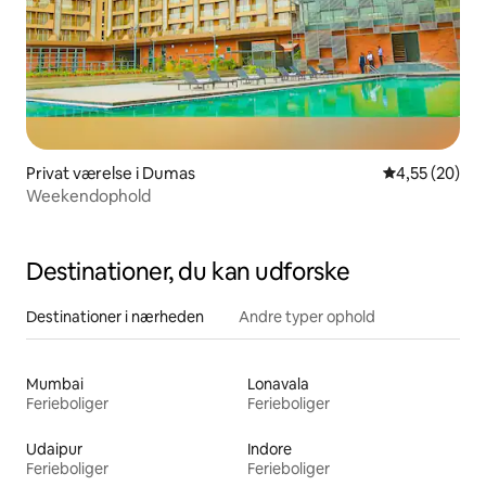
Privat værelse i Dumas
4,55 ud af 5 
4,55 (20)
Weekendophold
Destinationer, du kan udforske
Destinationer i nærheden
Andre typer ophold
Mumbai
Lonavala
Ferieboliger
Ferieboliger
Udaipur
Indore
Ferieboliger
Ferieboliger