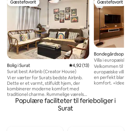
Gæstefavorit
Gæstefavorit
Gæstefavorit
Gæstefavorit
Bondegårdsophold 
Villa i europæisk/br
Bolig i Surat
4,92 ud af 5 i gennemsnitlig 
4,92 (13)
faciliteter
Velkommen til vo
Surat best Airbnb (Creator House)
europæiske villa me
en perfekt blandin
Vi er værter for Surats bedste Airbnb.
komfort. +Ideel til 
Dette er et varmt, stilfuldt hjem, der
+2 soveværelser:
kombinerer moderne komfort med
komfortable med e
traditionel charme. Rummelige værelser,
Populære faciliteter til ferieboliger i
moderne badevære
hyggelig indretning, en fredelig terrasse
Perfekt til måltid
og lyse opholdsrum gør det perfekt til
Surat
+Aircondition: Hold
familier, grupper eller arbejdsrejser. Nyd
komfortabel +Balk
komfortable soveværelser, rene
udsigt og frisk luft
badeværelser, et fuldt udstyret køkken
Smagfuldt designe
og indbydende lounger. Et roligt, smukt