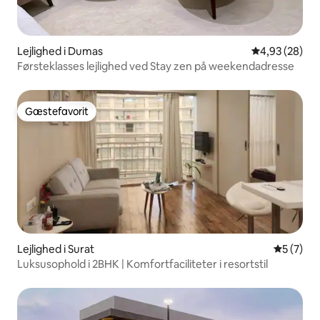
Lejlighed i Dumas
4,93 ud af 5 
4,93 (28)
Førsteklasses lejlighed ved Stay zen på weekendadresse
Gæstefavorit
Gæstefavorit
Lejlighed i Surat
5 ud af 5
5 (7)
Luksusophold i 2BHK | Komfortfaciliteter i resortstil