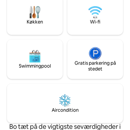
møbler +Stueplan + 
vedligeholdt ophold designet til komfort,
privatliv fordelt 
afslapning og mindeværdige øjeblikke.
nødstrøm
Afstand Jernbanestation - 9 km
Lufthavn - 12 km Kongrescenter – 10 km
Køkken
Wi-fi
Gratis parkering på
Swimmingpool
stedet
Aircondition
Bo tæt på de vigtigste seværdigheder i