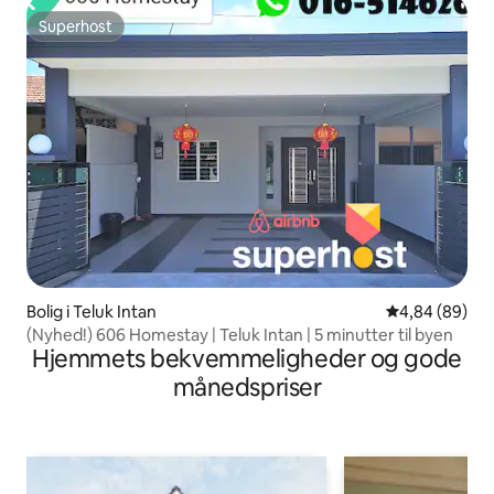
Superhost
Superhost
Bolig i Teluk Intan
4,84 ud af 5 
4,84 (89)
(Nyhed!) 606 Homestay | Teluk Intan | 5 minutter til byen
Hjemmets bekvemmeligheder og gode
månedspriser