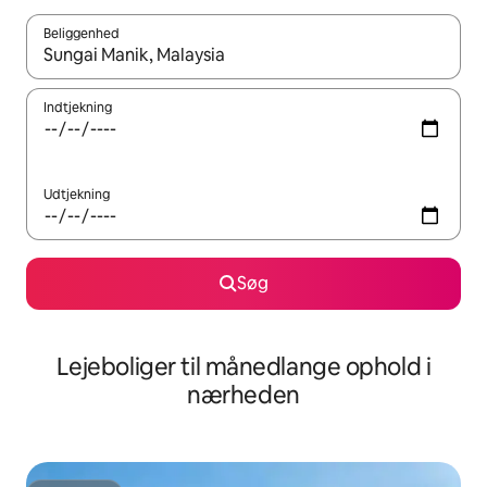
Beliggenhed
Når resultaterne er tilgængelige, skal du navigere med piletaste
Indtjekning
Udtjekning
Søg
Lejeboliger til månedlange ophold i
nærheden