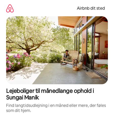
Gå
videre
Airbnb dit sted
til
indhold
Lejeboliger til månedlange ophold i
Sungai Manik
Find langtidsudlejning i en måned eller mere, der føles
som dit hjem.