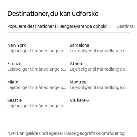
Destinationer, du kan udforske
Populære destinationer til længerevarende ophold
Destinati
New York
Barcelona
Lejeboliger til månedlange ophold
Lejeboliger til månedlange ophold
Firenze
Athen
Lejeboliger til månedlange ophold
Lejeboliger til månedlange ophold
Miami
Montreal
Lejeboliger til månedlange ophold
Lejeboliger til månedlange ophold
Seattle
Vis flere
Lejeboliger til månedlange ophold
*Der kan gælde undtagelser i visse geografiske områder og