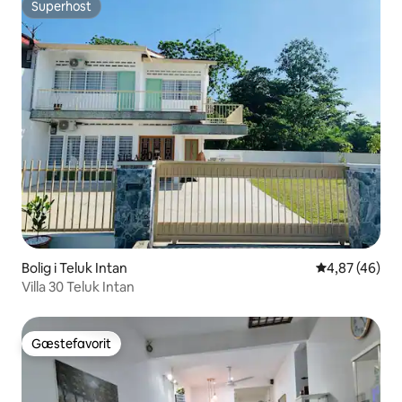
Superhost
Superhost
Bolig i Teluk Intan
4,87 ud af 5 
4,87 (46)
Villa 30 Teluk Intan
Gæstefavorit
Gæstefavorit