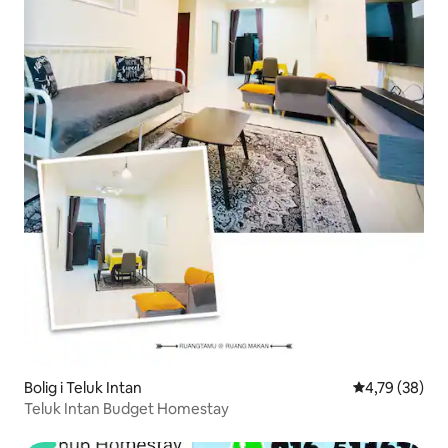
Bolig i Teluk Intan
4,79 ud af 5 
4,79 (38)
Teluk Intan Budget Homestay