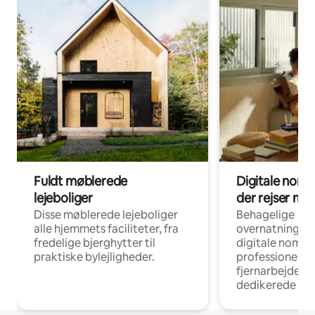
Fuldt møblerede
Digitale noma
lejeboliger
der rejser me
Disse møblerede lejeboliger
Behagelige
alle hjemmets faciliteter, fra
overnatningsmu
fredelige bjerghytter til
digitale nomad
praktiske bylejligheder.
professionelle
fjernarbejde, m
dedikerede ar