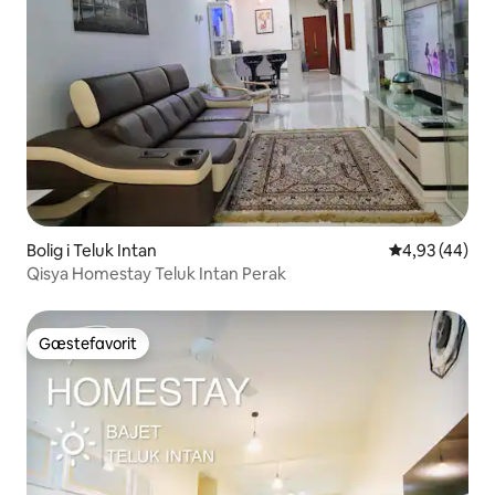
Bolig i Teluk Intan
4,93 ud af 5 
4,93 (44)
Qisya Homestay Teluk Intan Perak
Gæstefavorit
Gæstefavorit