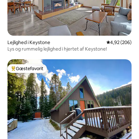
Lejlighed i Keystone
4,92 ud af 5 i
4,92 (206)
Lys og rummelig lejlighed i hjertet af Keystone!
Gæstefavorit
Bedste gæstefavorit