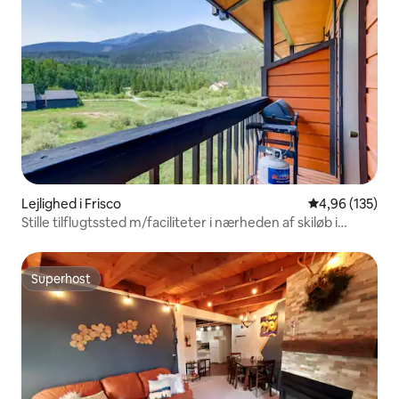
Lejlighed i Frisco
4,96 ud af 5 i
4,96 (135)
Stille tilflugtssted m/faciliteter i nærheden af skiløb i
verdensklasse
Superhost
Superhost