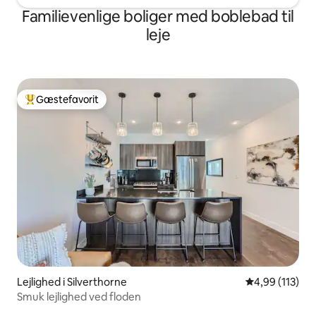
Familievenlige boliger med boblebad til
leje
Gæstefavorit
Bedste gæstefavorit
Lejlighed i Silverthorne
4,99 ud af 5 i
4,99 (113)
Smuk lejlighed ved floden