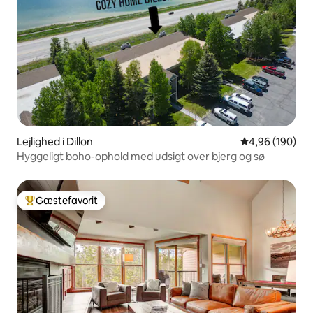
Lejlighed i Dillon
4,96 ud af 5 i
4,96 (190)
Hyggeligt boho-ophold med udsigt over bjerg og sø
Gæstefavorit
Bedste gæstefavorit