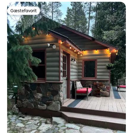
Gæstefavorit
Gæstefavorit