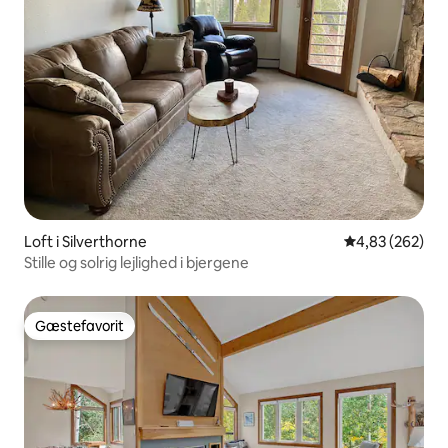
Loft i Silverthorne
4,83 ud af 5 i
4,83 (262)
Stille og solrig lejlighed i bjergene
Gæstefavorit
Gæstefavorit