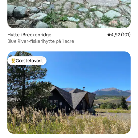
Hytte i Breckenridge
4,92 ud af 5 i
4,92 (101)
Blue River-fiskerihytte på 1 acre
Gæstefavorit
Bedste gæstefavorit