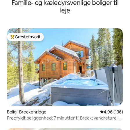
Familie- og kæledyrsvenlige boliger til
leje
Gæstefavorit
Bedste gæstefavorit
Bolig i Breckenridge
4,96 ud af 5 i
4,96 (136)
Fredfyldt beliggenhed; 7 minutter til Breck; vandreture i
nærheden