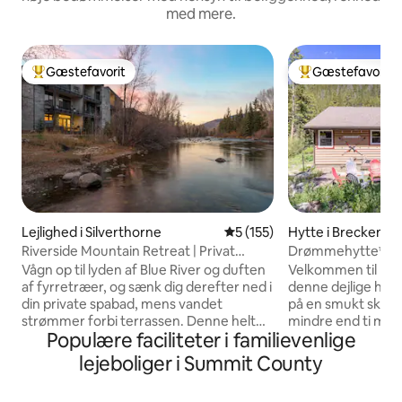
med mere.
Gæstefavorit
Gæstefavorit
Bedste gæstefavorit
Bedste gæstefavo
Lejlighed i Silverthorne
5 ud af 5 i gennemsnitlig b
5 (155)
Hytte i Breckenri
Riverside Mountain Retreat | Privat
Drømmehytte*Sa
spabad
velkomne*7 min. ti
Vågn op til lyden af Blue River og duften
Velkommen til Blu
af fyrretræer, og sænk dig derefter ned i
denne dejlige hytte
din private spabad, mens vandet
på en smukt skov
strømmer forbi terrassen. Denne helt
mindre end ti minut
Populære faciliteter i familievenlige
nye lejlighed i Silverthorne ligger lige ved
Breckenridge! Nyd
flodbredden, en kort køretur fra seks af
spabadet på ejen
lejeboliger i Summit County
Colorados mest berømte
med 2 soveværelse
skisportssteder og få skridt fra en
er perfekt til 4-5 