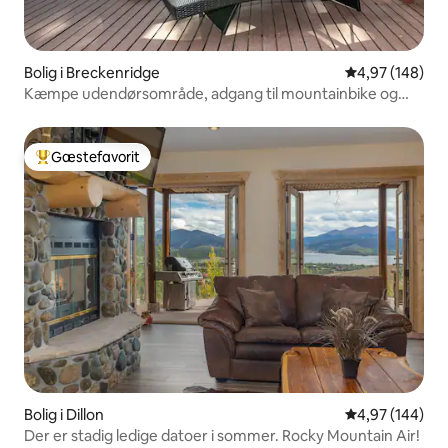
Bolig i Breckenridge
4,97 ud af 5 i
4,97 (148)
Kæmpe udendørsområde, adgang til mountainbike og
stier
Gæstefavorit
Bedste gæstefavorit
Bolig i Dillon
4,97 ud af 5 i
4,97 (144)
Der er stadig ledige datoer i sommer. Rocky Mountain Air!