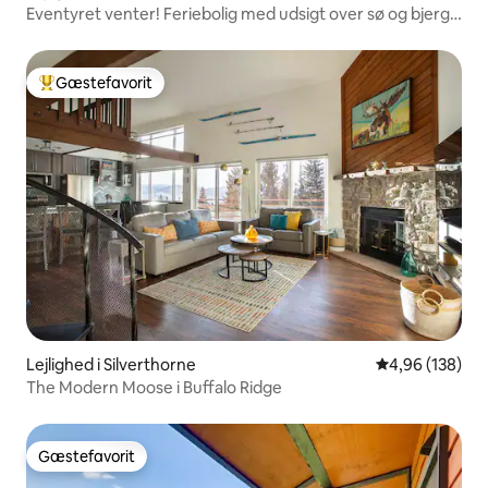
Eventyret venter! Feriebolig med udsigt over sø og bjerg,
2 soveværelser, 2 badeværelser
Gæstefavorit
Bedste gæstefavorit
Lejlighed i Silverthorne
4,96 ud af 5 i
4,96 (138)
The Modern Moose i Buffalo Ridge
Gæstefavorit
Gæstefavorit