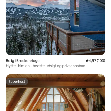
Bolig i Breckenridge
4,97 ud af 5 i
4,97 (103)
Hytte i himlen - bedste udsigt og privat spabad
Superhost
Superhost