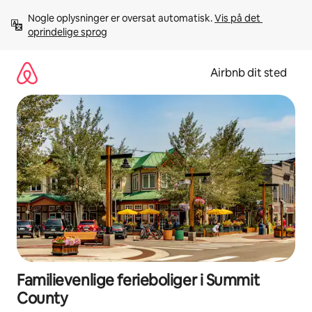
Gå
Nogle oplysninger er oversat automatisk. 
Vis på det 
videre
oprindelige sprog
til
indhold
Airbnb dit sted
Familievenlige ferieboliger i Summit
County