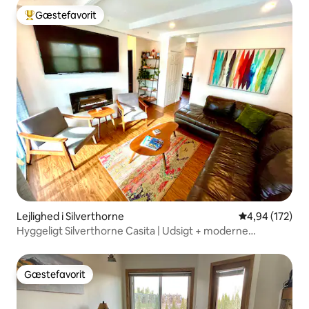
Gæstefavorit
Bedste gæstefavorit
Lejlighed i Silverthorne
4,94 ud af 5 i
4,94 (172)
Hyggeligt Silverthorne Casita | Udsigt + moderne
renovering
Gæstefavorit
Gæstefavorit