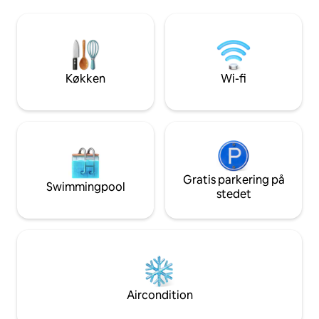
moderne madhal, gode restauranter og
familier. 6 minutter til vandreture i
shoppingmuligheder. Det er en
verdensklasse 8 mi
gæstefavorit og rangerer blandt de
mountainbiking 10 
øverste 1 % af alle boliger med en
Downtown Breckenr
perfekt bedømmelse på 5,0 ud af 146
Keystone Ski Resor
omtaler. Kom og find ud af, hvorfor
Copper Mountain 60
Køkken
Wi-fi
gæsterne bliver ved med at sige, at de
Parkering til 4 kør
kommer tilbage.
Gratis parkering på
Swimmingpool
stedet
Aircondition