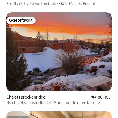
Fredfyldt hytte ved en bæk • Gå til Main St Frisco!
Gæstefavorit
Gæstefavorit
Chalet i Breckenridge
4,86 ud af 5 i
4,86 (155)
Ny chalet ved vandfaldet. Gode hunde er velkomne.