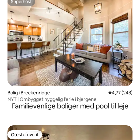
Superhost
Superhost
Bolig i Breckenridge
4,77 ud af 5 i
4,77 (243)
NYT | Ombygget hyggelig ferie i bjergene
Familievenlige boliger med pool til leje
Gæstefavorit
Gæstefavorit