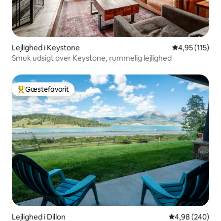
Lejlighed i Keystone
4,95 ud af 5 i
4,95 (115)
Smuk udsigt over Keystone, rummelig lejlighed
Gæstefavorit
Bedste gæstefavorit
Lejlighed i Dillon
4,98 ud af 5 i
4,98 (240)