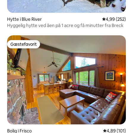
Hytte i Blue River
4,99 ud af 5 i
4,99 (252)
Hyggelig hytte ved åen på 1 acre og få minutter fra Breck
Gæstefavorit
Gæstefavorit
Bolig i Frisco
4,89 ud af 5 i
4,89 (101)