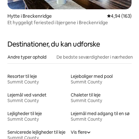
Hytte i Breckenridge
4,94 ud af 5 i
4,94 (163)
Et hyggeligt feriested i bjergene i Breckenridge
Destinationer, du kan udforske
Andre typer ophold
De bedste seværdigheder i nærheden
Resorter til leje
Lejeboliger med pool
Summit County
Summit County
Lejemål ved vandet
Chaleter til leje
Summit County
Summit County
Lejligheder til leje
Lejemål med adgang til en sø
Summit County
Summit County
Servicerede lejligheder til leje
Vis flere
Summit County