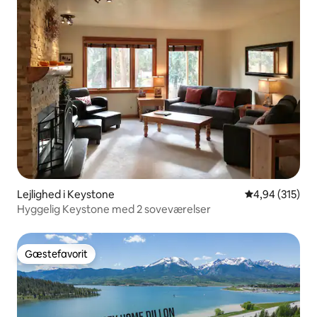
Lejlighed i Keystone
4,94 ud af 5 i
4,94 (315)
Hyggelig Keystone med 2 soveværelser
Gæstefavorit
Gæstefavorit