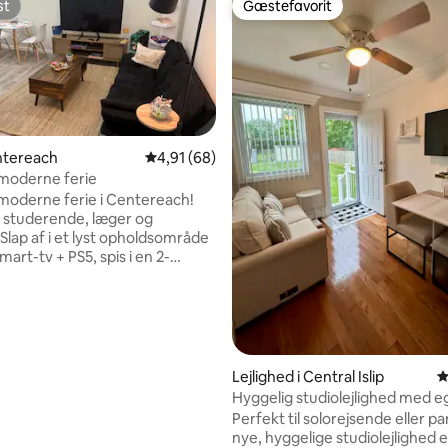
st
Gæstefavorit
st
Gæstefavorit
entereach
4,91 ud af 5 i gennemsnitlig bedømmelse, 6
4,91 (68)
moderne ferie
msnitlig bedømmelse, 8 omtaler
moderne ferie i Centereach!
il studerende, læger og
Slap af i et lyst opholdsområde
art-tv + PS5, spis i en 2-
 spisekrog, og lav mad i det
ede køkken med køleskab,
eovn, kaffemaskine,
skine, køkkengrej, service,
meget mere. Soveværelse med
getøj, (queen size-seng), rent
Lejlighed i Central Islip
4
se, hurtig wi-fi 300,
Hyggelig studiolejlighed med 
ion/varme og gratis parkering.
indgang
Perfekt til solorejsende eller p
ny Brook Univ. (13 min.), Port
nye, hyggelige studiolejlighed e
Hospital (15 min.) og Suffolk