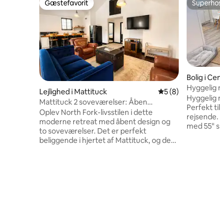
Gæstefavorit
Superho
Gæstefavorit
Superho
Bolig i C
Hyggelig 
Lejlighed i Mattituck
5 ud af 5 i genne
5 (8)
Hyggelig 
Mattituck 2 soveværelser: Åben
Perfekt t
indretning, terrasse, grill, tæt på
Oplev North Fork-livsstilen i dette
rejsende. 
vinmarker
moderne retreat med åbent design og
med 55" sm
to soveværelser. Det er perfekt
personers
beliggende i hjertet af Mattituck, og det
veludstyr
luftige layout forbinder køkken,
mikrobølg
spiseplads og opholdsområder på en
popcornma
naturlig måde, hvilket giver en rummelig
glas og 
og social fornemmelse. Gå ud på din
friskt sen
private terrasse for at grille på grillen
badeværel
efter en dag med udforskning. Du er få
aircondit
minutter fra charmen i Love Lane,
Tæt på Sto
familiefornøjelser på Harbes Farm og
Jefferson 