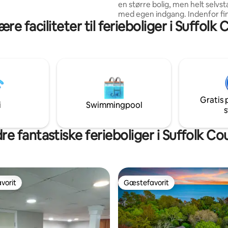
en større bolig, men helt selvs
 min.)
med egen indgang. Indenfor fin
re faciliteter til ferieboliger i Suffolk
Et komfortabelt opholdsområ
udtræksseng og siddepladser -
med basisting til let madlavning 
badeværelse med bruser, hånd
toiletartikler - Højhastigheds-wi
fladskærms-tv Selvom din bolig er
knyttet til vores bolig, er din bol
Beliggende i et roligt kvarter, t
Gratis 
attraktioner, restauranter og t
i
Swimmingpool
s
re fantastiske ferieboliger i Suffolk Co
vorit
Gæstefavorit
vorit
Gæstefavorit