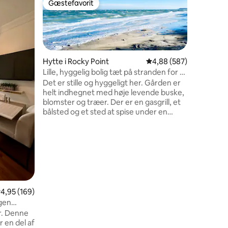
Gæstefavorit
Gæstefa
Gæstefavorit
Gæstefa
Hamptons
Undslip by
denne fan
Oasen ve
at vågne 
nærliggen
Hytte i Rocky Point
4,88 ud af 5 i gennems
4,88 (587)
vores rum
Lille, hyggelig bolig tæt på stranden for et
morgenka
8 omtaler
par.
Det er stille og hyggeligt her. Gården er
solnedgan
helt indhegnet med høje levende buske,
til togst
blomster og træer. Der er en gasgrill, et
lufthavne
bålsted og et sted at spise under en
sikkerhed
parasol i haven. Jeg udlejer en separat
ringkamer
halvdel af huset til gæster: et
Book nu, 
soveværelse og et lille køkken
Hamptons
kombineret med en gang. Her er fred og
ro. Du bliver ikke forstyrret. Nogle gange
går jeg ind i min halvdel af huset, men
meget sjældent. Der er ingen andre
gæster på ejendommen, kun dig. Jeg
,95 ud af 5 i gennemsnitlig bedømmelse, 169 omtaler
4,95 (169)
tager ikke ekstra betaling for kæledyr.
egen
Gratis parkering.
ar. Denne
r en del af