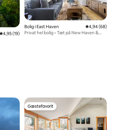
Bolig i East Haven
4,94 ud af 5 i gennem
4,94 (68)
Privat hel bolig • Tæt på New Haven &
4,95 ud af 5 i gennemsnitlig bedømmelse, 19 omtaler
4,95 (19)
Shore
3 omtaler
Gæstefavorit
Gæstefavorit