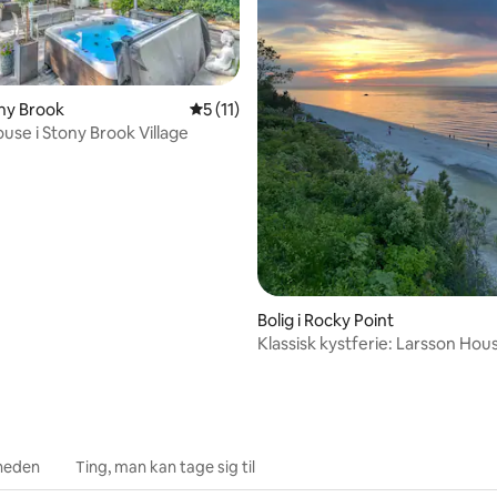
snitlig bedømmelse, 35 omtaler
ony Brook
5 ud af 5 i gennemsnitlig bedømmelse, 1
5 (11)
use i Stony Brook Village
Bolig i Rocky Point
Klassisk kystferie: Larsson Hou
heden
Ting, man kan tage sig til