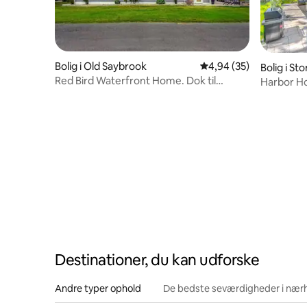
Bolig i Old Saybrook
4,94 ud af 5 i gennem
4,94 (35)
Bolig i St
Red Bird Waterfront Home. Dok til
Harbor Ho
rådighed ekstra!
Destinationer, du kan udforske
Andre typer ophold
De bedste seværdigheder i nær