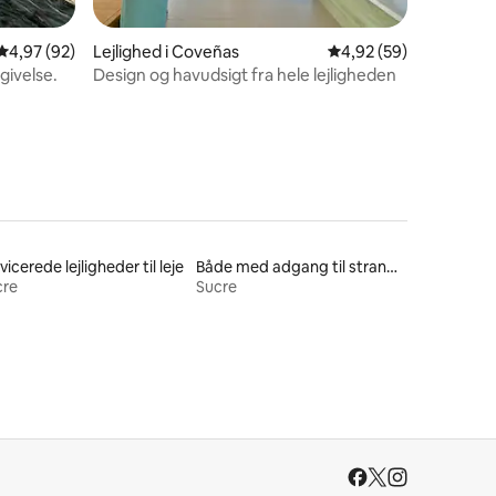
1 omtaler
4,97 ud af 5 i gennemsnitlig bedømmelse, 92 omtaler
4,97 (92)
Lejlighed i Coveñas
4,92 ud af 5 i gennem
4,92 (59)
givelse.
Design og havudsigt fra hele lejligheden
vicerede lejligheder til leje
Både med adgang til stranden til leje
cre
Sucre