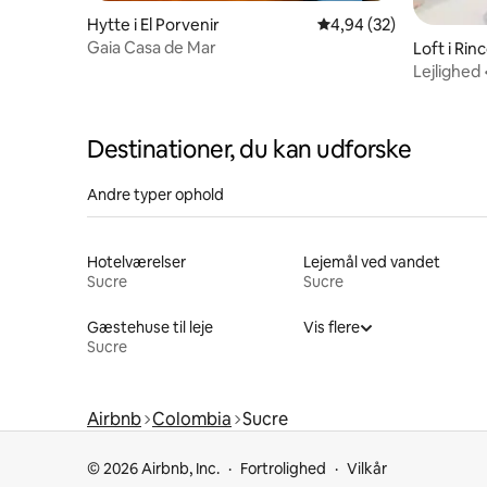
Hytte i El Porvenir
4,94 ud af 5 i gennem
4,94 (32)
Gaia Casa de Mar
Loft i Rin
Lejlighed 
Destinationer, du kan udforske
Andre typer ophold
Hotelværelser
Lejemål ved vandet
Sucre
Sucre
Gæstehuse til leje
Vis flere
Sucre
Airbnb
Colombia
Sucre
© 2026 Airbnb, Inc.
Fortrolighed
Vilkår