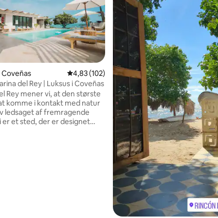
snitlig bedømmelse, 21 omtaler
 i Coveñas
4,83 ud af 5 i gennemsnitlig bedømmelse, 10
4,83 (102)
arina del Rey | Luksus i Coveñas
el Rey mener vi, at den største
 at komme i kontakt med natur
liv ledsaget af fremragende
i er et sted, der er designet
sarkitektur, der sameksisterer
 med naturens materialer
, fique og håndlavede
 fra regionen, der fremkalder
meagtige uden prætentiøsitet.
turen, lyden af bølgerne, brisen
ode opmærksomhed fra vores
vil få dig til at komme væk fra
nlige tempo.