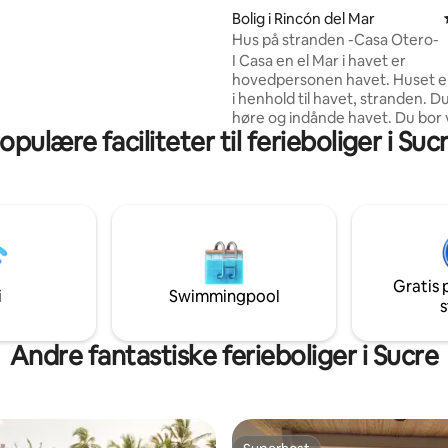
Bolig i Rincón del Mar
Hus på stranden -Casa Otero-
I Casa en el Mar i havet er
hovedpersonen havet. Huset e
i henhold til havet, stranden. D
høre og indånde havet. Du bor
opulære faciliteter til ferieboliger i Suc
havet. Derfor er huset åbent 
mange gitter, brede døre og høj
for at få luften til at strømme. Ingen
aircondition Der er en brise næ
året rundt gennem huset, hvilk
køligt og hyggeligt. Boligen omfatter et
privat værelse med separat in
adgang til et fælles køkken og e
Gratis 
fællesområde.
i
Swimmingpool
s
Andre fantastiske ferieboliger i Sucre