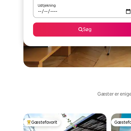
Udtjekning
Søg
Gæster er enige
Gæstefavorit
Gæstefa
Bedste gæstefavorit
Gæstefa