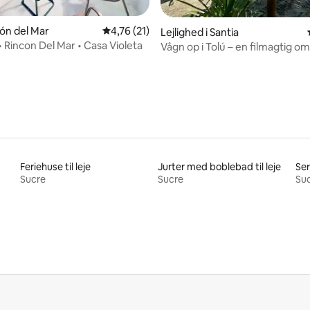
snitlig bedømmelse, 32 omtaler
cón del Mar
4,76 ud af 5 i gennemsnitlig bedømmelse, 2
4,76 (21)
Lejlighed i Santia
• Rincon Del Mar • Casa Violeta
Vågn op i Tolú – en filmagtig om
Feriehuse til leje
Jurter med boblebad til leje
Ser
Sucre
Sucre
Su