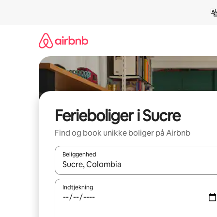
Gå
videre
til
indhold
Ferieboliger i Sucre
Find og book unikke boliger på Airbnb
Beliggenhed
Når resultaterne er tilgængelige, skal du navigere
Indtjekning