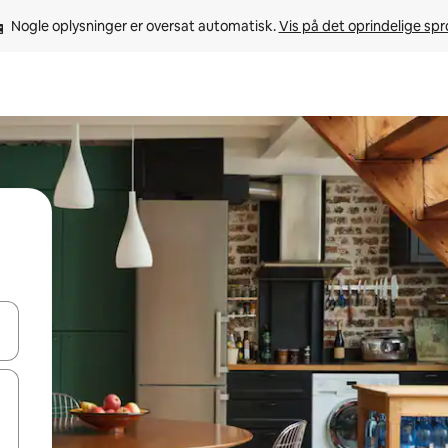
Nogle oplysninger er oversat automatisk. 
Vis på det oprindelige sp
 med piletasterne op og ned eller se mere ved at trykke eller stryge.