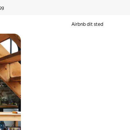
rog
Airbnb dit sted