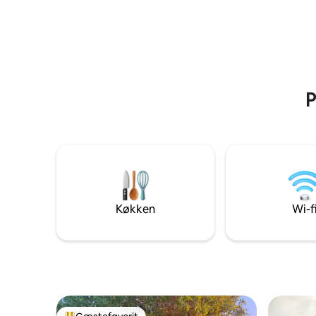
P
Køkken
Wi-f