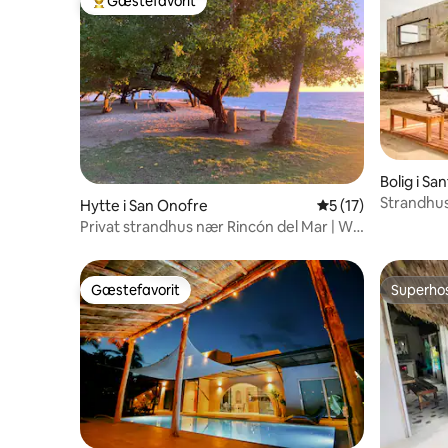
Gæstefavorit
Bedste gæstefavorit
Bolig i Sa
Strandhus
Hytte i San Onofre
5 ud af 5 i gennem
5 (17)
Privat strandhus nær Rincón del Mar | Wi-
fi
Gæstefavorit
Superho
Gæstefavorit
Superho