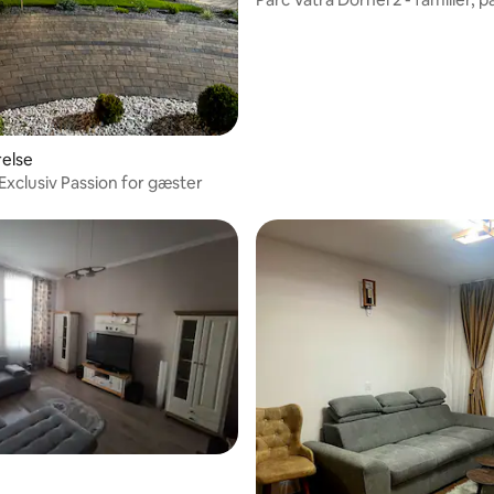
grupper
relse
Bucovina Exclusiv Passion for gæster