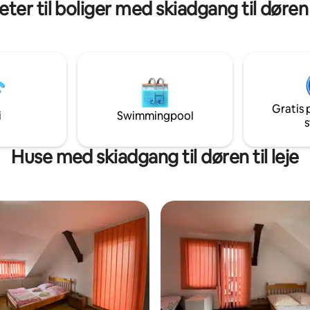
eter til boliger med skiadgang til døren t
 er perfekt til aftener med
Lejligheden var møbleret og ud
Når du drikker din kaffe, kan du
med opmærksomhed på alle det
smukke landskab.
at skabe en indbydende atmos
er perfekt til en uforglemmelig f
bjergene.
Gratis 
i
Swimmingpool
s
Huse med skiadgang til døren til leje