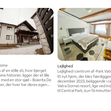
 Home
Lejlighed
af en stille sti, hvor bjerget
Lejlighed i centrum af-Park Vat
ine historier, ligger der et lille
3
Et nyt hjem, der blev færdiggjort
 med en stor sjæl – Boierita De
december 2023, beliggende i c
ser, der hver har deres egen
Vatra Dornei resort, lige ved i
ed, er klar til at tilbyde dig den
til Central Park, kun få minutte
et privatliv, du har brug for, og
alle byens turistattraktioner, s
an erstattes med skovens ro.
skiløjper, stolelift, Bathroom Ca
udstyrede køkken står til din
udstyret med alle de faciliteter,
il at tilberede lækre måltider.
nødvendige for et eventyrligt 