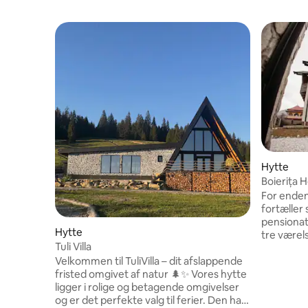
Hytte
Boierița
For enden 
fortæller s
pensionat
Hytte
tre værel
Tuli Villa
personligh
Velkommen til TuliVilla – dit afslappende
hvile og d
fristed omgivet af natur 🌲✨ Vores hytte
Netflix k
ligger i rolige og betagende omgivelser
Det fuldt 
og er det perfekte valg til ferier. Den har
rådighed t