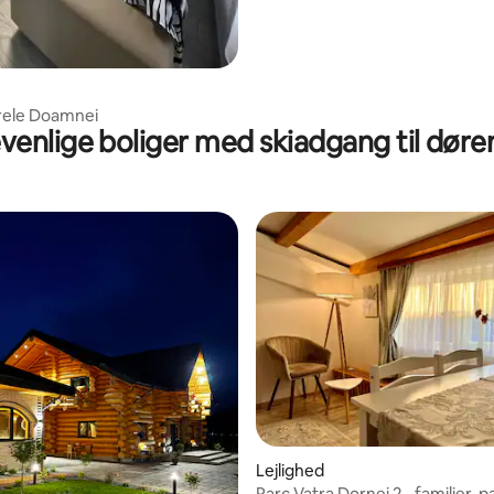
rele Doamnei
venlige boliger med skiadgang til døren 
Lejlighed
Parc Vatra Dornei 2 - familier, p