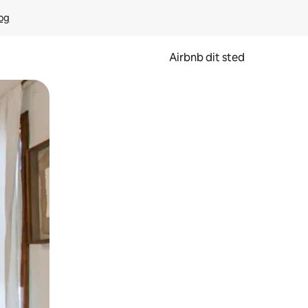
rog
Airbnb dit sted