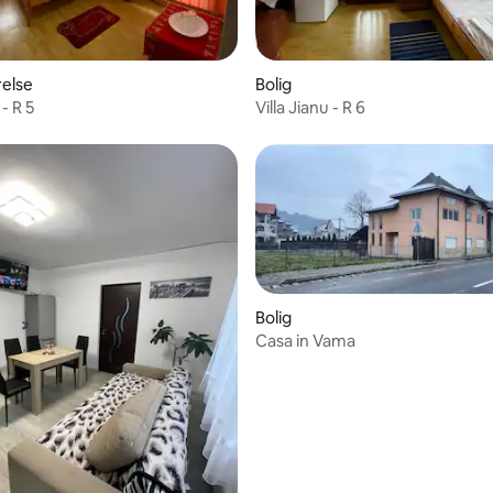
relse
Bolig
 - R 5
Villa Jianu - R 6
Bolig
Casa in Vama