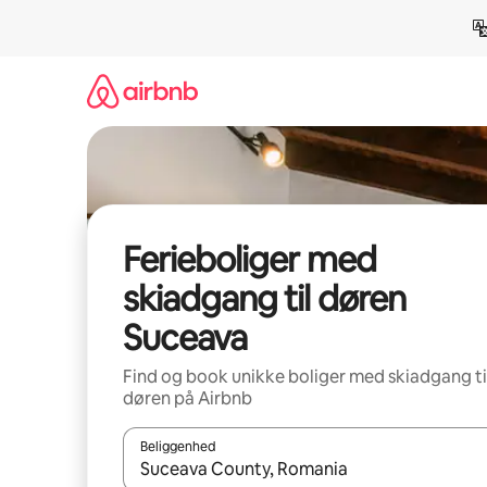
Gå
videre
til
indhold
Ferieboliger med
skiadgang til døren
Suceava
Find og book unikke boliger med skiadgang ti
døren på Airbnb
Beliggenhed
Når resultaterne er tilgængelige, skal du navigere