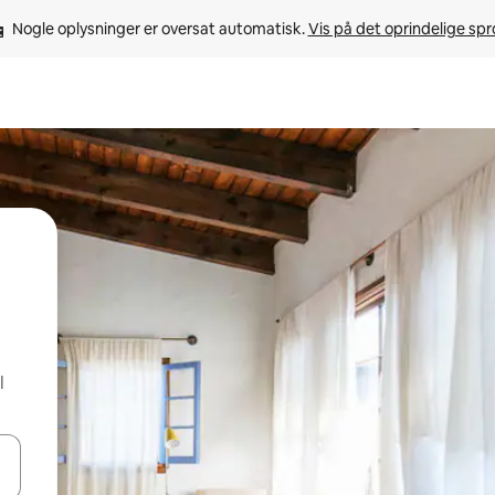
Nogle oplysninger er oversat automatisk. 
Vis på det oprindelige sp
l
 med piletasterne op og ned eller se mere ved at trykke eller stryge.