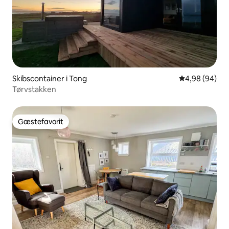
Skibscontainer i Tong
4,98 ud af 5 
4,98 (94)
Tørvstakken
Gæstefavorit
Gæstefavorit