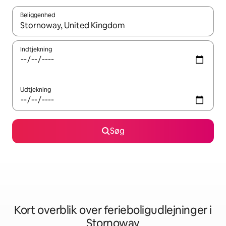
Beliggenhed
Når resultaterne er tilgængelige, skal du navigere med piletaste
Indtjekning
Udtjekning
Søg
Kort overblik over ferieboligudlejninger i
Stornoway