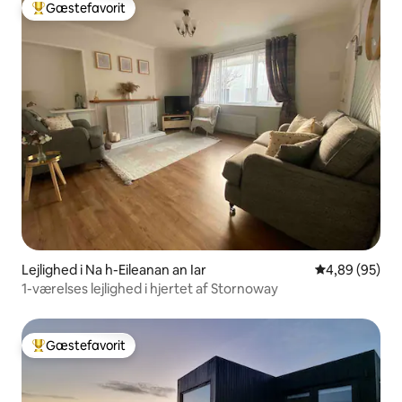
Gæstefavorit
Bedste gæstefavorit
Lejlighed i Na h-Eileanan an Iar
4,89 ud af 5 
4,89 (95)
1-værelses lejlighed i hjertet af Stornoway
Gæstefavorit
Bedste gæstefavorit