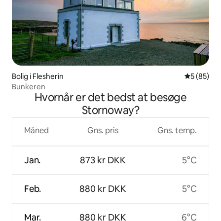
Bolig i Flesherin
5 ud af 5 
5 (85)
Bunkeren
Hvornår er det bedst at besøge
Stornoway?
Måned
Gns. pris
Gns. temp.
Jan.
873 kr DKK
5°C
Feb.
880 kr DKK
5°C
Mar.
880 kr DKK
6°C