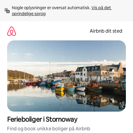
Gå
Nogle oplysninger er oversat automatisk. 
Vis på det 
videre
oprindelige sprog
til
indhold
Airbnb dit sted
Ferieboliger i Stornoway
Find og book unikke boliger på Airbnb