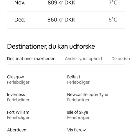
Nov.
809 kr DKK
7°C
Dec.
860 kr DKK
5°C
Destinationer, du kan udforske
Destinationer i nærheden
Andre typer ophold
De bedste
Glasgow
Belfast
Ferieboliger
Ferieboliger
Inverness
Newcastle upon Tyne
Ferieboliger
Ferieboliger
Fort William
Isle of Skye
Ferieboliger
Ferieboliger
Aberdeen
Vis flere