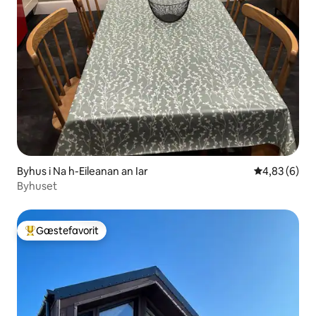
Byhus i Na h-Eileanan an Iar
4,83 ud af 5
4,83 (6)
Byhuset
Gæstefavorit
Bedste gæstefavorit