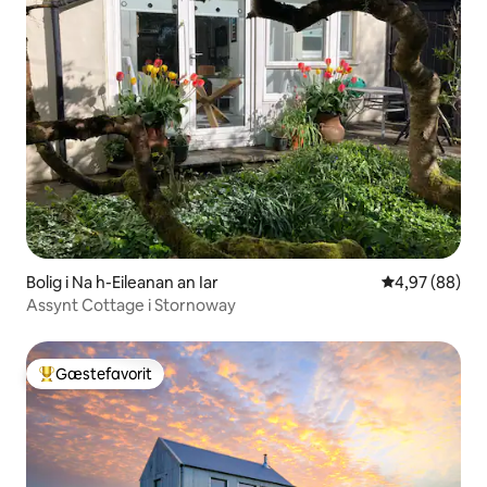
Bolig i Na h-Eileanan an Iar
4,97 ud af 5 
4,97 (88)
Assynt Cottage i Stornoway
Gæstefavorit
Bedste gæstefavorit