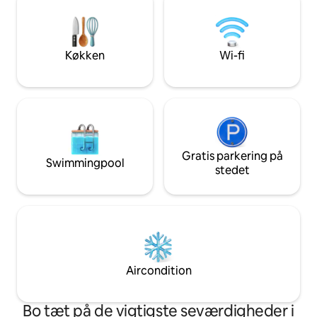
dyne i ren uld. Der
med siddepladser o
afslappende aftene
enden af en stille 
Køkken
Wi-fi
Gratis parkering på
Swimmingpool
stedet
Aircondition
Bo tæt på de vigtigste seværdigheder i