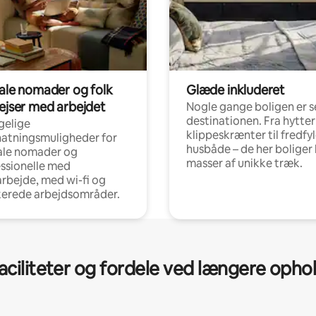
tale nomader og folk
Glæde inkluderet
rejser med arbejdet
Nogle gange boligen er s
destinationen. Fra hytter
gelige
klippeskrænter til fredfy
atningsmuligheder for
husbåde – de her boliger 
ale nomader og
masser af unikke træk.
ssionelle med
arbejde, med wi-fi og
kerede arbejdsområder.
aciliteter og fordele ved længere opho