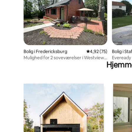
Bolig i Fredericksburg
4,92 ud af 5 i gennem
4,92 (75)
Bolig i St
Mulighed for 2 soveværelser i Westview,
Eveready P
Hjemme
med backupgenerator