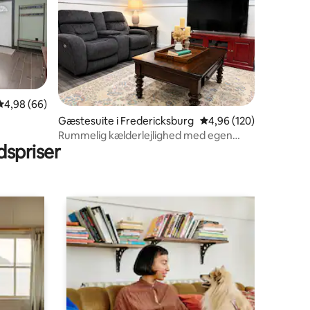
4,98 ud af 5 i gennemsnitlig bedømmelse, 66 omtaler
4,98 (66)
4 omtaler
Gæstesuite i Fredericksburg
4,96 ud af 5 i gennems
4,96 (120)
Rummelig kælderlejlighed med egen
spriser
indgang