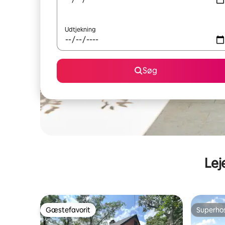
Udtjekning
Søg
Lej
Gæstefavorit
Superho
Gæstefavorit
Superho