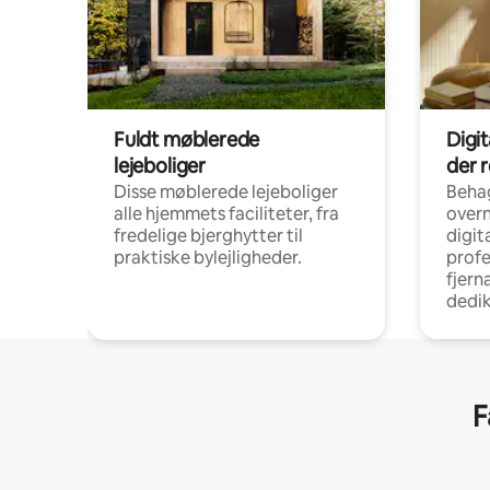
Fuldt møblerede
Digi
lejeboliger
der 
Disse møblerede lejeboliger
Beha
alle hjemmets faciliteter, fra
overn
fredelige bjerghytter til
digit
praktiske bylejligheder.
profe
fjern
dedi
F