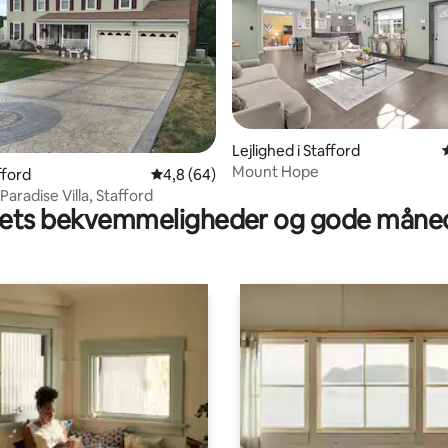
Lejlighed i Stafford
Mount Hope
snitlig bedømmelse, 75 omtaler
afford
4,8 ud af 5 i gennemsnitlig bedømmelse, 6
4,8 (64)
aradise Villa, Stafford
ts bekvemmeligheder og gode måned