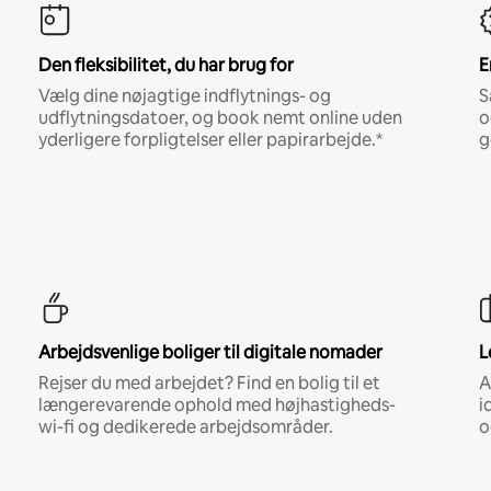
Den fleksibilitet, du har brug for
E
Vælg dine nøjagtige indflytnings- og
S
udflytningsdatoer, og book nemt online uden
o
yderligere forpligtelser eller papirarbejde.*
g
Arbejdsvenlige boliger til digitale nomader
L
Rejser du med arbejdet? Find en bolig til et
A
længerevarende ophold med højhastigheds-
i
wi-fi og dedikerede arbejdsområder.
o