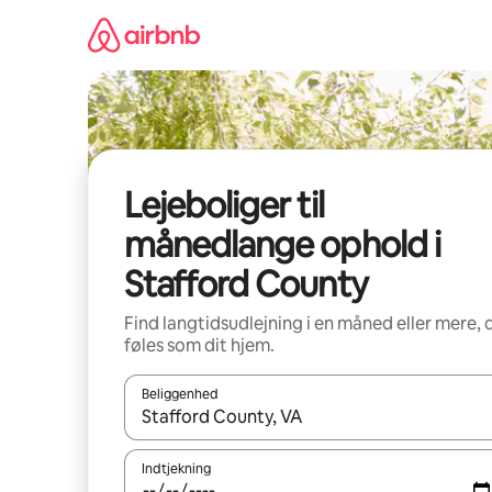
Gå
videre
til
indhold
Lejeboliger til
månedlange ophold i
Stafford County
Find langtidsudlejning i en måned eller mere, 
føles som dit hjem.
Beliggenhed
Når resultaterne er tilgængelige, skal du navigere
Indtjekning