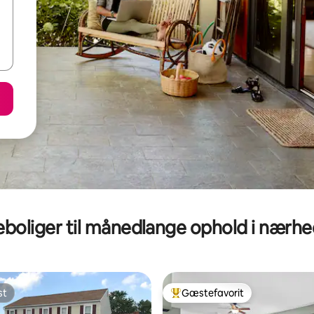
eboliger til månedlange ophold i nærh
st
Gæstefavorit
st
Bedste gæstefavorit