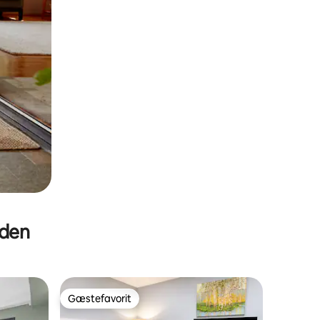
eden
Gæstefavorit
Gæstefavorit