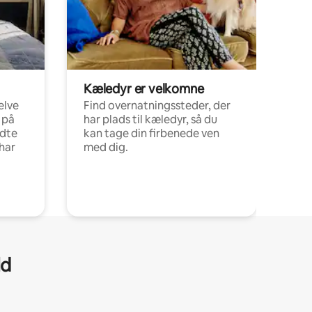
Kæledyr er velkomne
elve
Find overnatningssteder, der
 på
har plads til kæledyr, så du
ldte
kan tage din firbenede ven
har
med dig.
ld