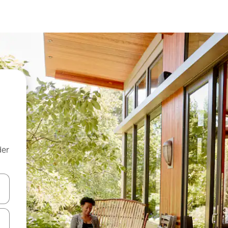
der
 med piletasterne op og ned eller se mere ved at trykke eller stryge.