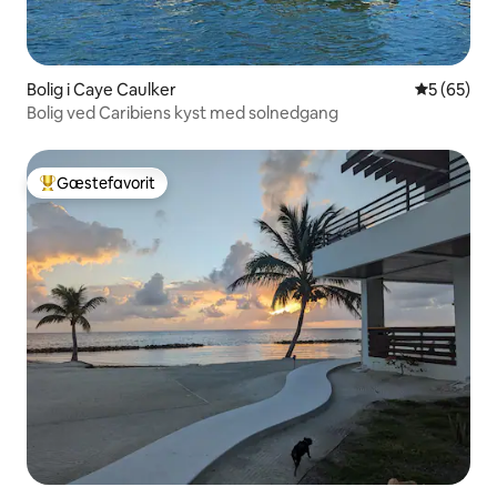
Bolig i Caye Caulker
5 ud af 5 
5 (65)
Bolig ved Caribiens kyst med solnedgang
Gæstefavorit
Bedste gæstefavorit