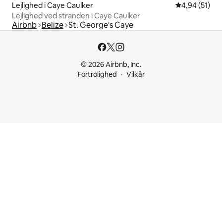
Lejlighed i Caye Caulker
4,94 ud af 5 
4,94 (51)
Lejlighed ved stranden i Caye Caulker
Airbnb
Belize
St. George's Caye
© 2026 Airbnb, Inc.
Fortrolighed
Vilkår