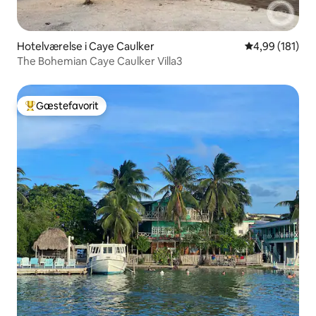
Hotelværelse i Caye Caulker
4,99 ud af 5 i
4,99 (181)
The Bohemian Caye Caulker Villa3
Gæstefavorit
Bedste gæstefavorit