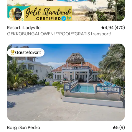
Resort i Ladyville
4,94 ud af 5 i
4,94 (470)
GEKKOBUNGALOWEN! **POOL**GRATIS transport!
Gæstefavorit
Bedste gæstefavorit
Bolig i San Pedro
5 ud af 5
5 (9)