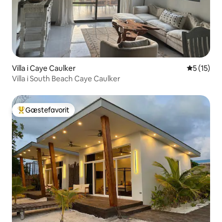
Villa i Caye Caulker
5 ud af 5 
5 (15)
Villa i South Beach Caye Caulker
Gæstefavorit
Bedste gæstefavorit