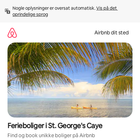
Gå
Nogle oplysninger er oversat automatisk. 
Vis på det 
videre
oprindelige sprog
til
indhold
Airbnb dit sted
Ferieboliger i St. George's Caye
Find og book unikke boliger på Airbnb