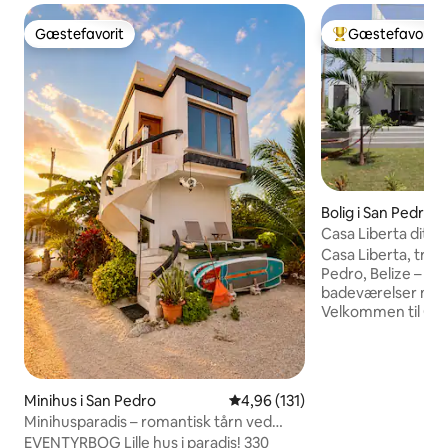
Gæstefavorit
Gæstefavorit
Gæstefavorit
Bedste gæstefavo
Bolig i San Pedro
Casa Liberta dit lu
fristed
Casa Liberta, tropi
Pedro, Belize – 4 
badeværelser med 
Velkommen til Casa
øferie! Denne rum
4 soveværelser og
5,5 km syd for Sa
Caye, og tilbyder 
Minihus i San Pedro
4,96 ud af 5 i gennemsnitlig b
4,96 (131)
komfort, bekvemm
Minihusparadis – romantisk tårn ved
charme. Uanset o
stranden
EVENTYRBOG Lille hus i paradis! 330
familie eller en g