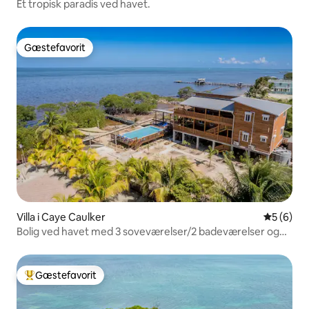
Et tropisk paradis ved havet.
Gæstefavorit
Gæstefavorit
Villa i Caye Caulker
5 ud af 5
5 (6)
Bolig ved havet med 3 soveværelser/2 badeværelser og
pool - øverste enhed
Gæstefavorit
Bedste gæstefavorit