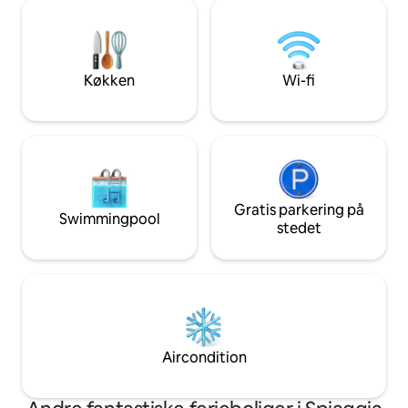
stranden. Reserve
i autentiske omgivelser. 🏖️Fremragende
(gratis) ved siden a
beliggenhed, hvis du vil besøge de
bil. Ekstra parker
krystalklare strande på det nordlige
gratis, når det er 
Sardinien og de bedste restauranter.🥘
tilladt indenfor. P
Køkken
Wi-fi
Oplev Castelsardo fra det smukkeste
maj til 1. oktober. CIN
udsigtspunkt! ✨
:IT090023C2000R
Gratis parkering på
Swimmingpool
stedet
Aircondition