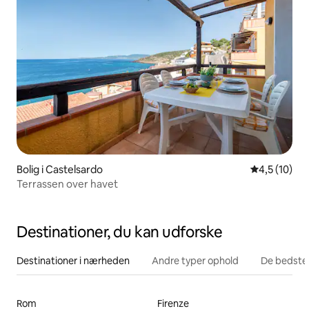
Bolig i Castelsardo
4,5 ud af 5 
4,5 (10)
Terrassen over havet
Destinationer, du kan udforske
Destinationer i nærheden
Andre typer ophold
De bedste
Rom
Firenze