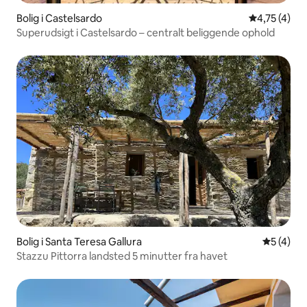
Bolig i Castelsardo
4,75 ud af 5
4,75 (4)
Superudsigt i Castelsardo – centralt beliggende ophold
Bolig i Santa Teresa Gallura
5 ud af 5
5 (4)
Stazzu Pittorra landsted 5 minutter fra havet