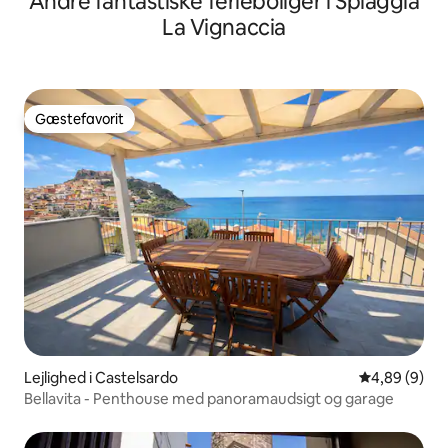
Andre fantastiske ferieboliger i Spiaggia
La Vignaccia
Gæstefavorit
Gæstefavorit
Lejlighed i Castelsardo
4,89 ud af 5
4,89 (9)
Bellavita - Penthouse med panoramaudsigt og garage