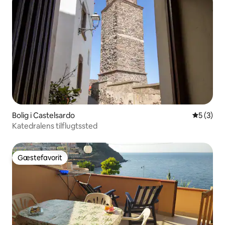
Bolig i Castelsardo
5 ud af 5
5 (3)
Katedralens tilflugtssted
Gæstefavorit
Gæstefavorit