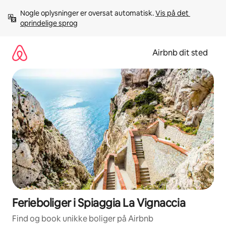
Gå
Nogle oplysninger er oversat automatisk. 
Vis på det 
videre
oprindelige sprog
til
indhold
Airbnb dit sted
Ferieboliger i Spiaggia La Vignaccia
Find og book unikke boliger på Airbnb