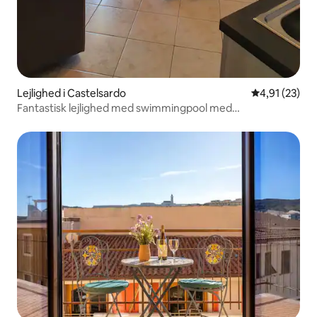
Lejlighed i Castelsardo
4,91 ud af 5 
4,91 (23)
Fantastisk lejlighed med swimmingpool med
panoramaudsigt, sikker parkering