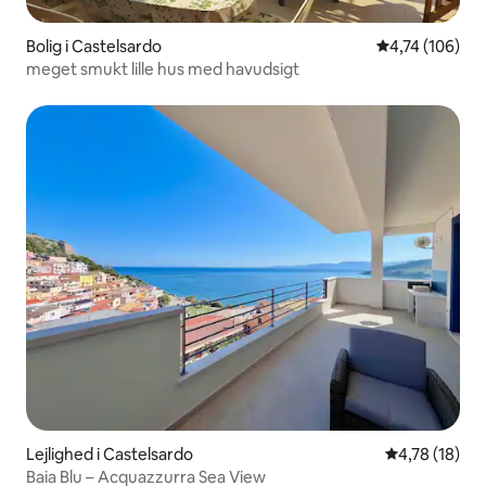
Bolig i Castelsardo
4,74 ud af 5 i
4,74 (106)
meget smukt lille hus med havudsigt
Lejlighed i Castelsardo
4,78 ud af 5 
4,78 (18)
Baia Blu – Acquazzurra Sea View