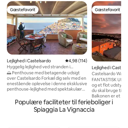
Gæstefavorit
Gæstefavorit
Gæstefavorit
Gæstefavorit
Lejlighed i Castelsardo
4,98 ud af 5 i gennemsnitlig b
4,98 (114)
Hyggelig lejlighed ved stranden i
Lejlighed i Castel
Castelsardo og panoramaterrasse
🌅 Penthouse med betagende udsigt
Castelsardo Wate
over Castelsardo Forkæl dig selv med en
og tagterrassepoo
FANTASTISK UDSIG
enestående oplevelse i denne eksklusive
og et flot udstyre
penthouse-lejlighed med spektakulær
du skal bruge til a
udsigt over havet og den middelalderlige
Balkonen er et af
landsby. Stedet ligger i det mest
Populære faciliteter til ferieboliger i
du kan drikke kaffe
prestigefyldte område og tilbyder en
med betagende s
Spiaggia La Vignaccia
perfekt blanding af stil og afslapning. 🏰
Beliggenheden er 
Panoramabalkon: Perfekt til
Castle Doria og i gå
uforglemmelige solnedgange over
restauranter, bare
slottet. 🛋️ Moderne bekvemmeligheder