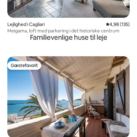
Lejlighed i Cagliari
4,98 ud af 5 i
4,98 (135)
Meigama, loft med parkering i det historiske centrum
Familievenlige huse til leje
Gæstefavorit
Gæstefavorit