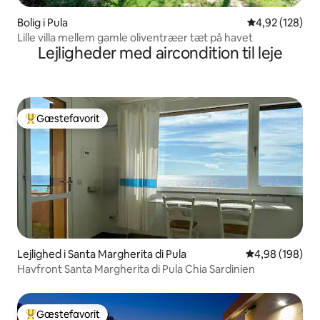
Bolig i Pula
4,92 ud af 5 i
4,92 (128)
Lille villa mellem gamle oliventræer tæt på havet
Lejligheder med aircondition til leje
Gæstefavorit
Bedste gæstefavorit
Lejlighed i Santa Margherita di Pula
4,98 ud af 5 i
4,98 (198)
Havfront Santa Margherita di Pula Chia Sardinien
Gæstefavorit