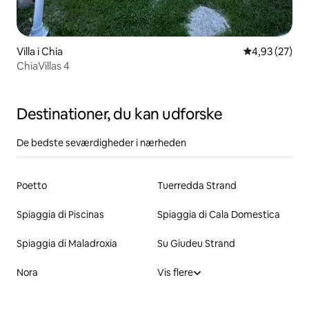
Villa i Chia
4,93 ud af 5 
4,93 (27)
ChiaVillas 4
Destinationer, du kan udforske
De bedste seværdigheder i nærheden
Poetto
Tuerredda Strand
Spiaggia di Piscinas
Spiaggia di Cala Domestica
Spiaggia di Maladroxia
Su Giudeu Strand
Nora
Vis flere