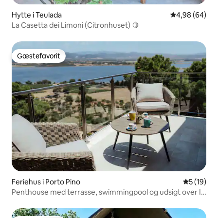
Hytte i Teulada
4,98 ud af 5 
4,98 (64)
La Casetta dei Limoni (Citronhuset) 🍋
Gæstefavorit
Gæstefavorit
Feriehus i Porto Pino
5 ud af 5 
5 (19)
Penthouse med terrasse, swimmingpool og udsigt over Is
Arenas Biancas