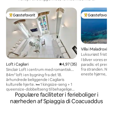
Gæstefavorit
Gæstefavorit
Bedste gæstefavorit
Bedste gæstefavo
Villa i Maladroxia
Luksuriøst fristed:
boblebad og meg
I bliver vores enest
Loft i Cagliari
4,97 ud af 5 i gennemsnitlig b
4,97 (35)
paradis: et presti
fra stranden. Nyd 
Sinclair Loft i centrum med romantisk
eneste hjørne, Køl af i infinity-poolen
fresko
84m² loft i en bygning fra det 18.
med havudsigt – al
århundrede beliggende i Cagliaris
af i spabadet: Vi t
kulturelle hjerte. 🛏️ 1 kingsize-seng + 1
Værten, der respe
queensize-dobbeltseng til behagelige
hensyn til gæsterne
Populære faciliteter i ferieboliger i
nætter 🖼️ Drøm under et sjældent
nedenunder, holde
freskloft fra det 19. århundrede 🚿 2
nærheden af Spiaggia di Coacuaddus
ryddeligt og har ma
raffinerede badeværelser med
morgenmad, midda
økologiske toiletartikler 📺 50" smart-tv
boligen, restauran