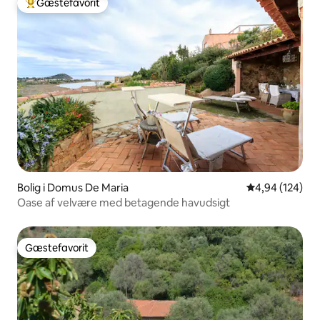
Gæstefavorit
Bedste gæstefavorit
Bolig i Domus De Maria
4,94 ud af 5 i
4,94 (124)
Oase af velvære med betagende havudsigt
Gæstefavorit
Gæstefavorit