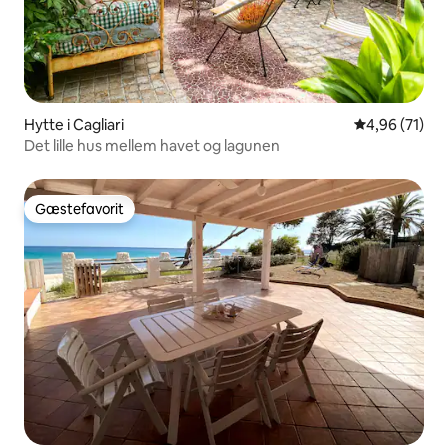
Hytte i Cagliari
4,96 ud af 5 
4,96 (71)
Det lille hus mellem havet og lagunen
Gæstefavorit
Gæstefavorit