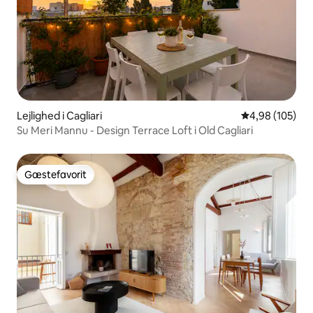
Lejlighed i Cagliari
4,98 ud af 5 i
4,98 (105)
Su Meri Mannu - Design Terrace Loft i Old Cagliari
Gæstefavorit
Gæstefavorit