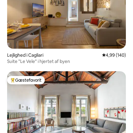
Lejlighed i Cagliari
4,99 ud af 5 i
4,99 (140)
Suite "Le Vele" i hjertet af byen
Gæstefavorit
Bedste gæstefavorit