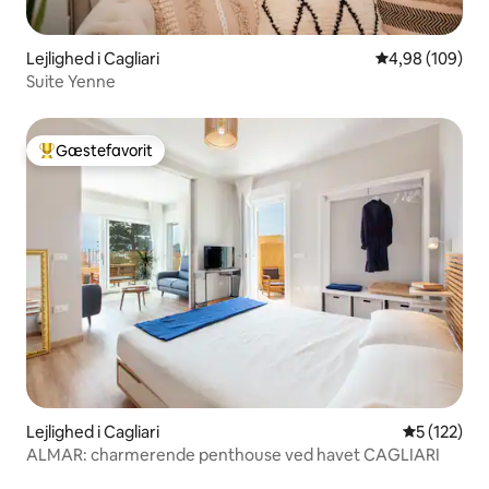
Lejlighed i Cagliari
4,98 ud af 5 i
4,98 (109)
Suite Yenne
Gæstefavorit
Bedste gæstefavorit
Lejlighed i Cagliari
5 ud af 5 i
5 (122)
ALMAR: charmerende penthouse ved havet CAGLIARI