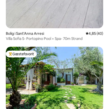
Bolig i Sant'Anna Arresi
4,85 ud af 5 
4,85 (40)
Villa Sofia S- Portopino Pool + Spa- 70m Strand
Gæstefavorit
Bedste gæstefavorit