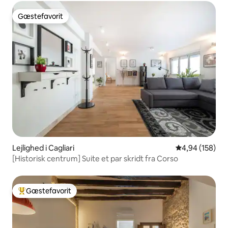
Gæstefavorit
Gæstefavorit
Lejlighed i Cagliari
4,94 ud af 5 i
4,94 (158)
[Historisk centrum] Suite et par skridt fra Corso
Gæstefavorit
Bedste gæstefavorit