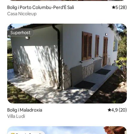
Bolig i Porto Columbu-Perd'È Sali
5 ud af 5 
5 (28)
Casa Nicoleup
Superhost
Superhost
Bolig i Maladroxia
4,9 ud af 5 
4,9 (20)
Villa Ludi