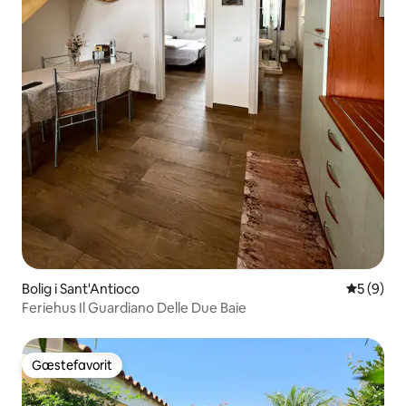
Bolig i Sant'Antioco
5 ud af 5
5 (9)
Feriehus Il Guardiano Delle Due Baie
Gæstefavorit
Gæstefavorit