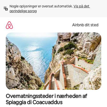
Gå
Nogle oplysninger er oversat automatisk. 
Vis på det 
videre
oprindelige sprog
til
indhold
Airbnb dit sted
Overnatningssteder i nærheden af
Spiaggia di Coacuaddus