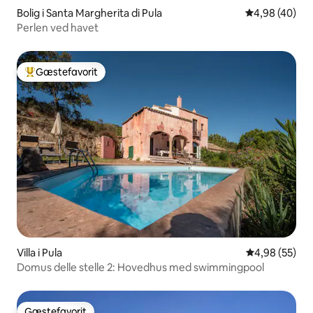
Bolig i Santa Margherita di Pula
4,98 ud af 5 
4,98 (40)
Perlen ved havet
Gæstefavorit
Bedste gæstefavorit
Villa i Pula
4,98 ud af 5 
4,98 (55)
Domus delle stelle 2: Hovedhus med swimmingpool
Gæstefavorit