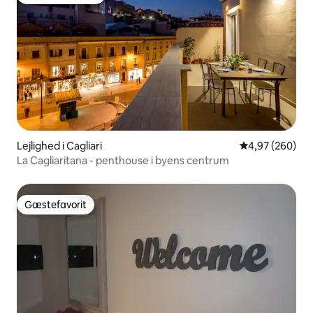
Bedste gæstefavorit
Lejlighed i Cagliari
4,97 ud af 5 i
4,97 (260)
La Cagliaritana - penthouse i byens centrum
Gæstefavorit
Gæstefavorit