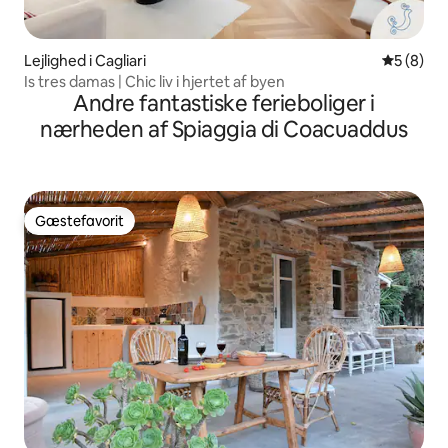
Lejlighed i Cagliari
5 ud af 5
5 (8)
Is tres damas | Chic liv i hjertet af byen
Andre fantastiske ferieboliger i
nærheden af Spiaggia di Coacuaddus
Gæstefavorit
Gæstefavorit