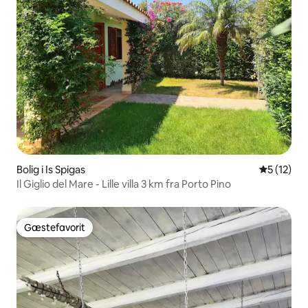
Bolig i Is Spigas
5 ud af 5 
5 (12)
Il Giglio del Mare - Lille villa 3 km fra Porto Pino
Gæstefavorit
Gæstefavorit