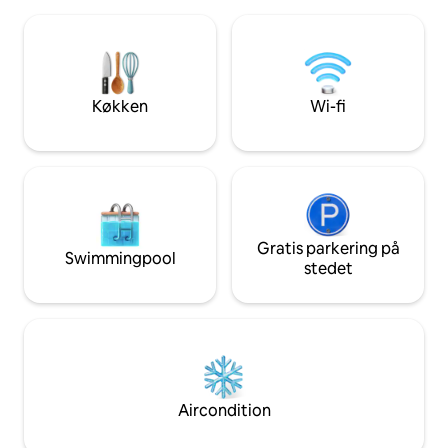
med de bedste streaming-apps 🍝 Fuldt
steder, man kan be
udstyret køkken + velkomne lokale
uforglemmelig dr
delikatesser 📶 Hurtig wi-fi, perfekt til
fjernarbejde 🧺 Fuldt udstyret vasketøj i
boligen til længerevarende ophold 🏖️ 15
minutter til Poetto Beach med direkte
Køkken
Wi-fi
bus
Gratis parkering på
Swimmingpool
stedet
Aircondition