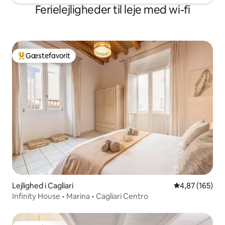
Ferielejligheder til leje med wi-fi
Gæstefavorit
Bedste gæstefavorit
Lejlighed i Cagliari
4,87 ud af 5 i
4,87 (165)
Infinity House • Marina • Cagliari Centro