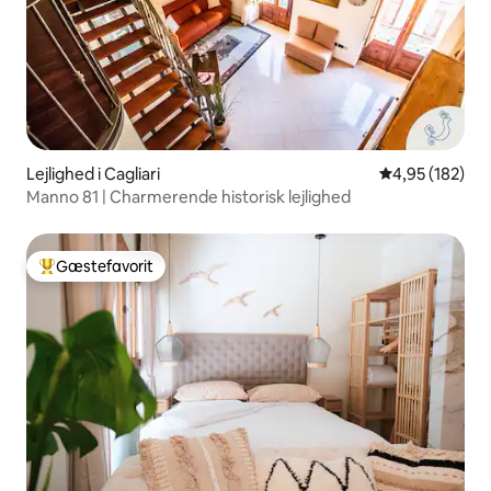
Lejlighed i Cagliari
4,95 ud af 5 i
4,95 (182)
Manno 81 | Charmerende historisk lejlighed
Gæstefavorit
Bedste gæstefavorit