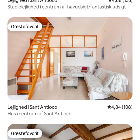
Lejlighed i Sant'Antioco
4,88 ud af 5 i
4,88 (133)
Studiolejlighed i centrum af havudsigt/fantastisk udsigt
Gæstefavorit
Gæstefavorit
Lejlighed i Sant'Antioco
4,84 ud af 5 i
4,84 (108)
Hus i centrum af Sant'Antioco
Gæstefavorit
Gæstefavorit