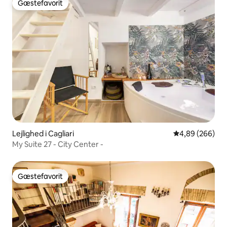
Gæstefavorit
Gæstefavorit
Lejlighed i Cagliari
4,89 ud af 5 i
4,89 (266)
My Suite 27 - City Center -
Gæstefavorit
Gæstefavorit