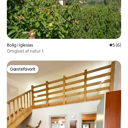
Bolig i Iglesias
5 ud af 5
5 (6)
Omgivet af natur 1
Gæstefavorit
Gæstefavorit