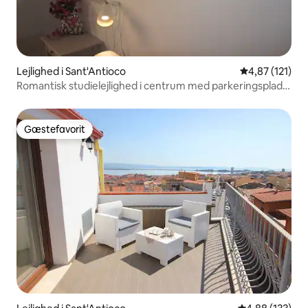
Lejlighed i Sant'Antioco
4,87 ud af 5 i
4,87 (121)
Romantisk studielejlighed i centrum med parkeringsplads.
IUN P5360
Gæstefavorit
Gæstefavorit