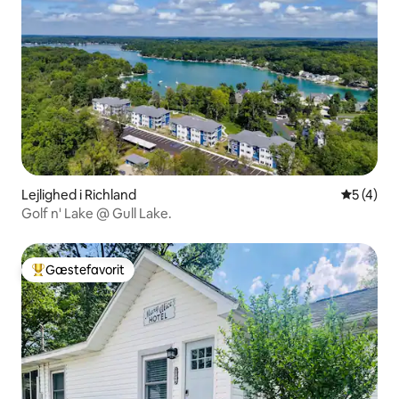
Lejlighed i Richland
5 ud af 5
5 (4)
Golf n' Lake @ Gull Lake.
Gæstefavorit
Bedste gæstefavorit