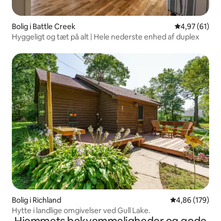
Bolig i Battle Creek
4,97 ud af 5 
4,97 (61)
Hyggeligt og tæt på alt | Hele nederste enhed af duplex
Bolig i Richland
4,86 ud af 5 i
4,86 (179)
Hytte i landlige omgivelser ved Gull Lake.