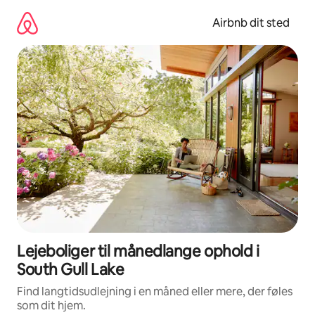
Gå
videre
Airbnb dit sted
til
indhold
Lejeboliger til månedlange ophold i
South Gull Lake
Find langtidsudlejning i en måned eller mere, der føles
som dit hjem.