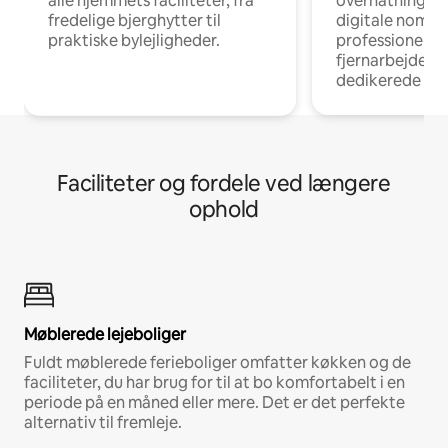
alle hjemmets faciliteter, fra
overnatningsmu
fredelige bjerghytter til
digitale nomad
praktiske bylejligheder.
professionelle
fjernarbejde, m
dedikerede ar
Faciliteter og fordele ved længere
ophold
Møblerede lejeboliger
Fuldt møblerede ferieboliger omfatter køkken og de
faciliteter, du har brug for til at bo komfortabelt i en
periode på en måned eller mere. Det er det perfekte
alternativ til fremleje.