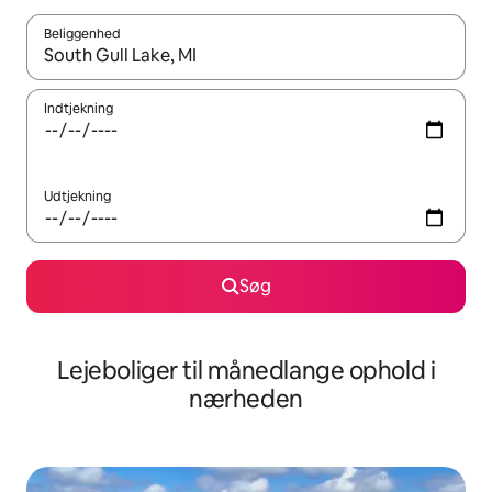
Beliggenhed
Når resultaterne er tilgængelige, skal du navigere med piletaste
Indtjekning
Udtjekning
Søg
Lejeboliger til månedlange ophold i
nærheden