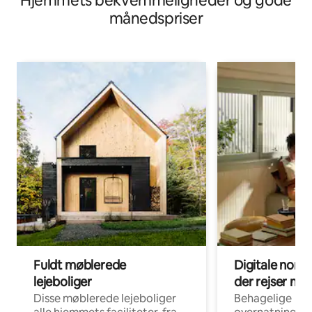
Hjemmets bekvemmeligheder og gode
månedspriser
Fuldt møblerede
Digitale noma
lejeboliger
der rejser me
Disse møblerede lejeboliger
Behagelige