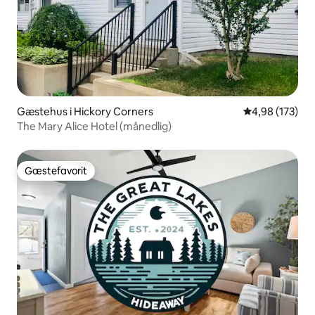
Gæstehus i Hickory Corners
4,98 ud af 5 i
4,98 (173)
The Mary Alice Hotel (månedlig)
Gæstefavorit
Gæstefavorit