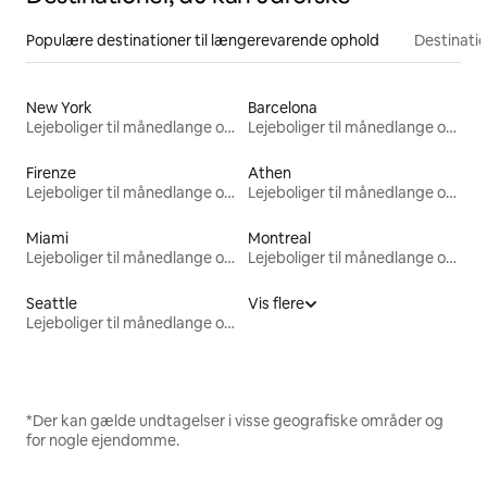
Populære destinationer til længerevarende ophold
Destinati
New York
Barcelona
Lejeboliger til månedlange ophold
Lejeboliger til månedlange ophold
Firenze
Athen
Lejeboliger til månedlange ophold
Lejeboliger til månedlange ophold
Miami
Montreal
Lejeboliger til månedlange ophold
Lejeboliger til månedlange ophold
Seattle
Vis flere
Lejeboliger til månedlange ophold
*Der kan gælde undtagelser i visse geografiske områder og
for nogle ejendomme.