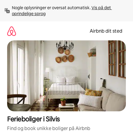
Gå
Nogle oplysninger er oversat automatisk. 
Vis på det 
videre
oprindelige sprog
til
indhold
Airbnb dit sted
Ferieboliger i Silvis
Find og book unikke boliger på Airbnb