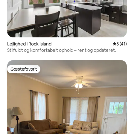
Lejlighed i Rock Island
5 ud af 5 
5 (41)
Stilfuldt og komfortabelt ophold – rent og opdateret.
Gæstefavorit
Gæstefavorit