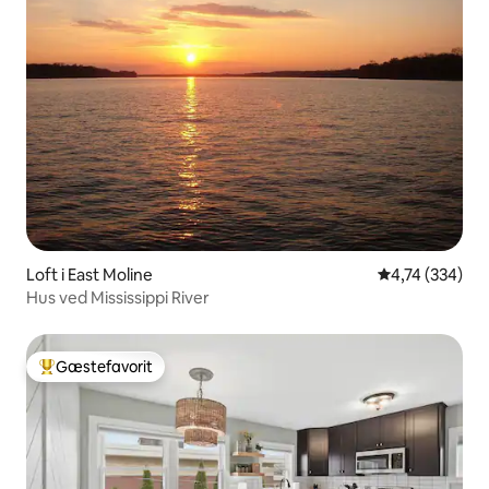
Loft i East Moline
4,74 ud af 5 i
4,74 (334)
Hus ved Mississippi River
Gæstefavorit
Bedste gæstefavorit