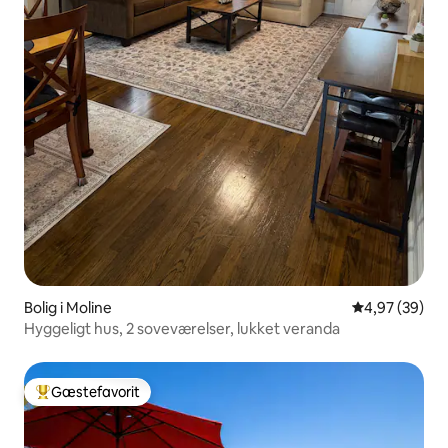
Bolig i Moline
4,97 ud af 5 
4,97 (39)
Hyggeligt hus, 2 soveværelser, lukket veranda
Gæstefavorit
Bedste gæstefavorit