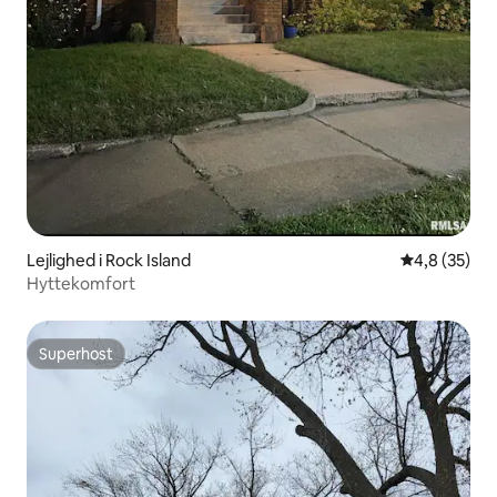
Lejlighed i Rock Island
4,8 ud af 5 
4,8 (35)
Hyttekomfort
Superhost
Superhost