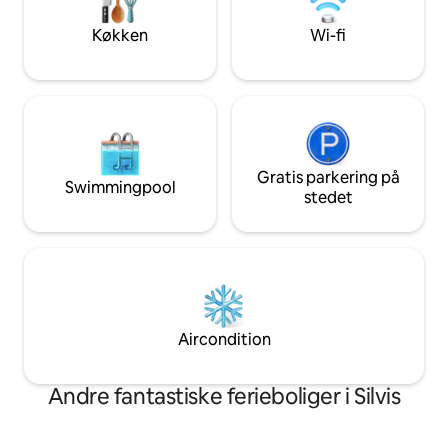
☀ Historisk charme
afslappende og smagfuldt indrettet
engang var hjems
Køkken
Wi-fi
med alle de faciliteter, der er
When Ice Cream &
nødvendige for et behageligt ophold
☀ året rundt
Gratis parkering på
Swimmingpool
stedet
Aircondition
Andre fantastiske ferieboliger i Silvis