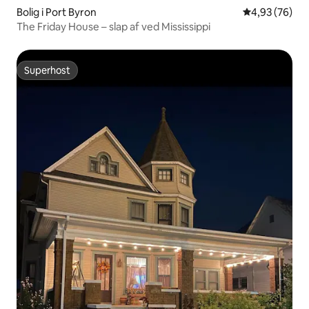
Bolig i Port Byron
4,93 ud af 5 
4,93 (76)
The Friday House – slap af ved Mississippi
Superhost
Superhost