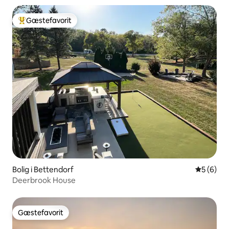
Gæstefavorit
Bedste gæstefavorit
Bolig i Bettendorf
5 ud af 5
5 (6)
Deerbrook House
Gæstefavorit
Gæstefavorit